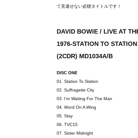
て見逃せない必聴タイトルです！
DAVID BOWIE / LIVE AT T
1976-STATION TO STATION
(2CDR) MD1034A/B
DISC ONE
01. Station To Station
02. Suffragette City
03. I’m Waiting For The Man
04. Word On A Wing
05. Stay
06. TVC15
07. Sister Midnight