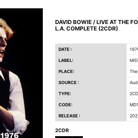
ス / 2023年8月4日 ドイツ W.O.A. 公演 FHD 完全収録！
イア・ヒープ / 2023年8月3日 ドイツ W.O.A. 公演 FHD 完全収録！
DAVID BOWIE / LIVE AT THE F
ニー / 1979年5月8+9日 コロラド州 2公演 SBD 完全収録！
L.A. COMPLETE (2CDR)
FB / 2024年7月28日 フジロック’24公演 超高音質AI-SBD！
ーニング / 2024年4月22日 英リーズ公演 超高音質IEM+Aud！
ー・ジョエル / 2024年3月24日 100Aniv. 米M.S.G公演 完全収録！
DATE :
197
LABEL:
MID
/ 2024年6月3日 カーディフ公演 IEM/AUD 完全収録！
ーピオンズ / 2024年6月15日 リスボン公演 FHD 完全収録！
PLACE:
The
スキン / 2024年6月9日 ドイツ ROCK AM RING 公演 FHD 完全収録！
SOURCE :
Aud
・ギャラガー / 2024年6月1日 英国シェフィールド公演 完全収録！
TYPE:
2C
ス / 2023年8月4日 ドイツ W.O.A. 公演 FHD 完全収録！
イア・ヒープ / 2023年8月3日 ドイツ W.O.A. 公演 FHD 完全収録！
CODE:
MD1
ニー / 1979年5月8+9日 コロラド州 2公演 SBD 完全収録！
RELEASE :
202
2CDR