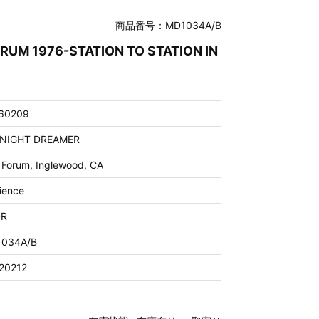
商品番号：MD1034A/B
ORUM 1976-STATION TO STATION IN
60209
NIGHT DREAMER
 Forum, Inglewood, CA
ience
DR
034A/B
20212