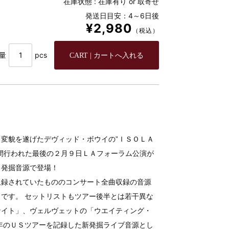
在庫状態 :
在庫有り or 取寄せ
発送日目安：4～6日後
¥2,980
（税込）
量
pcs
変貌を遂げたデヴィッド・ボウイの”ＩＳＯＬＡ
間行われた最後の２月９日ＬＡフォーラム公演が
る発掘音源で登場！
収録されていたもののコンサート全曲収録の音源
です。 セットリストもツアー後半とは若干異な
ナイト」、ヴェルヴェットの「ウエイティング・
年のＵＳツアーを記録した新発掘ライブ音源とし