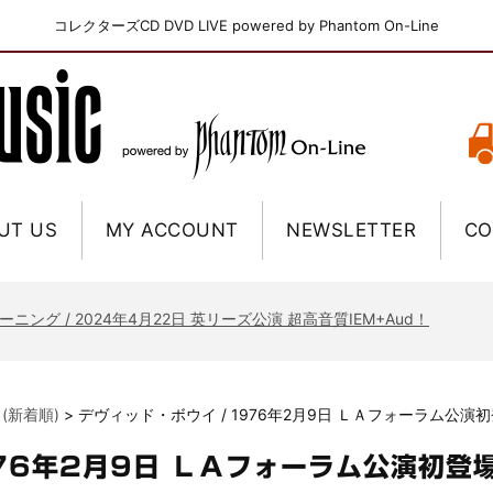
コレクターズCD DVD LIVE powered by Phantom On-Line
UT US
MY ACCOUNT
NEWSLETTER
CO
ニー / 1979年5月8+9日 コロラド州 2公演 SBD 完全収録！
FB / 2024年7月28日 フジロック’24公演 超高音質AI-SBD！
ーニング / 2024年4月22日 英リーズ公演 超高音質IEM+Aud！
ー・ジョエル / 2024年3月24日 100Aniv. 米M.S.G公演 完全収録！
/ 2024年6月3日 カーディフ公演 IEM/AUD 完全収録！
 (新着順)
>
デヴィッド・ボウイ / 1976年2月9日 ＬＡフォーラム公演
ーピオンズ / 2024年6月15日 リスボン公演 FHD 完全収録！
スキン / 2024年6月9日 ドイツ ROCK AM RING 公演 FHD 完全収録！
976年2月9日 ＬＡフォーラム公演初登
・ギャラガー / 2024年6月1日 英国シェフィールド公演 完全収録！