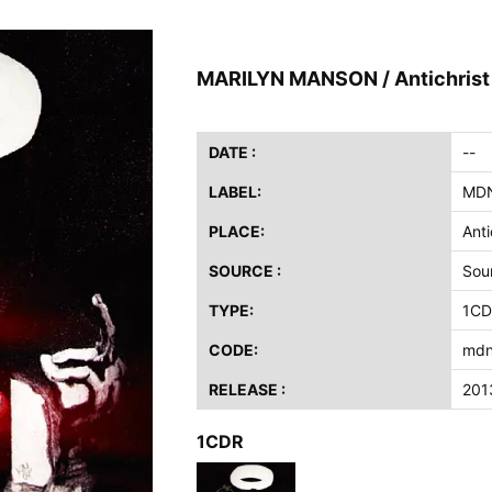
ス / 2023年8月4日 ドイツ W.O.A. 公演 FHD 完全収録！
イア・ヒープ / 2023年8月3日 ドイツ W.O.A. 公演 FHD 完全収録！
MARILYN MANSON / Antichrist
ニー / 1979年5月8+9日 コロラド州 2公演 SBD 完全収録！
FB / 2024年7月28日 フジロック’24公演 超高音質AI-SBD！
ーニング / 2024年4月22日 英リーズ公演 超高音質IEM+Aud！
DATE :
--
ー・ジョエル / 2024年3月24日 100Aniv. 米M.S.G公演 完全収録！
LABEL:
MD
/ 2024年6月3日 カーディフ公演 IEM/AUD 完全収録！
PLACE:
Ant
ーピオンズ / 2024年6月15日 リスボン公演 FHD 完全収録！
SOURCE :
Sou
スキン / 2024年6月9日 ドイツ ROCK AM RING 公演 FHD 完全収録！
TYPE:
1CD
・ギャラガー / 2024年6月1日 英国シェフィールド公演 完全収録！
ス / 2023年8月4日 ドイツ W.O.A. 公演 FHD 完全収録！
CODE:
mdn
イア・ヒープ / 2023年8月3日 ドイツ W.O.A. 公演 FHD 完全収録！
RELEASE :
201
ニー / 1979年5月8+9日 コロラド州 2公演 SBD 完全収録！
1CDR