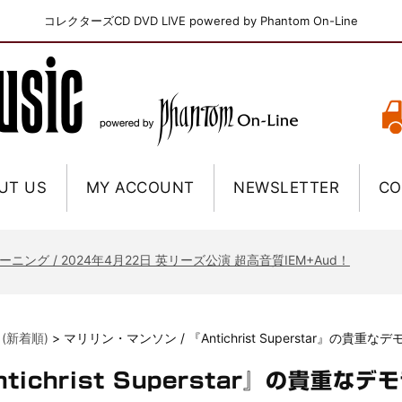
コレクターズCD DVD LIVE powered by Phantom On-Line
UT US
MY ACCOUNT
NEWSLETTER
CO
ニー / 1979年5月8+9日 コロラド州 2公演 SBD 完全収録！
FB / 2024年7月28日 フジロック’24公演 超高音質AI-SBD！
ーニング / 2024年4月22日 英リーズ公演 超高音質IEM+Aud！
ー・ジョエル / 2024年3月24日 100Aniv. 米M.S.G公演 完全収録！
/ 2024年6月3日 カーディフ公演 IEM/AUD 完全収録！
 (新着順)
>
マリリン・マンソン / 『Antichrist Superstar』の貴重
ーピオンズ / 2024年6月15日 リスボン公演 FHD 完全収録！
スキン / 2024年6月9日 ドイツ ROCK AM RING 公演 FHD 完全収録！
tichrist Superstar』の貴重な
・ギャラガー / 2024年6月1日 英国シェフィールド公演 完全収録！