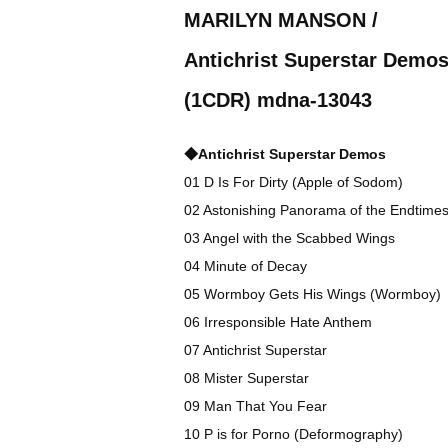
MARILYN MANSON /
Antichrist Superstar Demo
(1CDR) mdna-13043
◆Antichrist Superstar Demos
01 D Is For Dirty (Apple of Sodom)
02 Astonishing Panorama of the Endtime
03 Angel with the Scabbed Wings
04 Minute of Decay
05 Wormboy Gets His Wings (Wormboy)
06 Irresponsible Hate Anthem
07 Antichrist Superstar
08 Mister Superstar
09 Man That You Fear
10 P is for Porno (Deformography)