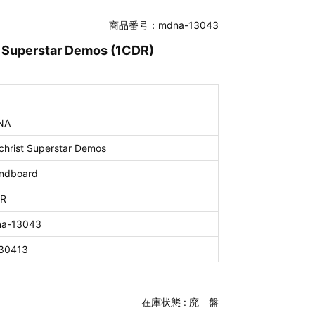
商品番号：mdna-13043
 Superstar Demos (1CDR)
NA
ichrist Superstar Demos
ndboard
R
a-13043
30413
在庫状態 :
廃 盤