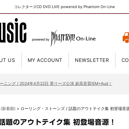
コレクターズCD DVD LIVE powered by Phantom On-Line
UT US
MY ACCOUNT
NEWSLETTER
CO
ニー / 1979年5月8+9日 コロラド州 2公演 SBD 完全収録！
FB / 2024年7月28日 フジロック’24公演 超高音質AI-SBD！
ーニング / 2024年4月22日 英リーズ公演 超高音質IEM+Aud！
ー・ジョエル / 2024年3月24日 100Aniv. 米M.S.G公演 完全収録！
/ 2024年6月3日 カーディフ公演 IEM/AUD 完全収録！
 (新着順)
>
ローリング・ストーンズ / 話題のアウトテイク集 初登場音
ーピオンズ / 2024年6月15日 リスボン公演 FHD 完全収録！
スキン / 2024年6月9日 ドイツ ROCK AM RING 公演 FHD 完全収録！
 話題のアウトテイク集 初登場音源！
・ギャラガー / 2024年6月1日 英国シェフィールド公演 完全収録！