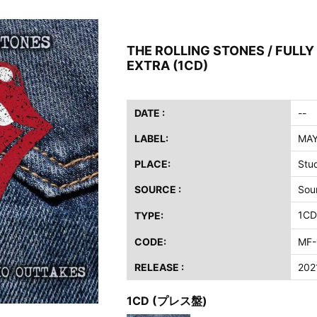
ス / 2023年8月4日 ドイツ W.O.A. 公演 FHD 完全収録！
イア・ヒープ / 2023年8月3日 ドイツ W.O.A. 公演 FHD 完全収録！
THE ROLLING STONES / FULLY
ニー / 1979年5月8+9日 コロラド州 2公演 SBD 完全収録！
EXTRA (1CD)
FB / 2024年7月28日 フジロック’24公演 超高音質AI-SBD！
ーニング / 2024年4月22日 英リーズ公演 超高音質IEM+Aud！
ー・ジョエル / 2024年3月24日 100Aniv. 米M.S.G公演 完全収録！
DATE :
--
LABEL:
MA
/ 2024年6月3日 カーディフ公演 IEM/AUD 完全収録！
ーピオンズ / 2024年6月15日 リスボン公演 FHD 完全収録！
PLACE:
Stu
スキン / 2024年6月9日 ドイツ ROCK AM RING 公演 FHD 完全収録！
SOURCE :
Sou
・ギャラガー / 2024年6月1日 英国シェフィールド公演 完全収録！
1C
TYPE:
ス / 2023年8月4日 ドイツ W.O.A. 公演 FHD 完全収録！
イア・ヒープ / 2023年8月3日 ドイツ W.O.A. 公演 FHD 完全収録！
CODE:
MF-
ニー / 1979年5月8+9日 コロラド州 2公演 SBD 完全収録！
RELEASE :
202
1CD (プレス盤)