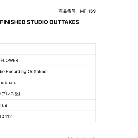
商品番号：MF-169
 FINISHED STUDIO OUTTAKES
YFLOWER
dio Recording Outtakes
ndboard
D(プレス盤)
169
10412