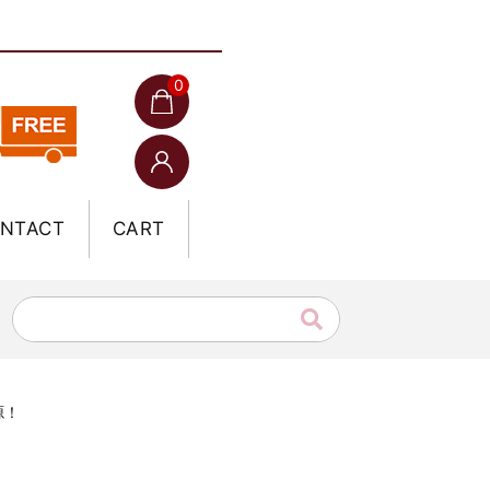
0
NTACT
CART
源！