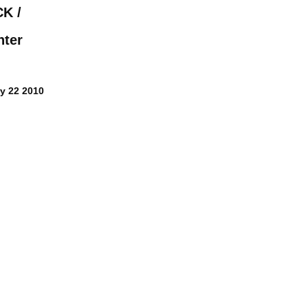
K /
nter
ry 22 2010