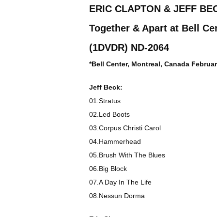
ERIC CLAPTON & JEFF BEC
Together & Apart at Bell Ce
(1DVDR) ND-2064
*Bell Center, Montreal, Canada Februa
Jeff Beck:
01.Stratus
02.Led Boots
03.Corpus Christi Carol
04.Hammerhead
05.Brush With The Blues
06.Big Block
07.A Day In The Life
08.Nessun Dorma