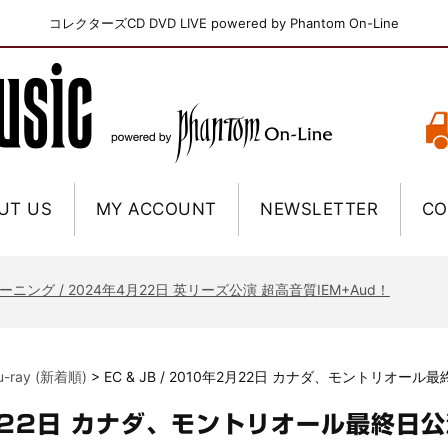
コレクターズCD DVD LIVE powered by Phantom On-Line
UT US
MY ACCOUNT
NEWSLETTER
CO
ニー / 1979年5月8+9日 コロラド州 2公演 SBD 完全収録！
FB / 2024年7月28日 フジロック’24公演 超高音質AI-SBD！
ーニング / 2024年4月22日 英リーズ公演 超高音質IEM+Aud！
ー・ジョエル / 2024年3月24日 100Aniv. 米M.S.G公演 完全収録！
/ 2024年6月3日 カーディフ公演 IEM/AUD 完全収録！
lu-ray (新着順)
>
EC & JB / 2010年2月22日 カナダ、モントリオール
ーピオンズ / 2024年6月15日 リスボン公演 FHD 完全収録！
スキン / 2024年6月9日 ドイツ ROCK AM RING 公演 FHD 完全収録！
年2月22日 カナダ、モントリオール最終日
・ギャラガー / 2024年6月1日 英国シェフィールド公演 完全収録！