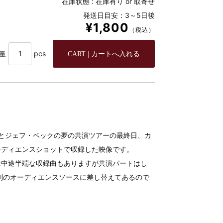
在庫状態 :
在庫有り or 取寄せ
発送日目安：3～5日後
¥1,800
（税込）
量
pcs
とジェフ・ベックの夢の共演ツアーの最終日、カ
ーディエンスショットで収録した映像です。
は中途半端な収録曲もありますが共演パートはし
別のオーディエンスソースに差し替えてあるので