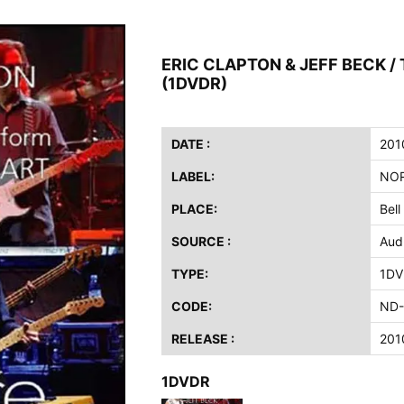
ス / 2023年8月4日 ドイツ W.O.A. 公演 FHD 完全収録！
イア・ヒープ / 2023年8月3日 ドイツ W.O.A. 公演 FHD 完全収録！
ERIC CLAPTON & JEFF BECK / To
ニー / 1979年5月8+9日 コロラド州 2公演 SBD 完全収録！
(1DVDR)
FB / 2024年7月28日 フジロック’24公演 超高音質AI-SBD！
ーニング / 2024年4月22日 英リーズ公演 超高音質IEM+Aud！
ー・ジョエル / 2024年3月24日 100Aniv. 米M.S.G公演 完全収録！
DATE :
201
LABEL:
NOR
/ 2024年6月3日 カーディフ公演 IEM/AUD 完全収録！
ーピオンズ / 2024年6月15日 リスボン公演 FHD 完全収録！
PLACE:
Bell
スキン / 2024年6月9日 ドイツ ROCK AM RING 公演 FHD 完全収録！
SOURCE :
Aud
・ギャラガー / 2024年6月1日 英国シェフィールド公演 完全収録！
TYPE:
1DV
ス / 2023年8月4日 ドイツ W.O.A. 公演 FHD 完全収録！
イア・ヒープ / 2023年8月3日 ドイツ W.O.A. 公演 FHD 完全収録！
CODE:
ND-
ニー / 1979年5月8+9日 コロラド州 2公演 SBD 完全収録！
RELEASE :
201
1DVDR