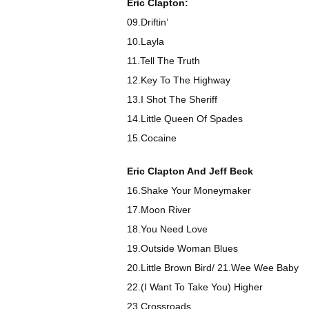
Eric Clapton:
09.Driftin’
10.Layla
11.Tell The Truth
12.Key To The Highway
13.I Shot The Sheriff
14.Little Queen Of Spades
15.Cocaine
Eric Clapton And Jeff Beck
16.Shake Your Moneymaker
17.Moon River
18.You Need Love
19.Outside Woman Blues
20.Little Brown Bird/ 21.Wee Wee Baby
22.(I Want To Take You) Higher
23.Crossroads