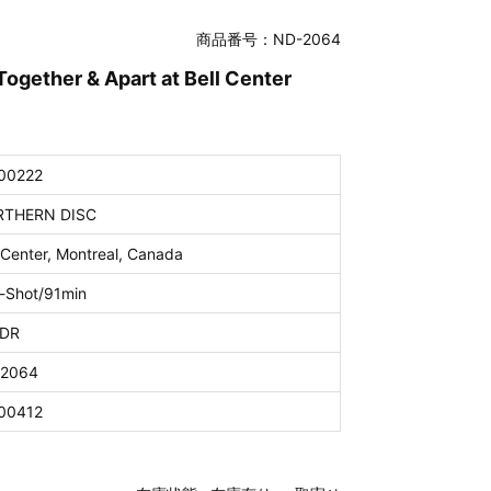
商品番号：ND-2064
gether & Apart at Bell Center
00222
THERN DISC
 Center, Montreal, Canada
-Shot/91min
DR
2064
00412