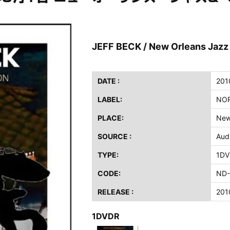
ス / 2023年8月4日 ドイツ W.O.A. 公演 FHD 完全収録！
イア・ヒープ / 2023年8月3日 ドイツ W.O.A. 公演 FHD 完全収録！
ニー / 1979年5月8+9日 コロラド州 2公演 SBD 完全収録！
JEFF BECK / New Orleans Jazz 
FB / 2024年7月28日 フジロック’24公演 超高音質AI-SBD！
ーニング / 2024年4月22日 英リーズ公演 超高音質IEM+Aud！
DATE :
201
ー・ジョエル / 2024年3月24日 100Aniv. 米M.S.G公演 完全収録！
LABEL:
NO
/ 2024年6月3日 カーディフ公演 IEM/AUD 完全収録！
PLACE:
New
ーピオンズ / 2024年6月15日 リスボン公演 FHD 完全収録！
スキン / 2024年6月9日 ドイツ ROCK AM RING 公演 FHD 完全収録！
SOURCE :
Aud
・ギャラガー / 2024年6月1日 英国シェフィールド公演 完全収録！
TYPE:
1DV
ス / 2023年8月4日 ドイツ W.O.A. 公演 FHD 完全収録！
CODE:
ND-
イア・ヒープ / 2023年8月3日 ドイツ W.O.A. 公演 FHD 完全収録！
ニー / 1979年5月8+9日 コロラド州 2公演 SBD 完全収録！
RELEASE :
201
1DVDR