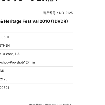
商品番号：ND-2125
& Heritage Festival 2010 (1DVDR)
00501
RTHEN
 Orleans, LA
-shot+Pro-shot/127min
DR
2125
00521