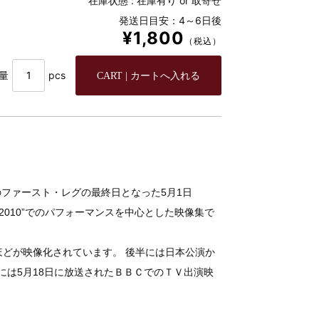
在庫状態 :
在庫有り or 取寄せ
発送日目安：4～6日後
¥1,800
（税込）
量
pcs
ファースト・レグの最終日となった5月1日
 Festival 2010”でのパフォーマンスを中心とした映像集で
ほどが映像化されています。 後半には日本公演か
には5月18日に放送されたＢＢＣでのＴＶ出演映