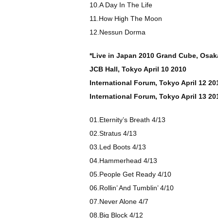
10.A Day In The Life
11.How High The Moon
12.Nessun Dorma
*Live in Japan 2010 Grand Cube, Osaka
JCB Hall, Tokyo April 10 2010
International Forum, Tokyo April 12 20
International Forum, Tokyo April 13 20
01.Eternity’s Breath 4/13
02.Stratus 4/13
03.Led Boots 4/13
04.Hammerhead 4/13
05.People Get Ready 4/10
06.Rollin’ And Tumblin’ 4/10
07.Never Alone 4/7
08.Big Block 4/12