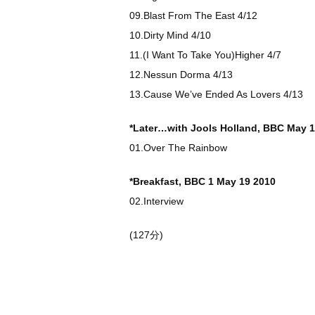
09.Blast From The East 4/12
10.Dirty Mind 4/10
11.(I Want To Take You)Higher 4/7
12.Nessun Dorma 4/13
13.Cause We’ve Ended As Lovers 4/13
*Later…with Jools Holland, BBC May 
01.Over The Rainbow
*Breakfast, BBC 1 May 19 2010
02.Interview
(127分)