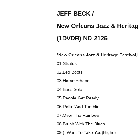
JEFF BECK /
New Orleans Jazz & Heritag
(1DVDR) ND-2125
*New Orleans Jazz & Heritage Festiva
01.Stratus
02.Led Boots
03.Hammerhead
04.Bass Solo
05.People Get Ready
06.Rollin’ And Tumblin’
07.Over The Rainbow
08.Brush With The Blues
09.(I Want To Take You)Higher