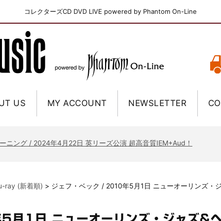
コレクターズCD DVD LIVE powered by Phantom On-Line
UT US
MY ACCOUNT
NEWSLETTER
CO
ニー / 1979年5月8+9日 コロラド州 2公演 SBD 完全収録！
FB / 2024年7月28日 フジロック’24公演 超高音質AI-SBD！
ーニング / 2024年4月22日 英リーズ公演 超高音質IEM+Aud！
ー・ジョエル / 2024年3月24日 100Aniv. 米M.S.G公演 完全収録！
/ 2024年6月3日 カーディフ公演 IEM/AUD 完全収録！
lu-ray (新着順)
>
ジェフ・ベック / 2010年5月1日 ニューオーリンズ
ーピオンズ / 2024年6月15日 リスボン公演 FHD 完全収録！
スキン / 2024年6月9日 ドイツ ROCK AM RING 公演 FHD 完全収録！
0年5月1日 ニューオーリンズ・ジャズ
・ギャラガー / 2024年6月1日 英国シェフィールド公演 完全収録！