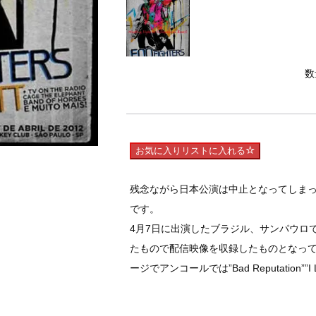
数
お気に入りリストに入れる
残念ながら日本公演は中止となってしま
です。
4月7日に出演したブラジル、サンパウロでの”Lol
たもので配信映像を収録したものとなって
ージでアンコールでは”Bad Reputation””I