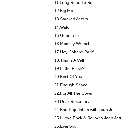
11.Long Road To Ruin
12.Big Me
13.Stacked Actors
14.Walk
15.Generator
16.Monkey Wrench
17.Hey, Johnny Park!
18.This Is A Call
19.In the Flesh?
20.Best Of You
21.Enough Space
22.For All The Cows
23.Dear Rosemary
24.Bad Reputation with Joan Jett
25.I Love Rock & Roll with Joan Jett
26.Everlong