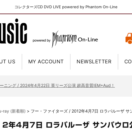
コレクターズCD DVD LIVE powered by Phantom On-Line
UT US
MY ACCOUNT
NEWSLETTER
CO
ニー / 1979年5月8+9日 コロラド州 2公演 SBD 完全収録！
FB / 2024年7月28日 フジロック’24公演 超高音質AI-SBD！
ーニング / 2024年4月22日 英リーズ公演 超高音質IEM+Aud！
ー・ジョエル / 2024年3月24日 100Aniv. 米M.S.G公演 完全収録！
/ 2024年6月3日 カーディフ公演 IEM/AUD 完全収録！
lu-ray (新着順)
>
フー・ファイターズ / 2012年4月7日 ロラパルーザ 
ーピオンズ / 2024年6月15日 リスボン公演 FHD 完全収録！
スキン / 2024年6月9日 ドイツ ROCK AM RING 公演 FHD 完全収録！
012年4月7日 ロラパルーザ サンパウロ
・ギャラガー / 2024年6月1日 英国シェフィールド公演 完全収録！