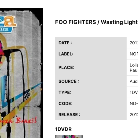
ス / 2023年8月4日 ドイツ W.O.A. 公演 FHD 完全収録！
イア・ヒープ / 2023年8月3日 ドイツ W.O.A. 公演 FHD 完全収録！
FOO FIGHTERS / Wasting Light 
ニー / 1979年5月8+9日 コロラド州 2公演 SBD 完全収録！
FB / 2024年7月28日 フジロック’24公演 超高音質AI-SBD！
ーニング / 2024年4月22日 英リーズ公演 超高音質IEM+Aud！
DATE :
201
ー・ジョエル / 2024年3月24日 100Aniv. 米M.S.G公演 完全収録！
LABEL:
NO
/ 2024年6月3日 カーディフ公演 IEM/AUD 完全収録！
Loll
PLACE:
Paul
ーピオンズ / 2024年6月15日 リスボン公演 FHD 完全収録！
スキン / 2024年6月9日 ドイツ ROCK AM RING 公演 FHD 完全収録！
SOURCE :
Aud
・ギャラガー / 2024年6月1日 英国シェフィールド公演 完全収録！
TYPE:
1DV
ス / 2023年8月4日 ドイツ W.O.A. 公演 FHD 完全収録！
CODE:
ND-
イア・ヒープ / 2023年8月3日 ドイツ W.O.A. 公演 FHD 完全収録！
ニー / 1979年5月8+9日 コロラド州 2公演 SBD 完全収録！
RELEASE :
201
1DVDR