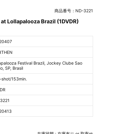
商品番号：ND-3221
at Lollapalooza Brazil (1DVDR)
20407
RTHEN
apalooza Festival Brazil, Jockey Clube Sao
o, SP, Brasil
-shot/153min.
DR
3221
20413
在庫状態 :
在庫有り or 取寄せ