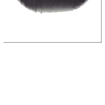
ウォーニング / 2024年4月22日 英リーズ公演 超高音質
IEM+Aud！
*NEW RELEASE (最新約3ヶ月)
2024.6.24
ビリー・ジョエル / 2024年3月24日 100Aniv. 米M.S.G公演 完全
収録！
*NEW RELEASE (最新約3ヶ月)
2024.6.24
リアム・ギャラガー / 2024年6月3日 カーディフ公演 IEM/AUD 完
全収録！
*NEW RELEASE (最新約3ヶ月)
2024.6.24
スコーピオンズ / 2024年6月15日 リスボン公演 FHD 完全収録！
*NEW RELEASE (最新約3ヶ月)
2024.6.20
マネスキン / 2024年6月9日 ドイツ ROCK AM RING 公演 FHD 完
全収録！
*NEW RELEASE (最新約3ヶ月)
2024.6.9
リアム・ギャラガー / 2024年6月1日 英国シェフィールド公演 完
全収録！
*NEW RELEASE (最新約3ヶ月)
2024.6.9
メガデス / 2023年8月4日 ドイツ W.O.A. 公演 FHD 完全収録！
*NEW RELEASE (最新約3ヶ月)
2024.6.9
ユーライア・ヒープ / 2023年8月3日 ドイツ W.O.A. 公演 FHD 完