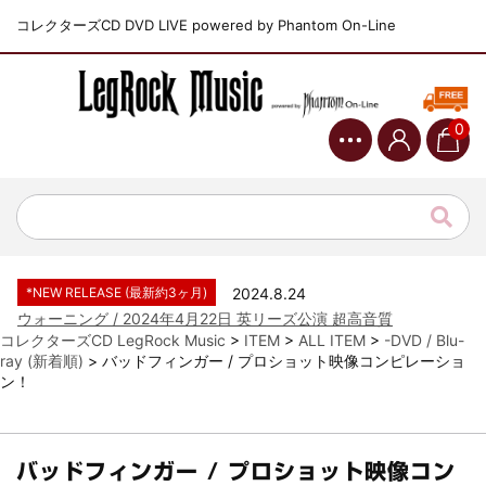
コレクターズCD DVD LIVE powered by Phantom On-Line
0
*NEW RELEASE (最新約3ヶ月)
2024.6.9
ジャーニー / 1979年5月8+9日 コロラド州 2公演 SBD 完全収録！
*NEW RELEASE (最新約3ヶ月)
2024.11.9
NGHFB / 2024年7月28日 フジロック’24公演 超高音質AI-SBD！
*NEW RELEASE (最新約3ヶ月)
2024.8.24
ウォーニング / 2024年4月22日 英リーズ公演 超高音質
IEM+Aud！
コレクターズCD LegRock Music
>
ITEM
>
ALL ITEM
>
-DVD / Blu-
ray (新着順)
>
バッドフィンガー / プロショット映像コンピレーショ
*NEW RELEASE (最新約3ヶ月)
2024.6.24
ン！
ビリー・ジョエル / 2024年3月24日 100Aniv. 米M.S.G公演 完全
収録！
*NEW RELEASE (最新約3ヶ月)
2024.6.24
リアム・ギャラガー / 2024年6月3日 カーディフ公演 IEM/AUD 完
バッドフィンガー / プロショット映像コン