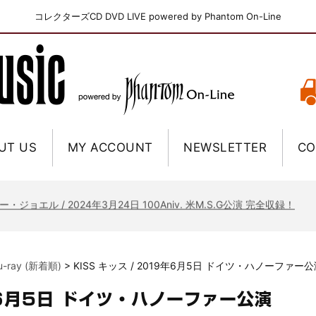
コレクターズCD DVD LIVE powered by Phantom On-Line
UT US
MY ACCOUNT
NEWSLETTER
CO
ニー / 1979年5月8+9日 コロラド州 2公演 SBD 完全収録！
FB / 2024年7月28日 フジロック’24公演 超高音質AI-SBD！
ーニング / 2024年4月22日 英リーズ公演 超高音質IEM+Aud！
ー・ジョエル / 2024年3月24日 100Aniv. 米M.S.G公演 完全収録！
/ 2024年6月3日 カーディフ公演 IEM/AUD 完全収録！
ーピオンズ / 2024年6月15日 リスボン公演 FHD 完全収録！
lu-ray (新着順)
>
KISS キッス / 2019年6月5日 ドイツ・ハノーファー
スキン / 2024年6月9日 ドイツ ROCK AM RING 公演 FHD 完全収録！
・ギャラガー / 2024年6月1日 英国シェフィールド公演 完全収録！
9年6月5日 ドイツ・ハノーファー公演
ス / 2023年8月4日 ドイツ W.O.A. 公演 FHD 完全収録！