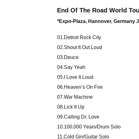
End Of The Road World Tou
*Expo-Plaza, Hannover, Germany J
01.Detroit Rock City
02.Shout It Out Loud
03.Deuce
04.Say Yeah
05.I Love It Loud
06.Heaven’s On Fire
07.War Machine
08.Lick It Up
09.Calling Dr. Love
10.100,000 Years/Drum Solo
11.Cold Gin/Guitar Solo