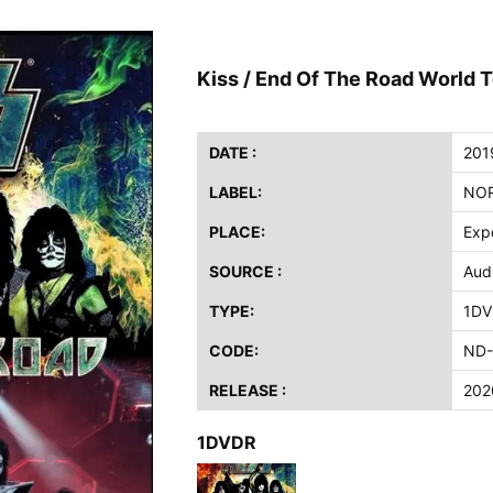
イア・ヒープ / 2023年8月3日 ドイツ W.O.A. 公演 FHD 完全収録！
ニー / 1979年5月8+9日 コロラド州 2公演 SBD 完全収録！
Kiss / End Of The Road World 
FB / 2024年7月28日 フジロック’24公演 超高音質AI-SBD！
ーニング / 2024年4月22日 英リーズ公演 超高音質IEM+Aud！
ー・ジョエル / 2024年3月24日 100Aniv. 米M.S.G公演 完全収録！
DATE :
201
LABEL:
NOR
/ 2024年6月3日 カーディフ公演 IEM/AUD 完全収録！
ーピオンズ / 2024年6月15日 リスボン公演 FHD 完全収録！
PLACE:
Exp
スキン / 2024年6月9日 ドイツ ROCK AM RING 公演 FHD 完全収録！
SOURCE :
Aud
・ギャラガー / 2024年6月1日 英国シェフィールド公演 完全収録！
TYPE:
1DV
ス / 2023年8月4日 ドイツ W.O.A. 公演 FHD 完全収録！
イア・ヒープ / 2023年8月3日 ドイツ W.O.A. 公演 FHD 完全収録！
CODE:
ND-
ニー / 1979年5月8+9日 コロラド州 2公演 SBD 完全収録！
RELEASE :
202
1DVDR