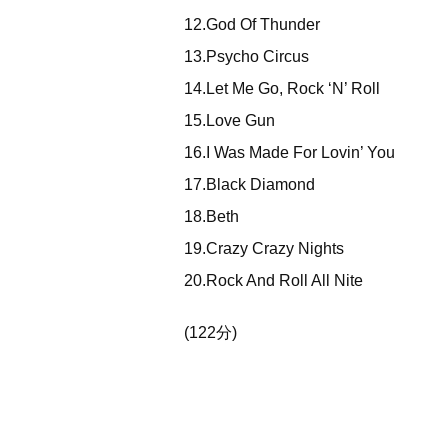
12.God Of Thunder
13.Psycho Circus
14.Let Me Go, Rock ‘N’ Roll
15.Love Gun
16.I Was Made For Lovin’ You
17.Black Diamond
18.Beth
19.Crazy Crazy Nights
20.Rock And Roll All Nite
(122分)