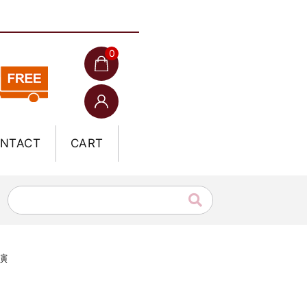
0
NTACT
CART
公演