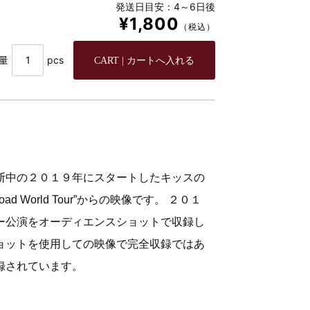
発送日目安：4～6日後
¥1,800
（税込）
量
pcs
断中の２０１９年にスタートしたキッスの
oad World Tour”からの映像です。 ２０１
ー公演をオーディエンスショットで収録し
ョットを使用しての映像で完全収録ではあ
録されています。