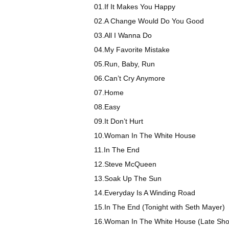
01.If It Makes You Happy
02.A Change Would Do You Good
03.All I Wanna Do
04.My Favorite Mistake
05.Run, Baby, Run
06.Can’t Cry Anymore
07.Home
08.Easy
09.It Don’t Hurt
10.Woman In The White House
11.In The End
12.Steve McQueen
13.Soak Up The Sun
14.Everyday Is A Winding Road
15.In The End (Tonight with Seth Mayer)
16.Woman In The White House (Late Sh