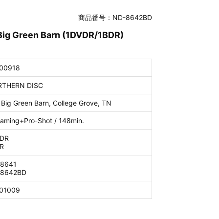
商品番号：ND-8642BD
Big Green Barn (1DVDR/1BDR)
00918
THERN DISC
 Big Green Barn, College Grove, TN
eaming+Pro-Shot / 148min.
DR
R
8641
8642BD
01009