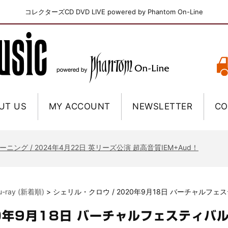
コレクターズCD DVD LIVE powered by Phantom On-Line
UT US
MY ACCOUNT
NEWSLETTER
CO
ニー / 1979年5月8+9日 コロラド州 2公演 SBD 完全収録！
FB / 2024年7月28日 フジロック’24公演 超高音質AI-SBD！
ーニング / 2024年4月22日 英リーズ公演 超高音質IEM+Aud！
ー・ジョエル / 2024年3月24日 100Aniv. 米M.S.G公演 完全収録！
/ 2024年6月3日 カーディフ公演 IEM/AUD 完全収録！
lu-ray (新着順)
>
シェリル・クロウ / 2020年9月18日 バーチャルフェ
ーピオンズ / 2024年6月15日 リスボン公演 FHD 完全収録！
スキン / 2024年6月9日 ドイツ ROCK AM RING 公演 FHD 完全収録！
20年9月18日 バーチャルフェスティバ
・ギャラガー / 2024年6月1日 英国シェフィールド公演 完全収録！