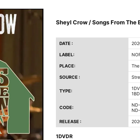
ス / 2023年8月4日 ドイツ W.O.A. 公演 FHD 完全収録！
イア・ヒープ / 2023年8月3日 ドイツ W.O.A. 公演 FHD 完全収録！
Sheyl Crow / Songs From The 
ニー / 1979年5月8+9日 コロラド州 2公演 SBD 完全収録！
FB / 2024年7月28日 フジロック’24公演 超高音質AI-SBD！
ーニング / 2024年4月22日 英リーズ公演 超高音質IEM+Aud！
DATE :
202
ー・ジョエル / 2024年3月24日 100Aniv. 米M.S.G公演 完全収録！
LABEL:
NOR
/ 2024年6月3日 カーディフ公演 IEM/AUD 完全収録！
PLACE:
The
ーピオンズ / 2024年6月15日 リスボン公演 FHD 完全収録！
SOURCE :
Str
スキン / 2024年6月9日 ドイツ ROCK AM RING 公演 FHD 完全収録！
1DV
・ギャラガー / 2024年6月1日 英国シェフィールド公演 完全収録！
TYPE:
1BD
ス / 2023年8月4日 ドイツ W.O.A. 公演 FHD 完全収録！
ND-
イア・ヒープ / 2023年8月3日 ドイツ W.O.A. 公演 FHD 完全収録！
CODE:
ND-
ニー / 1979年5月8+9日 コロラド州 2公演 SBD 完全収録！
RELEASE :
202
1DVDR