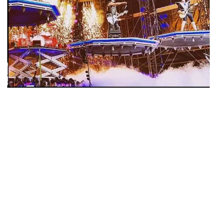
ウォーニング / 2024年4月22日 英リーズ公演 超高音質
IEM+Aud！
*NEW RELEASE (最新約3ヶ月)
2024.6.24
ビリー・ジョエル / 2024年3月24日 100Aniv. 米M.S.G公演 完全
収録！
*NEW RELEASE (最新約3ヶ月)
2024.6.24
リアム・ギャラガー / 2024年6月3日 カーディフ公演 IEM/AUD 完
全収録！
*NEW RELEASE (最新約3ヶ月)
2024.6.24
スコーピオンズ / 2024年6月15日 リスボン公演 FHD 完全収録！
*NEW RELEASE (最新約3ヶ月)
2024.6.20
マネスキン / 2024年6月9日 ドイツ ROCK AM RING 公演 FHD 完
全収録！
*NEW RELEASE (最新約3ヶ月)
2024.6.9
リアム・ギャラガー / 2024年6月1日 英国シェフィールド公演 完
全収録！
*NEW RELEASE (最新約3ヶ月)
2024.6.9
メガデス / 2023年8月4日 ドイツ W.O.A. 公演 FHD 完全収録！
*NEW RELEASE (最新約3ヶ月)
2024.6.9
ユーライア・ヒープ / 2023年8月3日 ドイツ W.O.A. 公演 FHD 完