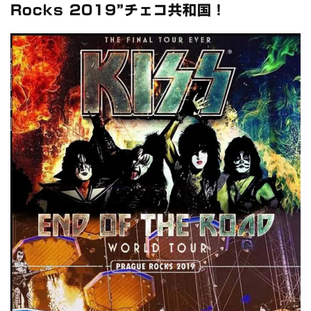
全収録！
Rocks 2019”チェコ共和国！
*NEW RELEASE (最新約3ヶ月)
2024.6.24
スコーピオンズ / 2024年6月15日 リスボン公演 FHD 完全収録！
*NEW RELEASE (最新約3ヶ月)
2024.6.20
マネスキン / 2024年6月9日 ドイツ ROCK AM RING 公演 FHD 完
全収録！
*NEW RELEASE (最新約3ヶ月)
2024.6.9
リアム・ギャラガー / 2024年6月1日 英国シェフィールド公演 完
全収録！
*NEW RELEASE (最新約3ヶ月)
2024.6.9
メガデス / 2023年8月4日 ドイツ W.O.A. 公演 FHD 完全収録！
*NEW RELEASE (最新約3ヶ月)
2024.6.9
ユーライア・ヒープ / 2023年8月3日 ドイツ W.O.A. 公演 FHD 完
全収録！
*NEW RELEASE (最新約3ヶ月)
2024.6.9
ジャーニー / 1979年5月8+9日 コロラド州 2公演 SBD 完全収録！
*NEW RELEASE (最新約3ヶ月)
2024.11.9
NGHFB / 2024年7月28日 フジロック’24公演 超高音質AI-SBD！
*NEW RELEASE (最新約3ヶ月)
2024.8.24