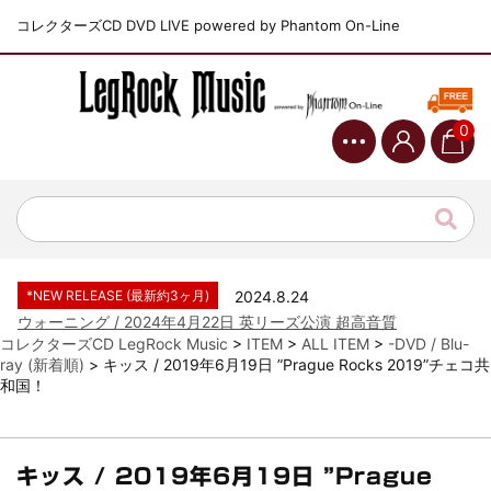
コレクターズCD DVD LIVE powered by Phantom On-Line
0
*NEW RELEASE (最新約3ヶ月)
2024.6.9
ジャーニー / 1979年5月8+9日 コロラド州 2公演 SBD 完全収録！
*NEW RELEASE (最新約3ヶ月)
2024.11.9
NGHFB / 2024年7月28日 フジロック’24公演 超高音質AI-SBD！
*NEW RELEASE (最新約3ヶ月)
2024.8.24
ウォーニング / 2024年4月22日 英リーズ公演 超高音質
IEM+Aud！
コレクターズCD LegRock Music
>
ITEM
>
ALL ITEM
>
-DVD / Blu-
ray (新着順)
>
キッス / 2019年6月19日 ”Prague Rocks 2019”チェコ共
*NEW RELEASE (最新約3ヶ月)
2024.6.24
和国！
ビリー・ジョエル / 2024年3月24日 100Aniv. 米M.S.G公演 完全
収録！
*NEW RELEASE (最新約3ヶ月)
2024.6.24
リアム・ギャラガー / 2024年6月3日 カーディフ公演 IEM/AUD 完
キッス / 2019年6月19日 ”Prague