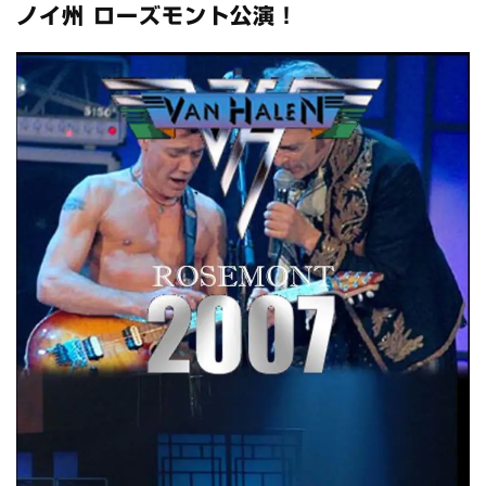
全収録！
ノイ州 ローズモント公演！
*NEW RELEASE (最新約3ヶ月)
2024.6.24
スコーピオンズ / 2024年6月15日 リスボン公演 FHD 完全収録！
*NEW RELEASE (最新約3ヶ月)
2024.6.20
マネスキン / 2024年6月9日 ドイツ ROCK AM RING 公演 FHD 完
全収録！
*NEW RELEASE (最新約3ヶ月)
2024.6.9
リアム・ギャラガー / 2024年6月1日 英国シェフィールド公演 完
全収録！
*NEW RELEASE (最新約3ヶ月)
2024.6.9
メガデス / 2023年8月4日 ドイツ W.O.A. 公演 FHD 完全収録！
*NEW RELEASE (最新約3ヶ月)
2024.6.9
ユーライア・ヒープ / 2023年8月3日 ドイツ W.O.A. 公演 FHD 完
全収録！
*NEW RELEASE (最新約3ヶ月)
2024.6.9
ジャーニー / 1979年5月8+9日 コロラド州 2公演 SBD 完全収録！
*NEW RELEASE (最新約3ヶ月)
2024.11.9
NGHFB / 2024年7月28日 フジロック’24公演 超高音質AI-SBD！
*NEW RELEASE (最新約3ヶ月)
2024.8.24