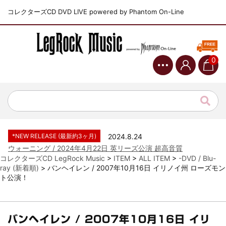
コレクターズCD DVD LIVE powered by Phantom On-Line
0
*NEW RELEASE (最新約3ヶ月)
2024.6.9
ジャーニー / 1979年5月8+9日 コロラド州 2公演 SBD 完全収録！
*NEW RELEASE (最新約3ヶ月)
2024.11.9
NGHFB / 2024年7月28日 フジロック’24公演 超高音質AI-SBD！
*NEW RELEASE (最新約3ヶ月)
2024.8.24
ウォーニング / 2024年4月22日 英リーズ公演 超高音質
IEM+Aud！
コレクターズCD LegRock Music
>
ITEM
>
ALL ITEM
>
-DVD / Blu-
ray (新着順)
>
バンヘイレン / 2007年10月16日 イリノイ州 ローズモン
*NEW RELEASE (最新約3ヶ月)
2024.6.24
ト公演！
ビリー・ジョエル / 2024年3月24日 100Aniv. 米M.S.G公演 完全
収録！
*NEW RELEASE (最新約3ヶ月)
2024.6.24
リアム・ギャラガー / 2024年6月3日 カーディフ公演 IEM/AUD 完
バンヘイレン / 2007年10月16日 イリ