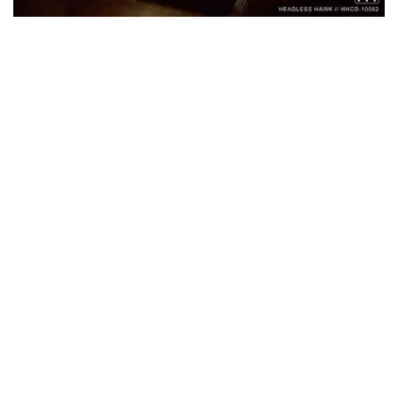
ウォーニング / 2024年4月22日 英リーズ公演 超高音質
IEM+Aud！
*NEW RELEASE (最新約3ヶ月)
2024.6.24
ビリー・ジョエル / 2024年3月24日 100Aniv. 米M.S.G公演 完全
収録！
*NEW RELEASE (最新約3ヶ月)
2024.6.24
リアム・ギャラガー / 2024年6月3日 カーディフ公演 IEM/AUD 完
全収録！
*NEW RELEASE (最新約3ヶ月)
2024.6.24
スコーピオンズ / 2024年6月15日 リスボン公演 FHD 完全収録！
*NEW RELEASE (最新約3ヶ月)
2024.6.20
マネスキン / 2024年6月9日 ドイツ ROCK AM RING 公演 FHD 完
全収録！
*NEW RELEASE (最新約3ヶ月)
2024.6.9
リアム・ギャラガー / 2024年6月1日 英国シェフィールド公演 完
全収録！
*NEW RELEASE (最新約3ヶ月)
2024.6.9
メガデス / 2023年8月4日 ドイツ W.O.A. 公演 FHD 完全収録！
*NEW RELEASE (最新約3ヶ月)
2024.6.9
ユーライア・ヒープ / 2023年8月3日 ドイツ W.O.A. 公演 FHD 完