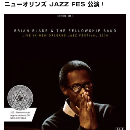
全収録！
ニューオリンズ JAZZ FES 公演！
*NEW RELEASE (最新約3ヶ月)
2024.6.24
スコーピオンズ / 2024年6月15日 リスボン公演 FHD 完全収録！
*NEW RELEASE (最新約3ヶ月)
2024.6.20
マネスキン / 2024年6月9日 ドイツ ROCK AM RING 公演 FHD 完
全収録！
*NEW RELEASE (最新約3ヶ月)
2024.6.9
リアム・ギャラガー / 2024年6月1日 英国シェフィールド公演 完
全収録！
*NEW RELEASE (最新約3ヶ月)
2024.6.9
メガデス / 2023年8月4日 ドイツ W.O.A. 公演 FHD 完全収録！
*NEW RELEASE (最新約3ヶ月)
2024.6.9
ユーライア・ヒープ / 2023年8月3日 ドイツ W.O.A. 公演 FHD 完
全収録！
*NEW RELEASE (最新約3ヶ月)
2024.6.9
ジャーニー / 1979年5月8+9日 コロラド州 2公演 SBD 完全収録！
*NEW RELEASE (最新約3ヶ月)
2024.11.9
NGHFB / 2024年7月28日 フジロック’24公演 超高音質AI-SBD！
*NEW RELEASE (最新約3ヶ月)
2024.8.24