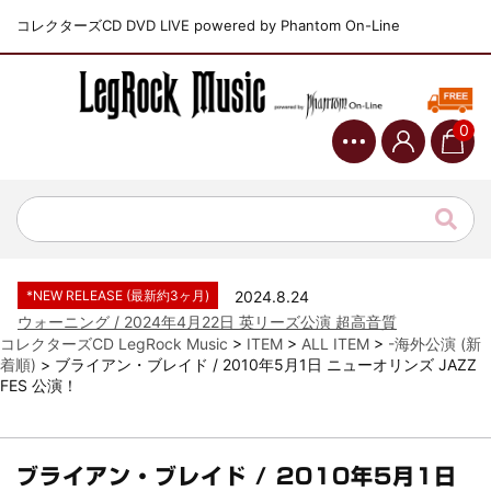
コレクターズCD DVD LIVE powered by Phantom On-Line
0
*NEW RELEASE (最新約3ヶ月)
2024.6.9
ジャーニー / 1979年5月8+9日 コロラド州 2公演 SBD 完全収録！
*NEW RELEASE (最新約3ヶ月)
2024.11.9
NGHFB / 2024年7月28日 フジロック’24公演 超高音質AI-SBD！
*NEW RELEASE (最新約3ヶ月)
2024.8.24
ウォーニング / 2024年4月22日 英リーズ公演 超高音質
IEM+Aud！
コレクターズCD LegRock Music
>
ITEM
>
ALL ITEM
>
-海外公演 (新
着順)
>
ブライアン・ブレイド / 2010年5月1日 ニューオリンズ JAZZ
*NEW RELEASE (最新約3ヶ月)
2024.6.24
FES 公演！
ビリー・ジョエル / 2024年3月24日 100Aniv. 米M.S.G公演 完全
収録！
*NEW RELEASE (最新約3ヶ月)
2024.6.24
リアム・ギャラガー / 2024年6月3日 カーディフ公演 IEM/AUD 完
ブライアン・ブレイド / 2010年5月1日