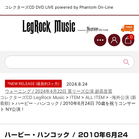
コレクターズCD DVD LIVE powered by Phantom On-Line
0
*NEW RELEASE (最新約3ヶ月)
2024.6.9
ジャーニー / 1979年5月8+9日 コロラド州 2公演 SBD 完全収録！
*NEW RELEASE (最新約3ヶ月)
2024.11.9
NGHFB / 2024年7月28日 フジロック’24公演 超高音質AI-SBD！
*NEW RELEASE (最新約3ヶ月)
2024.8.24
ウォーニング / 2024年4月22日 英リーズ公演 超高音質
IEM+Aud！
*NEW RELEASE (最新約3ヶ月)
2024.6.24
ビリー・ジョエル / 2024年3月24日 100Aniv. 米M.S.G公演 完全
コレクターズCD LegRock Music
>
ITEM
>
ALL ITEM
>
-海外公演 (新
収録！
着順)
>
ハービー・ハンコック / 2010年6月24日 70歳を祝うコンサー
ト NY公演！
*NEW RELEASE (最新約3ヶ月)
2024.6.24
リアム・ギャラガー / 2024年6月3日 カーディフ公演 IEM/AUD 完
全収録！
*NEW RELEASE (最新約3ヶ月)
2024.6.24
ハービー・ハンコック / 2010年6月24