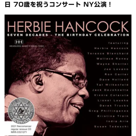
スコーピオンズ / 2024年6月15日 リスボン公演 FHD 完全収録！
日 70歳を祝うコンサート NY公演！
*NEW RELEASE (最新約3ヶ月)
2024.6.20
マネスキン / 2024年6月9日 ドイツ ROCK AM RING 公演 FHD 完
全収録！
*NEW RELEASE (最新約3ヶ月)
2024.6.9
リアム・ギャラガー / 2024年6月1日 英国シェフィールド公演 完
全収録！
*NEW RELEASE (最新約3ヶ月)
2024.6.9
メガデス / 2023年8月4日 ドイツ W.O.A. 公演 FHD 完全収録！
*NEW RELEASE (最新約3ヶ月)
2024.6.9
ユーライア・ヒープ / 2023年8月3日 ドイツ W.O.A. 公演 FHD 完
全収録！
*NEW RELEASE (最新約3ヶ月)
2024.6.9
ジャーニー / 1979年5月8+9日 コロラド州 2公演 SBD 完全収録！
*NEW RELEASE (最新約3ヶ月)
2024.11.9
NGHFB / 2024年7月28日 フジロック’24公演 超高音質AI-SBD！
*NEW RELEASE (最新約3ヶ月)
2024.8.24
ウォーニング / 2024年4月22日 英リーズ公演 超高音質
IEM+Aud！
*NEW RELEASE (最新約3ヶ月)
2024.6.24