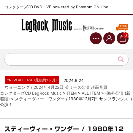
コレクターズCD DVD LIVE powered by Phantom On-Line
0
*NEW RELEASE (最新約3ヶ月)
2024.6.9
ジャーニー / 1979年5月8+9日 コロラド州 2公演 SBD 完全収録！
*NEW RELEASE (最新約3ヶ月)
2024.11.9
NGHFB / 2024年7月28日 フジロック’24公演 超高音質AI-SBD！
*NEW RELEASE (最新約3ヶ月)
2024.8.24
ウォーニング / 2024年4月22日 英リーズ公演 超高音質
IEM+Aud！
*NEW RELEASE (最新約3ヶ月)
2024.6.24
コレクターズCD LegRock Music
>
ITEM
>
ALL ITEM
>
-海外公演 (新
着順)
>
スティーヴィー・ワンダー / 1980年12月7日 サンフランシスコ
ビリー・ジョエル / 2024年3月24日 100Aniv. 米M.S.G公演 完全
公演！
収録！
*NEW RELEASE (最新約3ヶ月)
2024.6.24
リアム・ギャラガー / 2024年6月3日 カーディフ公演 IEM/AUD 完
全収録！
スティーヴィー・ワンダー / 1980年12
*NEW RELEASE (最新約3ヶ月)
2024.6.24