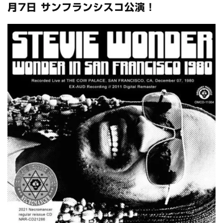
月7日 サンフランシスコ公演！
スコーピオンズ / 2024年6月15日 リスボン公演 FHD 完全収録！
*NEW RELEASE (最新約3ヶ月)
2024.6.20
マネスキン / 2024年6月9日 ドイツ ROCK AM RING 公演 FHD 完
全収録！
*NEW RELEASE (最新約3ヶ月)
2024.6.9
リアム・ギャラガー / 2024年6月1日 英国シェフィールド公演 完
全収録！
*NEW RELEASE (最新約3ヶ月)
2024.6.9
メガデス / 2023年8月4日 ドイツ W.O.A. 公演 FHD 完全収録！
*NEW RELEASE (最新約3ヶ月)
2024.6.9
ユーライア・ヒープ / 2023年8月3日 ドイツ W.O.A. 公演 FHD 完
全収録！
*NEW RELEASE (最新約3ヶ月)
2024.6.9
ジャーニー / 1979年5月8+9日 コロラド州 2公演 SBD 完全収録！
*NEW RELEASE (最新約3ヶ月)
2024.11.9
NGHFB / 2024年7月28日 フジロック’24公演 超高音質AI-SBD！
*NEW RELEASE (最新約3ヶ月)
2024.8.24
ウォーニング / 2024年4月22日 英リーズ公演 超高音質
IEM+Aud！