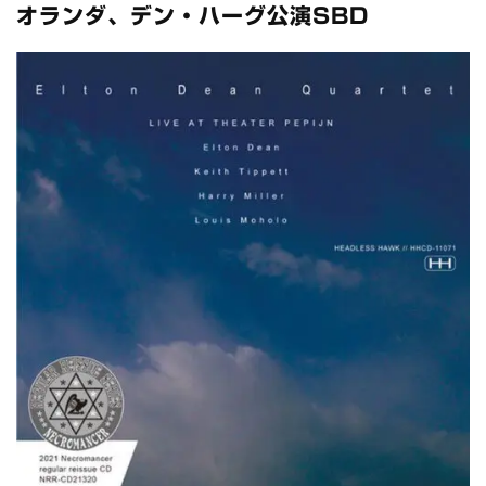
スコーピオンズ / 2024年6月15日 リスボン公演 FHD 完全収録！
オランダ、デン・ハーグ公演SBD
*NEW RELEASE (最新約3ヶ月)
2024.6.20
マネスキン / 2024年6月9日 ドイツ ROCK AM RING 公演 FHD 完
全収録！
*NEW RELEASE (最新約3ヶ月)
2024.6.9
リアム・ギャラガー / 2024年6月1日 英国シェフィールド公演 完
全収録！
*NEW RELEASE (最新約3ヶ月)
2024.6.9
メガデス / 2023年8月4日 ドイツ W.O.A. 公演 FHD 完全収録！
*NEW RELEASE (最新約3ヶ月)
2024.6.9
ユーライア・ヒープ / 2023年8月3日 ドイツ W.O.A. 公演 FHD 完
全収録！
*NEW RELEASE (最新約3ヶ月)
2024.6.9
ジャーニー / 1979年5月8+9日 コロラド州 2公演 SBD 完全収録！
*NEW RELEASE (最新約3ヶ月)
2024.11.9
NGHFB / 2024年7月28日 フジロック’24公演 超高音質AI-SBD！
*NEW RELEASE (最新約3ヶ月)
2024.8.24
ウォーニング / 2024年4月22日 英リーズ公演 超高音質
IEM+Aud！
*NEW RELEASE (最新約3ヶ月)
2024.6.24