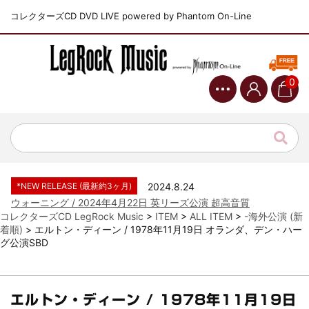
コレクターズCD DVD LIVE powered by Phantom On-Line
0
*NEW RELEASE (最新約3ヶ月)
2024.6.9
ジャーニー / 1979年5月8+9日 コロラド州 2公演 SBD 完全収録！
*NEW RELEASE (最新約3ヶ月)
2024.11.9
NGHFB / 2024年7月28日 フジロック’24公演 超高音質AI-SBD！
*NEW RELEASE (最新約3ヶ月)
2024.8.24
ウォーニング / 2024年4月22日 英リーズ公演 超高音質
IEM+Aud！
*NEW RELEASE (最新約3ヶ月)
2024.6.24
ビリー・ジョエル / 2024年3月24日 100Aniv. 米M.S.G公演 完全
コレクターズCD LegRock Music
>
ITEM
>
ALL ITEM
>
-海外公演 (新
収録！
着順)
>
エルトン・ディーン / 1978年11月19日 オランダ、デン・ハー
グ公演SBD
*NEW RELEASE (最新約3ヶ月)
2024.6.24
リアム・ギャラガー / 2024年6月3日 カーディフ公演 IEM/AUD 完
全収録！
*NEW RELEASE (最新約3ヶ月)
2024.6.24
エルトン・ディーン / 1978年11月19日