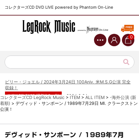
コレクターズCD DVD LIVE powered by Phantom On-Line
*NEW RELEASE (最新約3ヶ月)
2024.6.9
ジャーニー / 1979年5月8+9日 コロラド州 2公演 SBD 完全収録！
0
*NEW RELEASE (最新約3ヶ月)
2024.11.9
NGHFB / 2024年7月28日 フジロック’24公演 超高音質AI-SBD！
*NEW RELEASE (最新約3ヶ月)
2024.8.24
ウォーニング / 2024年4月22日 英リーズ公演 超高音質
IEM+Aud！
*NEW RELEASE (最新約3ヶ月)
2024.6.24
ビリー・ジョエル / 2024年3月24日 100Aniv. 米M.S.G公演 完全
収録！
*NEW RELEASE (最新約3ヶ月)
2024.6.24
コレクターズCD LegRock Music
>
ITEM
>
ALL ITEM
>
-海外公演 (新
リアム・ギャラガー / 2024年6月3日 カーディフ公演 IEM/AUD 完
着順)
>
デヴィッド・サンボーン / 1989年7月29日 MI. クラークストン
全収録！
公演！
*NEW RELEASE (最新約3ヶ月)
2024.6.24
スコーピオンズ / 2024年6月15日 リスボン公演 FHD 完全収録！
*NEW RELEASE (最新約3ヶ月)
2024.6.20
デヴィッド・サンボーン / 1989年7月