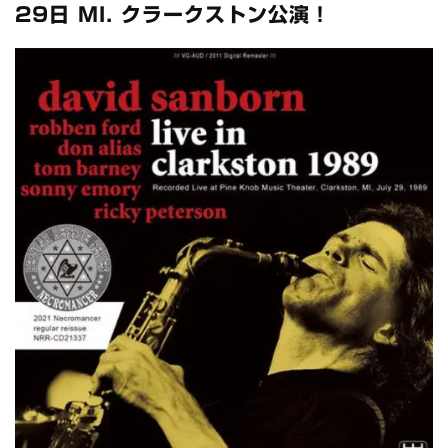
マネスキン / 2024年6月9日 ドイツ ROCK AM RING 公演 FHD 完
29日 MI. クラークストン公演！
全収録！
*NEW RELEASE (最新約3ヶ月)
2024.6.9
リアム・ギャラガー / 2024年6月1日 英国シェフィールド公演 完
全収録！
*NEW RELEASE (最新約3ヶ月)
2024.6.9
メガデス / 2023年8月4日 ドイツ W.O.A. 公演 FHD 完全収録！
*NEW RELEASE (最新約3ヶ月)
2024.6.9
ユーライア・ヒープ / 2023年8月3日 ドイツ W.O.A. 公演 FHD 完
全収録！
*NEW RELEASE (最新約3ヶ月)
2024.6.9
ジャーニー / 1979年5月8+9日 コロラド州 2公演 SBD 完全収録！
*NEW RELEASE (最新約3ヶ月)
2024.11.9
NGHFB / 2024年7月28日 フジロック’24公演 超高音質AI-SBD！
*NEW RELEASE (最新約3ヶ月)
2024.8.24
ウォーニング / 2024年4月22日 英リーズ公演 超高音質
IEM+Aud！
*NEW RELEASE (最新約3ヶ月)
2024.6.24
ビリー・ジョエル / 2024年3月24日 100Aniv. 米M.S.G公演 完全
収録！