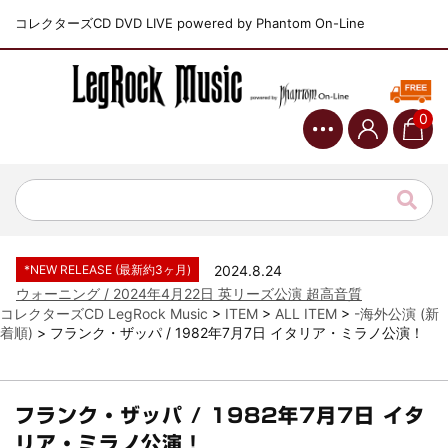
コレクターズCD DVD LIVE powered by Phantom On-Line
0
*NEW RELEASE (最新約3ヶ月)
2024.6.9
ジャーニー / 1979年5月8+9日 コロラド州 2公演 SBD 完全収録！
*NEW RELEASE (最新約3ヶ月)
2024.11.9
NGHFB / 2024年7月28日 フジロック’24公演 超高音質AI-SBD！
*NEW RELEASE (最新約3ヶ月)
2024.8.24
ウォーニング / 2024年4月22日 英リーズ公演 超高音質
IEM+Aud！
*NEW RELEASE (最新約3ヶ月)
2024.6.24
コレクターズCD LegRock Music
>
ITEM
>
ALL ITEM
>
-海外公演 (新
着順)
>
フランク・ザッパ / 1982年7月7日 イタリア・ミラノ公演！
ビリー・ジョエル / 2024年3月24日 100Aniv. 米M.S.G公演 完全
収録！
*NEW RELEASE (最新約3ヶ月)
2024.6.24
リアム・ギャラガー / 2024年6月3日 カーディフ公演 IEM/AUD 完
フランク・ザッパ / 1982年7月7日 イタ
全収録！
リア・ミラノ公演！
*NEW RELEASE (最新約3ヶ月)
2024.6.24