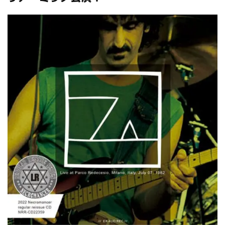
スコーピオンズ / 2024年6月15日 リスボン公演 FHD 完全収録！
*NEW RELEASE (最新約3ヶ月)
2024.6.20
マネスキン / 2024年6月9日 ドイツ ROCK AM RING 公演 FHD 完
全収録！
*NEW RELEASE (最新約3ヶ月)
2024.6.9
リアム・ギャラガー / 2024年6月1日 英国シェフィールド公演 完
全収録！
*NEW RELEASE (最新約3ヶ月)
2024.6.9
メガデス / 2023年8月4日 ドイツ W.O.A. 公演 FHD 完全収録！
*NEW RELEASE (最新約3ヶ月)
2024.6.9
ユーライア・ヒープ / 2023年8月3日 ドイツ W.O.A. 公演 FHD 完
全収録！
*NEW RELEASE (最新約3ヶ月)
2024.6.9
ジャーニー / 1979年5月8+9日 コロラド州 2公演 SBD 完全収録！
*NEW RELEASE (最新約3ヶ月)
2024.11.9
NGHFB / 2024年7月28日 フジロック’24公演 超高音質AI-SBD！
*NEW RELEASE (最新約3ヶ月)
2024.8.24
ウォーニング / 2024年4月22日 英リーズ公演 超高音質
IEM+Aud！