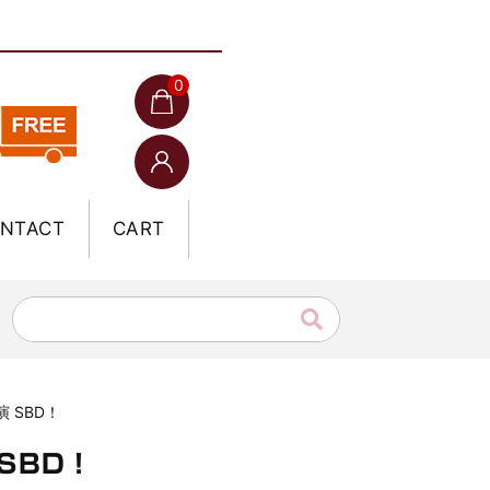
0
NTACT
CART
 SBD！
SBD！