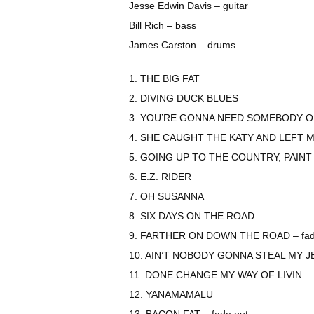
Jesse Edwin Davis – guitar
Bill Rich – bass
James Carston – drums
1. THE BIG FAT
2. DIVING DUCK BLUES
3. YOU’RE GONNA NEED SOMEBODY 
4. SHE CAUGHT THE KATY AND LEFT M
5. GOING UP TO THE COUNTRY, PAIN
6. E.Z. RIDER
7. OH SUSANNA
8. SIX DAYS ON THE ROAD
9. FARTHER ON DOWN THE ROAD – fad
10. AIN’T NOBODY GONNA STEAL MY J
11. DONE CHANGE MY WAY OF LIVIN
12. YANAMAMALU
13. BACON FAT – fade out