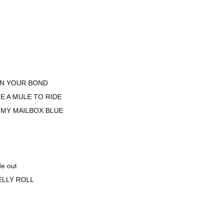
ON YOUR BOND
E A MULE TO RIDE
T MY MAILBOX BLUE
e out
ELLY ROLL