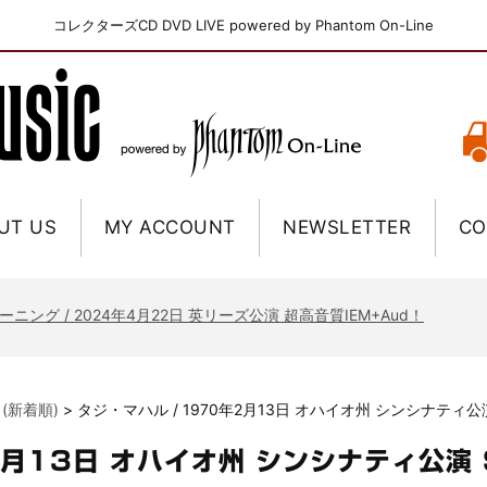
コレクターズCD DVD LIVE powered by Phantom On-Line
UT US
MY ACCOUNT
NEWSLETTER
CO
ニー / 1979年5月8+9日 コロラド州 2公演 SBD 完全収録！
FB / 2024年7月28日 フジロック’24公演 超高音質AI-SBD！
ーニング / 2024年4月22日 英リーズ公演 超高音質IEM+Aud！
ー・ジョエル / 2024年3月24日 100Aniv. 米M.S.G公演 完全収録！
/ 2024年6月3日 カーディフ公演 IEM/AUD 完全収録！
 (新着順)
>
タジ・マハル / 1970年2月13日 オハイオ州 シンシナティ公演
ーピオンズ / 2024年6月15日 リスボン公演 FHD 完全収録！
スキン / 2024年6月9日 ドイツ ROCK AM RING 公演 FHD 完全収録！
2月13日 オハイオ州 シンシナティ公演 
・ギャラガー / 2024年6月1日 英国シェフィールド公演 完全収録！