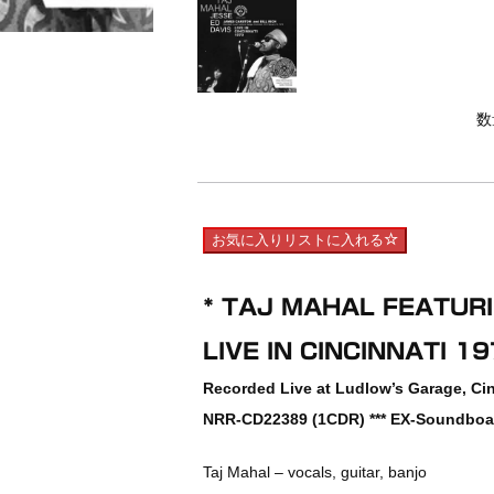
数
お気に入りリストに入れる
* TAJ MAHAL FEATURI
LIVE IN CINCINNATI 1
Recorded Live at Ludlow’s Garage, Cin
NRR-CD22389 (1CDR) *** EX-Soundboard
Taj Mahal – vocals, guitar, banjo