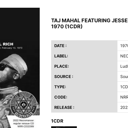
ス / 2023年8月4日 ドイツ W.O.A. 公演 FHD 完全収録！
イア・ヒープ / 2023年8月3日 ドイツ W.O.A. 公演 FHD 完全収録！
TAJ MAHAL FEATURING JESSE E
ニー / 1979年5月8+9日 コロラド州 2公演 SBD 完全収録！
1970 (1CDR)
FB / 2024年7月28日 フジロック’24公演 超高音質AI-SBD！
ーニング / 2024年4月22日 英リーズ公演 超高音質IEM+Aud！
ー・ジョエル / 2024年3月24日 100Aniv. 米M.S.G公演 完全収録！
DATE :
197
LABEL:
NE
/ 2024年6月3日 カーディフ公演 IEM/AUD 完全収録！
ーピオンズ / 2024年6月15日 リスボン公演 FHD 完全収録！
PLACE:
Lud
スキン / 2024年6月9日 ドイツ ROCK AM RING 公演 FHD 完全収録！
SOURCE :
Sou
・ギャラガー / 2024年6月1日 英国シェフィールド公演 完全収録！
TYPE:
1CD
ス / 2023年8月4日 ドイツ W.O.A. 公演 FHD 完全収録！
イア・ヒープ / 2023年8月3日 ドイツ W.O.A. 公演 FHD 完全収録！
CODE:
NRR
ニー / 1979年5月8+9日 コロラド州 2公演 SBD 完全収録！
RELEASE :
202
1CDR