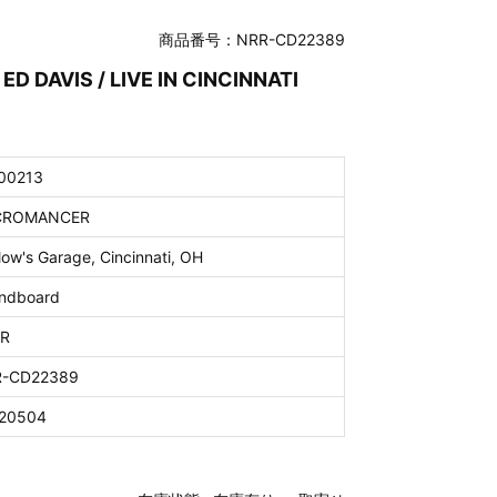
商品番号：NRR-CD22389
D DAVIS / LIVE IN CINCINNATI
00213
CROMANCER
low's Garage, Cincinnati, OH
ndboard
R
-CD22389
20504