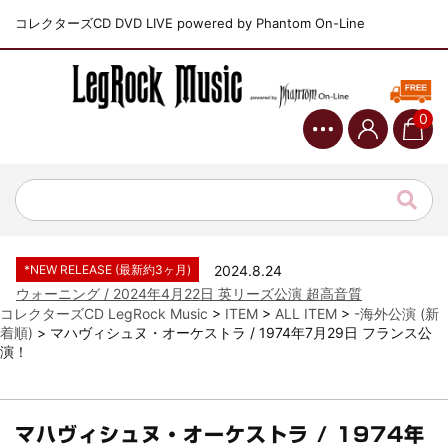
コレクターズCD DVD LIVE powered by Phantom On-Line
0
*NEW RELEASE (最新約3ヶ月)
2024.6.9
ジャーニー / 1979年5月8+9日 コロラド州 2公演 SBD 完全収録！
*NEW RELEASE (最新約3ヶ月)
2024.11.9
NGHFB / 2024年7月28日 フジロック’24公演 超高音質AI-SBD！
*NEW RELEASE (最新約3ヶ月)
2024.8.24
ウォーニング / 2024年4月22日 英リーズ公演 超高音質
IEM+Aud！
コレクターズCD LegRock Music
>
ITEM
>
ALL ITEM
>
-海外公演 (新
着順)
>
マハヴィシュヌ・オーケストラ / 1974年7月29日 フランス公
*NEW RELEASE (最新約3ヶ月)
2024.6.24
演！
ビリー・ジョエル / 2024年3月24日 100Aniv. 米M.S.G公演 完全
収録！
*NEW RELEASE (最新約3ヶ月)
2024.6.24
リアム・ギャラガー / 2024年6月3日 カーディフ公演 IEM/AUD 完
マハヴィシュヌ・オーケストラ / 1974年