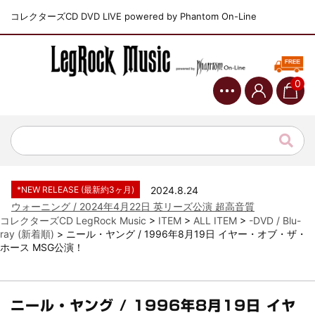
コレクターズCD DVD LIVE powered by Phantom On-Line
0
*NEW RELEASE (最新約3ヶ月)
2024.6.9
ジャーニー / 1979年5月8+9日 コロラド州 2公演 SBD 完全収録！
*NEW RELEASE (最新約3ヶ月)
2024.11.9
NGHFB / 2024年7月28日 フジロック’24公演 超高音質AI-SBD！
*NEW RELEASE (最新約3ヶ月)
2024.8.24
ウォーニング / 2024年4月22日 英リーズ公演 超高音質
IEM+Aud！
*NEW RELEASE (最新約3ヶ月)
2024.6.24
コレクターズCD LegRock Music
>
ITEM
>
ALL ITEM
>
-DVD / Blu-
ビリー・ジョエル / 2024年3月24日 100Aniv. 米M.S.G公演 完全
ray (新着順)
>
ニール・ヤング / 1996年8月19日 イヤー・オブ・ザ・
収録！
ホース MSG公演！
*NEW RELEASE (最新約3ヶ月)
2024.6.24
リアム・ギャラガー / 2024年6月3日 カーディフ公演 IEM/AUD 完
全収録！
*NEW RELEASE (最新約3ヶ月)
2024.6.24
ニール・ヤング / 1996年8月19日 イヤ