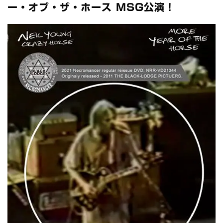
スコーピオンズ / 2024年6月15日 リスボン公演 FHD 完全収録！
ー・オブ・ザ・ホース MSG公演！
*NEW RELEASE (最新約3ヶ月)
2024.6.20
マネスキン / 2024年6月9日 ドイツ ROCK AM RING 公演 FHD 完
全収録！
*NEW RELEASE (最新約3ヶ月)
2024.6.9
リアム・ギャラガー / 2024年6月1日 英国シェフィールド公演 完
全収録！
*NEW RELEASE (最新約3ヶ月)
2024.6.9
メガデス / 2023年8月4日 ドイツ W.O.A. 公演 FHD 完全収録！
*NEW RELEASE (最新約3ヶ月)
2024.6.9
ユーライア・ヒープ / 2023年8月3日 ドイツ W.O.A. 公演 FHD 完
全収録！
*NEW RELEASE (最新約3ヶ月)
2024.6.9
ジャーニー / 1979年5月8+9日 コロラド州 2公演 SBD 完全収録！
*NEW RELEASE (最新約3ヶ月)
2024.11.9
NGHFB / 2024年7月28日 フジロック’24公演 超高音質AI-SBD！
*NEW RELEASE (最新約3ヶ月)
2024.8.24
ウォーニング / 2024年4月22日 英リーズ公演 超高音質
IEM+Aud！
*NEW RELEASE (最新約3ヶ月)