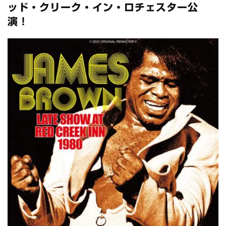
全収録！
ッド・クリーク・イン・ロチェスター公
*NEW RELEASE (最新約3ヶ月)
2024.6.24
演！
スコーピオンズ / 2024年6月15日 リスボン公演 FHD 完全収録！
*NEW RELEASE (最新約3ヶ月)
2024.6.20
マネスキン / 2024年6月9日 ドイツ ROCK AM RING 公演 FHD 完
全収録！
*NEW RELEASE (最新約3ヶ月)
2024.6.9
リアム・ギャラガー / 2024年6月1日 英国シェフィールド公演 完
全収録！
*NEW RELEASE (最新約3ヶ月)
2024.6.9
メガデス / 2023年8月4日 ドイツ W.O.A. 公演 FHD 完全収録！
*NEW RELEASE (最新約3ヶ月)
2024.6.9
ユーライア・ヒープ / 2023年8月3日 ドイツ W.O.A. 公演 FHD 完
全収録！
*NEW RELEASE (最新約3ヶ月)
2024.6.9
ジャーニー / 1979年5月8+9日 コロラド州 2公演 SBD 完全収録！
*NEW RELEASE (最新約3ヶ月)
2024.11.9
NGHFB / 2024年7月28日 フジロック’24公演 超高音質AI-SBD！
*NEW RELEASE (最新約3ヶ月)
2024.8.24