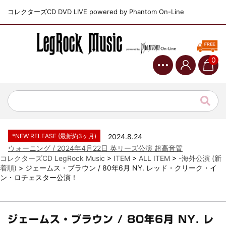
コレクターズCD DVD LIVE powered by Phantom On-Line
0
*NEW RELEASE (最新約3ヶ月)
2024.6.9
ジャーニー / 1979年5月8+9日 コロラド州 2公演 SBD 完全収録！
*NEW RELEASE (最新約3ヶ月)
2024.11.9
NGHFB / 2024年7月28日 フジロック’24公演 超高音質AI-SBD！
*NEW RELEASE (最新約3ヶ月)
2024.8.24
ウォーニング / 2024年4月22日 英リーズ公演 超高音質
IEM+Aud！
コレクターズCD LegRock Music
>
ITEM
>
ALL ITEM
>
-海外公演 (新
着順)
>
ジェームス・ブラウン / 80年6月 NY. レッド・クリーク・イ
*NEW RELEASE (最新約3ヶ月)
2024.6.24
ン・ロチェスター公演！
ビリー・ジョエル / 2024年3月24日 100Aniv. 米M.S.G公演 完全
収録！
*NEW RELEASE (最新約3ヶ月)
2024.6.24
リアム・ギャラガー / 2024年6月3日 カーディフ公演 IEM/AUD 完
ジェームス・ブラウン / 80年6月 NY. レ