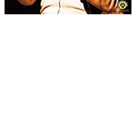
ウォーニング / 2024年4月22日 英リーズ公演 超高音質
IEM+Aud！
*NEW RELEASE (最新約3ヶ月)
2024.6.24
ビリー・ジョエル / 2024年3月24日 100Aniv. 米M.S.G公演 完全
収録！
*NEW RELEASE (最新約3ヶ月)
2024.6.24
リアム・ギャラガー / 2024年6月3日 カーディフ公演 IEM/AUD 完
全収録！
*NEW RELEASE (最新約3ヶ月)
2024.6.24
スコーピオンズ / 2024年6月15日 リスボン公演 FHD 完全収録！
*NEW RELEASE (最新約3ヶ月)
2024.6.20
マネスキン / 2024年6月9日 ドイツ ROCK AM RING 公演 FHD 完
全収録！
*NEW RELEASE (最新約3ヶ月)
2024.6.9
リアム・ギャラガー / 2024年6月1日 英国シェフィールド公演 完
全収録！
*NEW RELEASE (最新約3ヶ月)
2024.6.9
メガデス / 2023年8月4日 ドイツ W.O.A. 公演 FHD 完全収録！
*NEW RELEASE (最新約3ヶ月)
2024.6.9
ユーライア・ヒープ / 2023年8月3日 ドイツ W.O.A. 公演 FHD 完