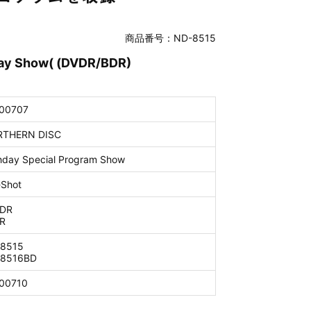
商品番号：ND-8515
thday Show( (DVDR/BDR)
00707
THERN DISC
thday Special Program Show
-Shot
DR
R
8515
8516BD
00710