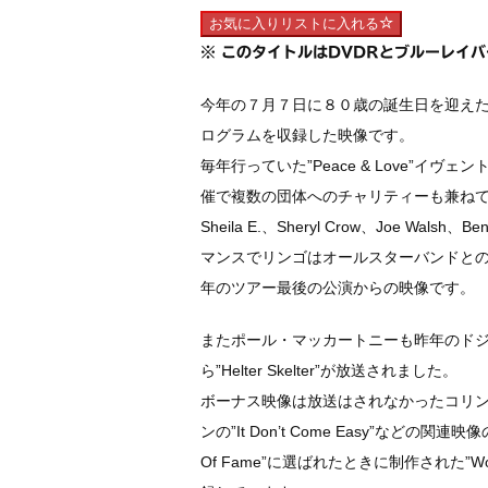
お気に入りリストに入れる
※ このタイトルはDVDRとブルーレイ
今年の７月７日に８０歳の誕生日を迎え
ログラムを収録した映像です。
毎年行っていた”Peace & Love”イ
催で複数の団体へのチャリティーも兼ね
Sheila E.、Sheryl Crow、Joe Walsh
マンスで
リンゴはオールスターバンドとの映像で”With
年のツアー最後の公演からの映像です。
またポール・マッカートニーも昨年のド
ら”Helter Skelter”が放送されました。
ボーナス映像は放送はされなかったコリン・ヘ
ンの”It Don’t Come Easy”などの関連映
Of Fame”に選ばれたときに制作された”World’s G