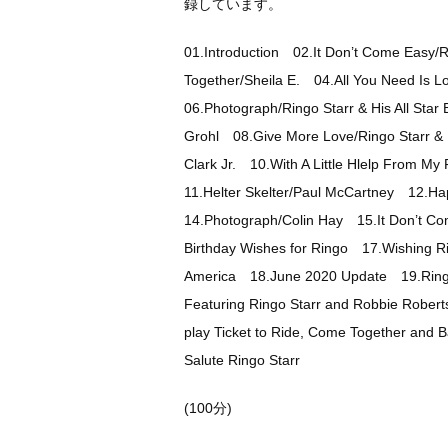
録しています。
01.Introduction 02.It Don’t Come Easy/
Together/Sheila E. 04.All You Need Is
06.Photograph/Ringo Starr & His All St
Grohl
08.Give More Love/Ringo Starr &
Clark Jr.
10.With A Little Hlelp From My
11.Helter Skelter/Paul McCartney 12.H
14.Photograph/Colin Hay 15.It Don’t 
Birthday Wishes for Ringo 17.Wishing Ri
America
18.June 2020 Update 19.Ring
Featuring Ringo Starr and Robbie Robe
play Ticket to Ride, Come Together and
Salute Ringo Starr
(100分)