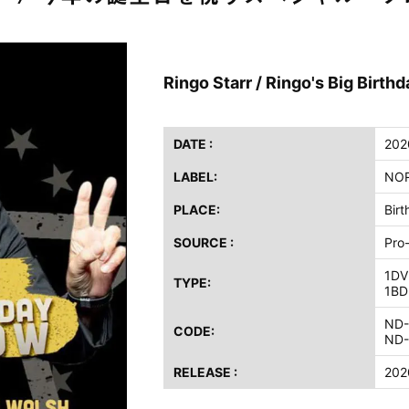
ス / 2023年8月4日 ドイツ W.O.A. 公演 FHD 完全収録！
イア・ヒープ / 2023年8月3日 ドイツ W.O.A. 公演 FHD 完全収録！
ニー / 1979年5月8+9日 コロラド州 2公演 SBD 完全収録！
Ringo Starr / Ringo's Big Bir
FB / 2024年7月28日 フジロック’24公演 超高音質AI-SBD！
ーニング / 2024年4月22日 英リーズ公演 超高音質IEM+Aud！
DATE :
202
ー・ジョエル / 2024年3月24日 100Aniv. 米M.S.G公演 完全収録！
LABEL:
NOR
/ 2024年6月3日 カーディフ公演 IEM/AUD 完全収録！
PLACE:
Bir
ーピオンズ / 2024年6月15日 リスボン公演 FHD 完全収録！
スキン / 2024年6月9日 ドイツ ROCK AM RING 公演 FHD 完全収録！
SOURCE :
Pro
・ギャラガー / 2024年6月1日 英国シェフィールド公演 完全収録！
1DV
TYPE:
ス / 2023年8月4日 ドイツ W.O.A. 公演 FHD 完全収録！
1BD
イア・ヒープ / 2023年8月3日 ドイツ W.O.A. 公演 FHD 完全収録！
ND-
CODE:
ニー / 1979年5月8+9日 コロラド州 2公演 SBD 完全収録！
ND-
RELEASE :
202