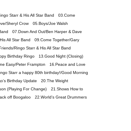
Ringo Starr & His All Star Band 03.Come
 Love/Sheryl Crow
05.Boys/Joe Walsh
ar Band 07.Down And Out/Ben Harper & Dave
 His All Star Band 09.Come Together/Gary
 Friends/Ringo Starr & His All Star Band
appy Birthday Ringo
13.Good Night (Closing)
Come Easy/Peter Frampton
16.Peace and Love
ngo Starr a happy 80th birthday!/Good Morning
o’s Birthday Update 20.The Weight
rtson (Playing For Change)
21.Shows How to
 Back off Boogaloo 22.World’s Great Drummers