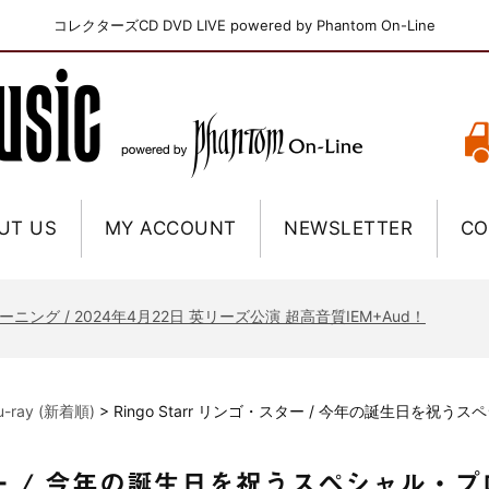
コレクターズCD DVD LIVE powered by Phantom On-Line
UT US
MY ACCOUNT
NEWSLETTER
CO
ニー / 1979年5月8+9日 コロラド州 2公演 SBD 完全収録！
FB / 2024年7月28日 フジロック’24公演 超高音質AI-SBD！
ーニング / 2024年4月22日 英リーズ公演 超高音質IEM+Aud！
ー・ジョエル / 2024年3月24日 100Aniv. 米M.S.G公演 完全収録！
/ 2024年6月3日 カーディフ公演 IEM/AUD 完全収録！
lu-ray (新着順)
>
Ringo Starr リンゴ・スター / 今年の誕生日を祝
ーピオンズ / 2024年6月15日 リスボン公演 FHD 完全収録！
スキン / 2024年6月9日 ドイツ ROCK AM RING 公演 FHD 完全収録！
・スター / 今年の誕生日を祝うスペシャル
・ギャラガー / 2024年6月1日 英国シェフィールド公演 完全収録！