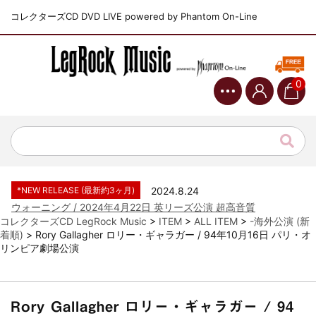
コレクターズCD DVD LIVE powered by Phantom On-Line
0
*NEW RELEASE (最新約3ヶ月)
2024.6.9
ジャーニー / 1979年5月8+9日 コロラド州 2公演 SBD 完全収録！
*NEW RELEASE (最新約3ヶ月)
2024.11.9
NGHFB / 2024年7月28日 フジロック’24公演 超高音質AI-SBD！
*NEW RELEASE (最新約3ヶ月)
2024.8.24
ウォーニング / 2024年4月22日 英リーズ公演 超高音質
IEM+Aud！
コレクターズCD LegRock Music
>
ITEM
>
ALL ITEM
>
-海外公演 (新
着順)
>
Rory Gallagher ロリー・ギャラガー / 94年10月16日 パリ・オ
*NEW RELEASE (最新約3ヶ月)
2024.6.24
リンピア劇場公演
ビリー・ジョエル / 2024年3月24日 100Aniv. 米M.S.G公演 完全
収録！
*NEW RELEASE (最新約3ヶ月)
2024.6.24
リアム・ギャラガー / 2024年6月3日 カーディフ公演 IEM/AUD 完
Rory Gallagher ロリー・ギャラガー / 94