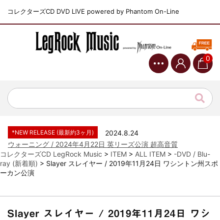
コレクターズCD DVD LIVE powered by Phantom On-Line
0
*NEW RELEASE (最新約3ヶ月)
2024.6.9
ジャーニー / 1979年5月8+9日 コロラド州 2公演 SBD 完全収録！
*NEW RELEASE (最新約3ヶ月)
2024.11.9
NGHFB / 2024年7月28日 フジロック’24公演 超高音質AI-SBD！
*NEW RELEASE (最新約3ヶ月)
2024.8.24
ウォーニング / 2024年4月22日 英リーズ公演 超高音質
IEM+Aud！
コレクターズCD LegRock Music
>
ITEM
>
ALL ITEM
>
-DVD / Blu-
ray (新着順)
>
Slayer スレイヤー / 2019年11月24日 ワシントン州スポ
*NEW RELEASE (最新約3ヶ月)
2024.6.24
ーカン公演
ビリー・ジョエル / 2024年3月24日 100Aniv. 米M.S.G公演 完全
収録！
*NEW RELEASE (最新約3ヶ月)
2024.6.24
リアム・ギャラガー / 2024年6月3日 カーディフ公演 IEM/AUD 完
Slayer スレイヤー / 2019年11月24日 ワシ