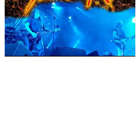
ウォーニング / 2024年4月22日 英リーズ公演 超高音質
IEM+Aud！
*NEW RELEASE (最新約3ヶ月)
2024.6.24
ビリー・ジョエル / 2024年3月24日 100Aniv. 米M.S.G公演 完全
収録！
*NEW RELEASE (最新約3ヶ月)
2024.6.24
リアム・ギャラガー / 2024年6月3日 カーディフ公演 IEM/AUD 完
全収録！
*NEW RELEASE (最新約3ヶ月)
2024.6.24
スコーピオンズ / 2024年6月15日 リスボン公演 FHD 完全収録！
*NEW RELEASE (最新約3ヶ月)
2024.6.20
マネスキン / 2024年6月9日 ドイツ ROCK AM RING 公演 FHD 完
全収録！
*NEW RELEASE (最新約3ヶ月)
2024.6.9
リアム・ギャラガー / 2024年6月1日 英国シェフィールド公演 完
全収録！
*NEW RELEASE (最新約3ヶ月)
2024.6.9
メガデス / 2023年8月4日 ドイツ W.O.A. 公演 FHD 完全収録！
*NEW RELEASE (最新約3ヶ月)
2024.6.9
ユーライア・ヒープ / 2023年8月3日 ドイツ W.O.A. 公演 FHD 完