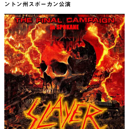
全収録！
ントン州スポーカン公演
*NEW RELEASE (最新約3ヶ月)
2024.6.24
スコーピオンズ / 2024年6月15日 リスボン公演 FHD 完全収録！
*NEW RELEASE (最新約3ヶ月)
2024.6.20
マネスキン / 2024年6月9日 ドイツ ROCK AM RING 公演 FHD 完
全収録！
*NEW RELEASE (最新約3ヶ月)
2024.6.9
リアム・ギャラガー / 2024年6月1日 英国シェフィールド公演 完
全収録！
*NEW RELEASE (最新約3ヶ月)
2024.6.9
メガデス / 2023年8月4日 ドイツ W.O.A. 公演 FHD 完全収録！
*NEW RELEASE (最新約3ヶ月)
2024.6.9
ユーライア・ヒープ / 2023年8月3日 ドイツ W.O.A. 公演 FHD 完
全収録！
*NEW RELEASE (最新約3ヶ月)
2024.6.9
ジャーニー / 1979年5月8+9日 コロラド州 2公演 SBD 完全収録！
*NEW RELEASE (最新約3ヶ月)
2024.11.9
NGHFB / 2024年7月28日 フジロック’24公演 超高音質AI-SBD！
*NEW RELEASE (最新約3ヶ月)
2024.8.24