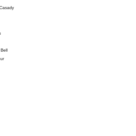
 Casady
s
Bell
our