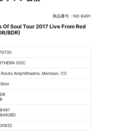
商品番号：ND-8491
 Of Soul Tour 2017 Live From Red
VDR/BDR)
70730
THERN DISC
 Rocks Amphitheatre, Morrison, CO
-Shot
DR
R
8491
8492BD
00622