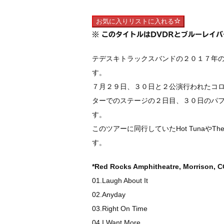
お気に入りリストに入れる
※ このタイトルはDVDRとブルーレイ
テデスキトラックスバンドの２０１７年のツアー”Wh
す。
７月２９日、３０日と２公演行われたコ
ターでのステージの２日目、３０日のパ
す。
このツアーに同行していたHot TunaやThe
す。
*Red Rocks Amphitheatre, Morrison, C
01.Laugh About It
02.Anyday
03.Right On Time
04.I Want More