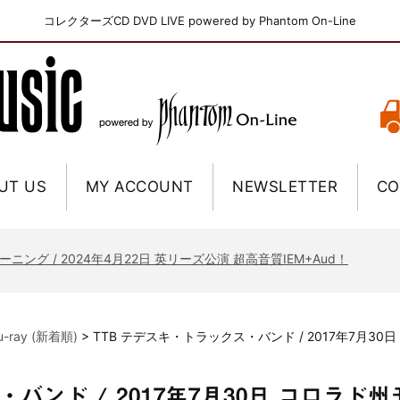
コレクターズCD DVD LIVE powered by Phantom On-Line
UT US
MY ACCOUNT
NEWSLETTER
CO
ニー / 1979年5月8+9日 コロラド州 2公演 SBD 完全収録！
FB / 2024年7月28日 フジロック’24公演 超高音質AI-SBD！
ーニング / 2024年4月22日 英リーズ公演 超高音質IEM+Aud！
ー・ジョエル / 2024年3月24日 100Aniv. 米M.S.G公演 完全収録！
/ 2024年6月3日 カーディフ公演 IEM/AUD 完全収録！
lu-ray (新着順)
>
TTB テデスキ・トラックス・バンド / 2017年7月30
ーピオンズ / 2024年6月15日 リスボン公演 FHD 完全収録！
スキン / 2024年6月9日 ドイツ ROCK AM RING 公演 FHD 完全収録！
・バンド / 2017年7月30日 コロラド
・ギャラガー / 2024年6月1日 英国シェフィールド公演 完全収録！