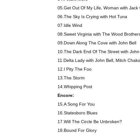
05.Get Out Of My Life, Woman with Jack
06.The Sky Is Crying with Hot Tuna
07.Idle Wind
08.Sweet Virginia with The Wood Brother
09.Down Along The Cove with John Bell
10.The Dark End Of The Street with John 
11.Delta Lady with John Bell, Mitch Chak
12.I Pity The Foo
13.The Storm
14.Whipping Post
Encore:
15.A Song For You
16.Statesboro Blues
17.Will The Circle Be Unbroken?
18.Bound For Glory