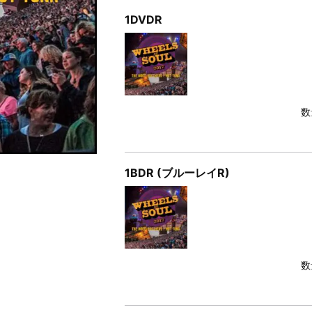
1DVDR
数
1BDR (ブルーレイR)
数