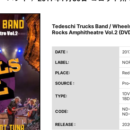
ス / 2023年8月4日 ドイツ W.O.A. 公演 FHD 完全収録！
イア・ヒープ / 2023年8月3日 ドイツ W.O.A. 公演 FHD 完全収録！
ニー / 1979年5月8+9日 コロラド州 2公演 SBD 完全収録！
Tedeschi Trucks Band / Wheels
FB / 2024年7月28日 フジロック’24公演 超高音質AI-SBD！
Rocks Amphitheatre Vol.2 (D
ーニング / 2024年4月22日 英リーズ公演 超高音質IEM+Aud！
ー・ジョエル / 2024年3月24日 100Aniv. 米M.S.G公演 完全収録！
DATE :
201
/ 2024年6月3日 カーディフ公演 IEM/AUD 完全収録！
LABEL:
NOR
ーピオンズ / 2024年6月15日 リスボン公演 FHD 完全収録！
PLACE:
Red
スキン / 2024年6月9日 ドイツ ROCK AM RING 公演 FHD 完全収録！
・ギャラガー / 2024年6月1日 英国シェフィールド公演 完全収録！
SOURCE :
Pro
ス / 2023年8月4日 ドイツ W.O.A. 公演 FHD 完全収録！
1DV
TYPE:
イア・ヒープ / 2023年8月3日 ドイツ W.O.A. 公演 FHD 完全収録！
1BD
ニー / 1979年5月8+9日 コロラド州 2公演 SBD 完全収録！
ND-
CODE:
ND-
RELEASE :
202