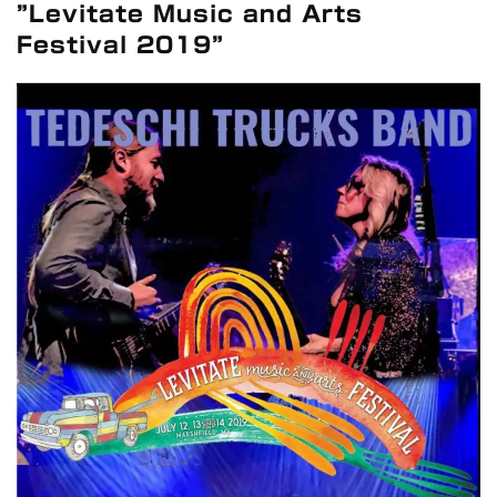
全収録！
”Levitate Music and Arts
*NEW RELEASE (最新約3ヶ月)
2024.6.24
Festival 2019”
スコーピオンズ / 2024年6月15日 リスボン公演 FHD 完全収録！
*NEW RELEASE (最新約3ヶ月)
2024.6.20
マネスキン / 2024年6月9日 ドイツ ROCK AM RING 公演 FHD 完
全収録！
*NEW RELEASE (最新約3ヶ月)
2024.6.9
リアム・ギャラガー / 2024年6月1日 英国シェフィールド公演 完
全収録！
*NEW RELEASE (最新約3ヶ月)
2024.6.9
メガデス / 2023年8月4日 ドイツ W.O.A. 公演 FHD 完全収録！
*NEW RELEASE (最新約3ヶ月)
2024.6.9
ユーライア・ヒープ / 2023年8月3日 ドイツ W.O.A. 公演 FHD 完
全収録！
*NEW RELEASE (最新約3ヶ月)
2024.6.9
ジャーニー / 1979年5月8+9日 コロラド州 2公演 SBD 完全収録！
*NEW RELEASE (最新約3ヶ月)
2024.11.9
NGHFB / 2024年7月28日 フジロック’24公演 超高音質AI-SBD！
*NEW RELEASE (最新約3ヶ月)
2024.8.24