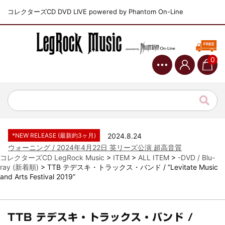
コレクターズCD DVD LIVE powered by Phantom On-Line
0
*NEW RELEASE (最新約3ヶ月)
2024.6.9
ジャーニー / 1979年5月8+9日 コロラド州 2公演 SBD 完全収録！
*NEW RELEASE (最新約3ヶ月)
2024.11.9
NGHFB / 2024年7月28日 フジロック’24公演 超高音質AI-SBD！
*NEW RELEASE (最新約3ヶ月)
2024.8.24
ウォーニング / 2024年4月22日 英リーズ公演 超高音質
IEM+Aud！
コレクターズCD LegRock Music
>
ITEM
>
ALL ITEM
>
-DVD / Blu-
ray (新着順)
>
TTB テデスキ・トラックス・バンド / ”Levitate Music
*NEW RELEASE (最新約3ヶ月)
2024.6.24
and Arts Festival 2019”
ビリー・ジョエル / 2024年3月24日 100Aniv. 米M.S.G公演 完全
収録！
*NEW RELEASE (最新約3ヶ月)
2024.6.24
リアム・ギャラガー / 2024年6月3日 カーディフ公演 IEM/AUD 完
TTB テデスキ・トラックス・バンド /