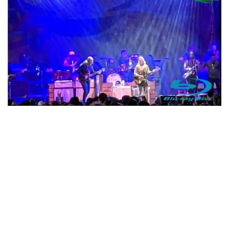
ウォーニング / 2024年4月22日 英リーズ公演 超高音質
IEM+Aud！
*NEW RELEASE (最新約3ヶ月)
2024.6.24
ビリー・ジョエル / 2024年3月24日 100Aniv. 米M.S.G公演 完全
収録！
*NEW RELEASE (最新約3ヶ月)
2024.6.24
リアム・ギャラガー / 2024年6月3日 カーディフ公演 IEM/AUD 完
全収録！
*NEW RELEASE (最新約3ヶ月)
2024.6.24
スコーピオンズ / 2024年6月15日 リスボン公演 FHD 完全収録！
*NEW RELEASE (最新約3ヶ月)
2024.6.20
マネスキン / 2024年6月9日 ドイツ ROCK AM RING 公演 FHD 完
全収録！
*NEW RELEASE (最新約3ヶ月)
2024.6.9
リアム・ギャラガー / 2024年6月1日 英国シェフィールド公演 完
全収録！
*NEW RELEASE (最新約3ヶ月)
2024.6.9
メガデス / 2023年8月4日 ドイツ W.O.A. 公演 FHD 完全収録！
*NEW RELEASE (最新約3ヶ月)
2024.6.9
ユーライア・ヒープ / 2023年8月3日 ドイツ W.O.A. 公演 FHD 完