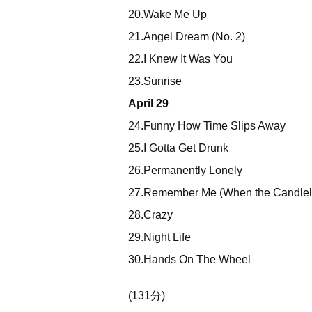
20.Wake Me Up
21.Angel Dream (No. 2)
22.I Knew It Was You
23.Sunrise
April 29
24.Funny How Time Slips Away
25.I Gotta Get Drunk
26.Permanently Lonely
27.Remember Me (When the Candleli
28.Crazy
29.Night Life
30.Hands On The Wheel
(131分)