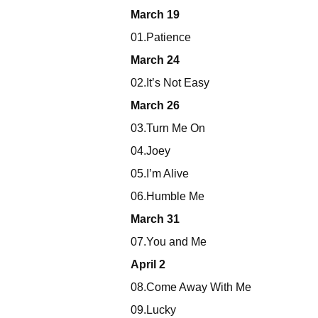
March 19
01.Patience
March 24
02.It’s Not Easy
March 26
03.Turn Me On
04.Joey
05.I’m Alive
06.Humble Me
March 31
07.You and Me
April 2
08.Come Away With Me
09.Lucky