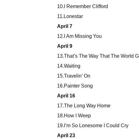
10.I Remember Clifford
11.Lonestar
April 7
12.I Am Missing You
April 9
13.That’s The Way That The World 
14.Waiting
15.Travelin’ On
16.Painter Song
April 16
17.The Long Way Home
18.How I Weep
19.I’m So Lonesome I Could Cry
April 23