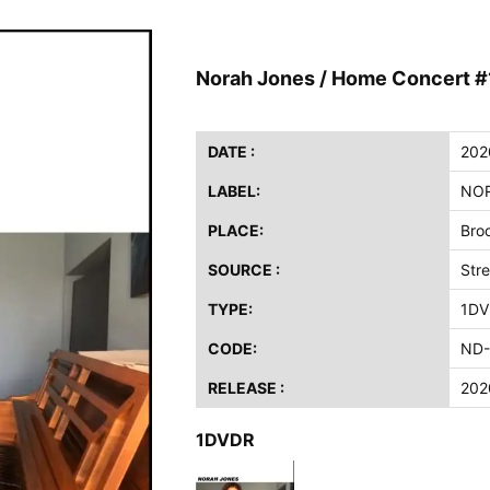
ス / 2023年8月4日 ドイツ W.O.A. 公演 FHD 完全収録！
イア・ヒープ / 2023年8月3日 ドイツ W.O.A. 公演 FHD 完全収録！
Norah Jones / Home Concert #
ニー / 1979年5月8+9日 コロラド州 2公演 SBD 完全収録！
FB / 2024年7月28日 フジロック’24公演 超高音質AI-SBD！
ーニング / 2024年4月22日 英リーズ公演 超高音質IEM+Aud！
DATE :
202
ー・ジョエル / 2024年3月24日 100Aniv. 米M.S.G公演 完全収録！
LABEL:
NOR
/ 2024年6月3日 カーディフ公演 IEM/AUD 完全収録！
PLACE:
Bro
ーピオンズ / 2024年6月15日 リスボン公演 FHD 完全収録！
SOURCE :
Str
スキン / 2024年6月9日 ドイツ ROCK AM RING 公演 FHD 完全収録！
TYPE:
1DV
・ギャラガー / 2024年6月1日 英国シェフィールド公演 完全収録！
ス / 2023年8月4日 ドイツ W.O.A. 公演 FHD 完全収録！
CODE:
ND-
イア・ヒープ / 2023年8月3日 ドイツ W.O.A. 公演 FHD 完全収録！
RELEASE :
202
ニー / 1979年5月8+9日 コロラド州 2公演 SBD 完全収録！
1DVDR