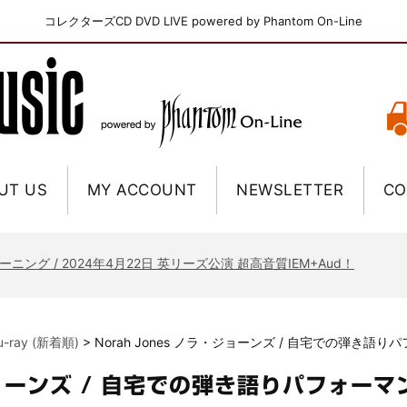
コレクターズCD DVD LIVE powered by Phantom On-Line
UT US
MY ACCOUNT
NEWSLETTER
CO
ニー / 1979年5月8+9日 コロラド州 2公演 SBD 完全収録！
FB / 2024年7月28日 フジロック’24公演 超高音質AI-SBD！
ーニング / 2024年4月22日 英リーズ公演 超高音質IEM+Aud！
ー・ジョエル / 2024年3月24日 100Aniv. 米M.S.G公演 完全収録！
/ 2024年6月3日 カーディフ公演 IEM/AUD 完全収録！
lu-ray (新着順)
>
Norah Jones ノラ・ジョーンズ / 自宅での弾き語
ーピオンズ / 2024年6月15日 リスボン公演 FHD 完全収録！
スキン / 2024年6月9日 ドイツ ROCK AM RING 公演 FHD 完全収録！
・ジョーンズ / 自宅での弾き語りパフォー
・ギャラガー / 2024年6月1日 英国シェフィールド公演 完全収録！