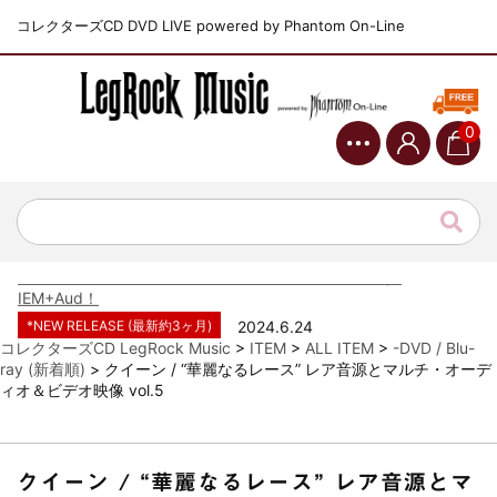
コレクターズCD DVD LIVE powered by Phantom On-Line
0
*NEW RELEASE (最新約3ヶ月)
2024.6.9
ジャーニー / 1979年5月8+9日 コロラド州 2公演 SBD 完全収録！
*NEW RELEASE (最新約3ヶ月)
2024.11.9
NGHFB / 2024年7月28日 フジロック’24公演 超高音質AI-SBD！
*NEW RELEASE (最新約3ヶ月)
2024.8.24
ウォーニング / 2024年4月22日 英リーズ公演 超高音質
IEM+Aud！
*NEW RELEASE (最新約3ヶ月)
2024.6.24
ビリー・ジョエル / 2024年3月24日 100Aniv. 米M.S.G公演 完全
コレクターズCD LegRock Music
>
ITEM
>
ALL ITEM
>
-DVD / Blu-
収録！
ray (新着順)
>
クイーン / “華麗なるレース” レア音源とマルチ・オーデ
ィオ＆ビデオ映像 vol.5
*NEW RELEASE (最新約3ヶ月)
2024.6.24
リアム・ギャラガー / 2024年6月3日 カーディフ公演 IEM/AUD 完
全収録！
*NEW RELEASE (最新約3ヶ月)
2024.6.24
クイーン / “華麗なるレース” レア音源とマ