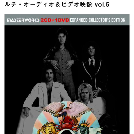
スコーピオンズ / 2024年6月15日 リスボン公演 FHD 完全収録！
ルチ・オーディオ＆ビデオ映像 vol.5
*NEW RELEASE (最新約3ヶ月)
2024.6.20
マネスキン / 2024年6月9日 ドイツ ROCK AM RING 公演 FHD 完
全収録！
*NEW RELEASE (最新約3ヶ月)
2024.6.9
リアム・ギャラガー / 2024年6月1日 英国シェフィールド公演 完
全収録！
*NEW RELEASE (最新約3ヶ月)
2024.6.9
メガデス / 2023年8月4日 ドイツ W.O.A. 公演 FHD 完全収録！
*NEW RELEASE (最新約3ヶ月)
2024.6.9
ユーライア・ヒープ / 2023年8月3日 ドイツ W.O.A. 公演 FHD 完
全収録！
*NEW RELEASE (最新約3ヶ月)
2024.6.9
ジャーニー / 1979年5月8+9日 コロラド州 2公演 SBD 完全収録！
*NEW RELEASE (最新約3ヶ月)
2024.11.9
NGHFB / 2024年7月28日 フジロック’24公演 超高音質AI-SBD！
*NEW RELEASE (最新約3ヶ月)
2024.8.24
ウォーニング / 2024年4月22日 英リーズ公演 超高音質
IEM+Aud！
*NEW RELEASE (最新約3ヶ月)
2024.6.24