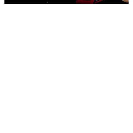
ウォーニング / 2024年4月22日 英リーズ公演 超高音質
IEM+Aud！
*NEW RELEASE (最新約3ヶ月)
2024.6.24
ビリー・ジョエル / 2024年3月24日 100Aniv. 米M.S.G公演 完全
収録！
*NEW RELEASE (最新約3ヶ月)
2024.6.24
リアム・ギャラガー / 2024年6月3日 カーディフ公演 IEM/AUD 完
全収録！
*NEW RELEASE (最新約3ヶ月)
2024.6.24
スコーピオンズ / 2024年6月15日 リスボン公演 FHD 完全収録！
*NEW RELEASE (最新約3ヶ月)
2024.6.20
マネスキン / 2024年6月9日 ドイツ ROCK AM RING 公演 FHD 完
全収録！
*NEW RELEASE (最新約3ヶ月)
2024.6.9
リアム・ギャラガー / 2024年6月1日 英国シェフィールド公演 完
全収録！
*NEW RELEASE (最新約3ヶ月)
2024.6.9
メガデス / 2023年8月4日 ドイツ W.O.A. 公演 FHD 完全収録！
*NEW RELEASE (最新約3ヶ月)
2024.6.9
ユーライア・ヒープ / 2023年8月3日 ドイツ W.O.A. 公演 FHD 完