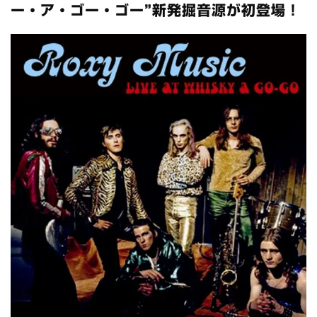
全収録！
ー・ア・ゴー・ゴー”新発掘音源が初登場！
*NEW RELEASE (最新約3ヶ月)
2024.6.24
スコーピオンズ / 2024年6月15日 リスボン公演 FHD 完全収録！
*NEW RELEASE (最新約3ヶ月)
2024.6.20
マネスキン / 2024年6月9日 ドイツ ROCK AM RING 公演 FHD 完
全収録！
*NEW RELEASE (最新約3ヶ月)
2024.6.9
リアム・ギャラガー / 2024年6月1日 英国シェフィールド公演 完
全収録！
*NEW RELEASE (最新約3ヶ月)
2024.6.9
メガデス / 2023年8月4日 ドイツ W.O.A. 公演 FHD 完全収録！
*NEW RELEASE (最新約3ヶ月)
2024.6.9
ユーライア・ヒープ / 2023年8月3日 ドイツ W.O.A. 公演 FHD 完
全収録！
*NEW RELEASE (最新約3ヶ月)
2024.6.9
ジャーニー / 1979年5月8+9日 コロラド州 2公演 SBD 完全収録！
*NEW RELEASE (最新約3ヶ月)
2024.11.9
NGHFB / 2024年7月28日 フジロック’24公演 超高音質AI-SBD！
*NEW RELEASE (最新約3ヶ月)
2024.8.24