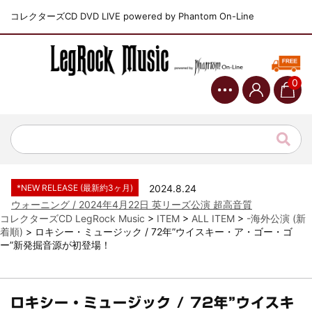
コレクターズCD DVD LIVE powered by Phantom On-Line
0
*NEW RELEASE (最新約3ヶ月)
2024.6.9
ジャーニー / 1979年5月8+9日 コロラド州 2公演 SBD 完全収録！
*NEW RELEASE (最新約3ヶ月)
2024.11.9
NGHFB / 2024年7月28日 フジロック’24公演 超高音質AI-SBD！
*NEW RELEASE (最新約3ヶ月)
2024.8.24
ウォーニング / 2024年4月22日 英リーズ公演 超高音質
IEM+Aud！
コレクターズCD LegRock Music
>
ITEM
>
ALL ITEM
>
-海外公演 (新
着順)
>
ロキシー・ミュージック / 72年”ウイスキー・ア・ゴー・ゴ
*NEW RELEASE (最新約3ヶ月)
2024.6.24
ー”新発掘音源が初登場！
ビリー・ジョエル / 2024年3月24日 100Aniv. 米M.S.G公演 完全
収録！
*NEW RELEASE (最新約3ヶ月)
2024.6.24
リアム・ギャラガー / 2024年6月3日 カーディフ公演 IEM/AUD 完
ロキシー・ミュージック / 72年”ウイスキ