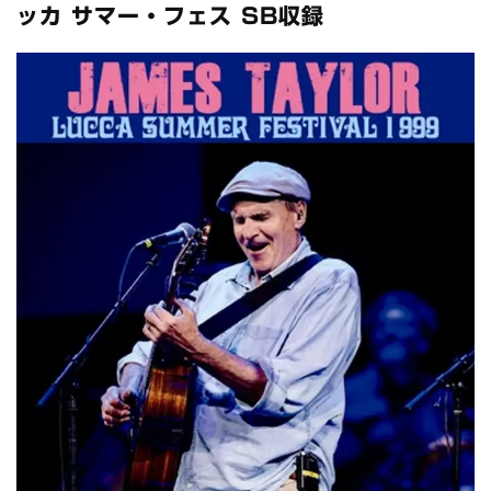
全収録！
ッカ サマー・フェス SB収録
*NEW RELEASE (最新約3ヶ月)
2024.6.24
スコーピオンズ / 2024年6月15日 リスボン公演 FHD 完全収録！
*NEW RELEASE (最新約3ヶ月)
2024.6.20
マネスキン / 2024年6月9日 ドイツ ROCK AM RING 公演 FHD 完
全収録！
*NEW RELEASE (最新約3ヶ月)
2024.6.9
リアム・ギャラガー / 2024年6月1日 英国シェフィールド公演 完
全収録！
*NEW RELEASE (最新約3ヶ月)
2024.6.9
メガデス / 2023年8月4日 ドイツ W.O.A. 公演 FHD 完全収録！
*NEW RELEASE (最新約3ヶ月)
2024.6.9
ユーライア・ヒープ / 2023年8月3日 ドイツ W.O.A. 公演 FHD 完
全収録！
*NEW RELEASE (最新約3ヶ月)
2024.6.9
ジャーニー / 1979年5月8+9日 コロラド州 2公演 SBD 完全収録！
*NEW RELEASE (最新約3ヶ月)
2024.11.9
NGHFB / 2024年7月28日 フジロック’24公演 超高音質AI-SBD！
*NEW RELEASE (最新約3ヶ月)
2024.8.24