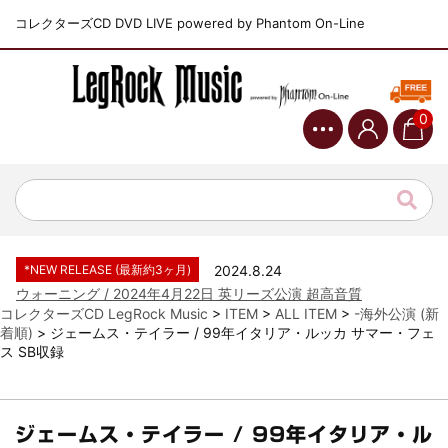
コレクターズCD DVD LIVE powered by Phantom On-Line
0
*NEW RELEASE (最新約3ヶ月)
2024.6.9
ジャーニー / 1979年5月8+9日 コロラド州 2公演 SBD 完全収録！
*NEW RELEASE (最新約3ヶ月)
2024.11.9
NGHFB / 2024年7月28日 フジロック’24公演 超高音質AI-SBD！
*NEW RELEASE (最新約3ヶ月)
2024.8.24
ウォーニング / 2024年4月22日 英リーズ公演 超高音質
IEM+Aud！
コレクターズCD LegRock Music
>
ITEM
>
ALL ITEM
>
-海外公演 (新
着順)
>
ジェームス・テイラー / 99年イタリア・ルッカ サマー・フェ
*NEW RELEASE (最新約3ヶ月)
2024.6.24
ス SB収録
ビリー・ジョエル / 2024年3月24日 100Aniv. 米M.S.G公演 完全
収録！
*NEW RELEASE (最新約3ヶ月)
2024.6.24
リアム・ギャラガー / 2024年6月3日 カーディフ公演 IEM/AUD 完
ジェームス・テイラー / 99年イタリア・ル