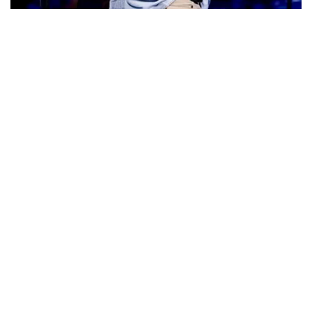
ウォーニング / 2024年4月22日 英リーズ公演 超高音質
IEM+Aud！
*NEW RELEASE (最新約3ヶ月)
2024.6.24
ビリー・ジョエル / 2024年3月24日 100Aniv. 米M.S.G公演 完全
収録！
*NEW RELEASE (最新約3ヶ月)
2024.6.24
リアム・ギャラガー / 2024年6月3日 カーディフ公演 IEM/AUD 完
全収録！
*NEW RELEASE (最新約3ヶ月)
2024.6.24
スコーピオンズ / 2024年6月15日 リスボン公演 FHD 完全収録！
*NEW RELEASE (最新約3ヶ月)
2024.6.20
マネスキン / 2024年6月9日 ドイツ ROCK AM RING 公演 FHD 完
全収録！
*NEW RELEASE (最新約3ヶ月)
2024.6.9
リアム・ギャラガー / 2024年6月1日 英国シェフィールド公演 完
全収録！
*NEW RELEASE (最新約3ヶ月)
2024.6.9
メガデス / 2023年8月4日 ドイツ W.O.A. 公演 FHD 完全収録！
*NEW RELEASE (最新約3ヶ月)
2024.6.9
ユーライア・ヒープ / 2023年8月3日 ドイツ W.O.A. 公演 FHD 完