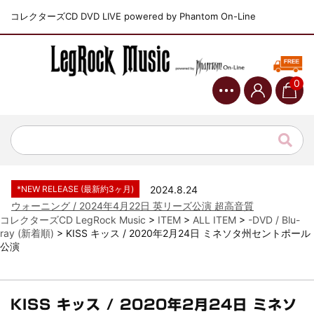
コレクターズCD DVD LIVE powered by Phantom On-Line
0
*NEW RELEASE (最新約3ヶ月)
2024.6.9
ジャーニー / 1979年5月8+9日 コロラド州 2公演 SBD 完全収録！
*NEW RELEASE (最新約3ヶ月)
2024.11.9
NGHFB / 2024年7月28日 フジロック’24公演 超高音質AI-SBD！
*NEW RELEASE (最新約3ヶ月)
2024.8.24
ウォーニング / 2024年4月22日 英リーズ公演 超高音質
IEM+Aud！
コレクターズCD LegRock Music
>
ITEM
>
ALL ITEM
>
-DVD / Blu-
ray (新着順)
>
KISS キッス / 2020年2月24日 ミネソタ州セントポール
*NEW RELEASE (最新約3ヶ月)
2024.6.24
公演
ビリー・ジョエル / 2024年3月24日 100Aniv. 米M.S.G公演 完全
収録！
*NEW RELEASE (最新約3ヶ月)
2024.6.24
リアム・ギャラガー / 2024年6月3日 カーディフ公演 IEM/AUD 完
KISS キッス / 2020年2月24日 ミネソ