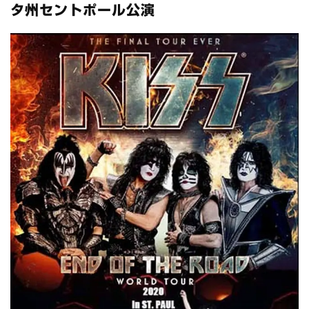
全収録！
タ州セントポール公演
*NEW RELEASE (最新約3ヶ月)
2024.6.24
スコーピオンズ / 2024年6月15日 リスボン公演 FHD 完全収録！
*NEW RELEASE (最新約3ヶ月)
2024.6.20
マネスキン / 2024年6月9日 ドイツ ROCK AM RING 公演 FHD 完
全収録！
*NEW RELEASE (最新約3ヶ月)
2024.6.9
リアム・ギャラガー / 2024年6月1日 英国シェフィールド公演 完
全収録！
*NEW RELEASE (最新約3ヶ月)
2024.6.9
メガデス / 2023年8月4日 ドイツ W.O.A. 公演 FHD 完全収録！
*NEW RELEASE (最新約3ヶ月)
2024.6.9
ユーライア・ヒープ / 2023年8月3日 ドイツ W.O.A. 公演 FHD 完
全収録！
*NEW RELEASE (最新約3ヶ月)
2024.6.9
ジャーニー / 1979年5月8+9日 コロラド州 2公演 SBD 完全収録！
*NEW RELEASE (最新約3ヶ月)
2024.11.9
NGHFB / 2024年7月28日 フジロック’24公演 超高音質AI-SBD！
*NEW RELEASE (最新約3ヶ月)
2024.8.24