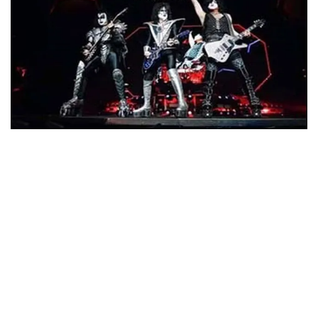
ウォーニング / 2024年4月22日 英リーズ公演 超高音質
IEM+Aud！
*NEW RELEASE (最新約3ヶ月)
2024.6.24
ビリー・ジョエル / 2024年3月24日 100Aniv. 米M.S.G公演 完全
収録！
*NEW RELEASE (最新約3ヶ月)
2024.6.24
リアム・ギャラガー / 2024年6月3日 カーディフ公演 IEM/AUD 完
全収録！
*NEW RELEASE (最新約3ヶ月)
2024.6.24
スコーピオンズ / 2024年6月15日 リスボン公演 FHD 完全収録！
*NEW RELEASE (最新約3ヶ月)
2024.6.20
マネスキン / 2024年6月9日 ドイツ ROCK AM RING 公演 FHD 完
全収録！
*NEW RELEASE (最新約3ヶ月)
2024.6.9
リアム・ギャラガー / 2024年6月1日 英国シェフィールド公演 完
全収録！
*NEW RELEASE (最新約3ヶ月)
2024.6.9
メガデス / 2023年8月4日 ドイツ W.O.A. 公演 FHD 完全収録！
*NEW RELEASE (最新約3ヶ月)
2024.6.9
ユーライア・ヒープ / 2023年8月3日 ドイツ W.O.A. 公演 FHD 完