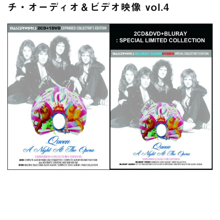
スコーピオンズ / 2024年6月15日 リスボン公演 FHD 完全収録！
チ・オーディオ＆ビデオ映像 vol.4
*NEW RELEASE (最新約3ヶ月)
2024.6.20
マネスキン / 2024年6月9日 ドイツ ROCK AM RING 公演 FHD 完
全収録！
*NEW RELEASE (最新約3ヶ月)
2024.6.9
リアム・ギャラガー / 2024年6月1日 英国シェフィールド公演 完
全収録！
*NEW RELEASE (最新約3ヶ月)
2024.6.9
メガデス / 2023年8月4日 ドイツ W.O.A. 公演 FHD 完全収録！
*NEW RELEASE (最新約3ヶ月)
2024.6.9
ユーライア・ヒープ / 2023年8月3日 ドイツ W.O.A. 公演 FHD 完
全収録！
*NEW RELEASE (最新約3ヶ月)
2024.6.9
ジャーニー / 1979年5月8+9日 コロラド州 2公演 SBD 完全収録！
*NEW RELEASE (最新約3ヶ月)
2024.11.9
NGHFB / 2024年7月28日 フジロック’24公演 超高音質AI-SBD！
*NEW RELEASE (最新約3ヶ月)
2024.8.24
ウォーニング / 2024年4月22日 英リーズ公演 超高音質
IEM+Aud！
*NEW RELEASE (最新約3ヶ月)
2024.6.24