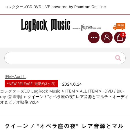
コレクターズCD DVD LIVE powered by Phantom On-Line
0
*NEW RELEASE (最新約3ヶ月)
2024.6.9
ジャーニー / 1979年5月8+9日 コロラド州 2公演 SBD 完全収録！
*NEW RELEASE (最新約3ヶ月)
2024.11.9
NGHFB / 2024年7月28日 フジロック’24公演 超高音質AI-SBD！
*NEW RELEASE (最新約3ヶ月)
2024.8.24
ウォーニング / 2024年4月22日 英リーズ公演 超高音質
IEM+Aud！
*NEW RELEASE (最新約3ヶ月)
2024.6.24
ビリー・ジョエル / 2024年3月24日 100Aniv. 米M.S.G公演 完全
コレクターズCD LegRock Music
>
ITEM
>
ALL ITEM
>
-DVD / Blu-
収録！
ray (新着順)
>
クイーン / “オペラ座の夜” レア音源とマルチ・オーディ
オ＆ビデオ映像 vol.4
*NEW RELEASE (最新約3ヶ月)
2024.6.24
リアム・ギャラガー / 2024年6月3日 カーディフ公演 IEM/AUD 完
全収録！
*NEW RELEASE (最新約3ヶ月)
2024.6.24
クイーン / “オペラ座の夜” レア音源とマル