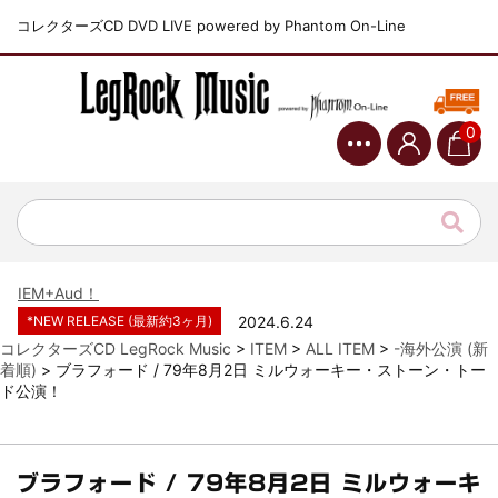
コレクターズCD DVD LIVE powered by Phantom On-Line
0
*NEW RELEASE (最新約3ヶ月)
2024.6.9
ジャーニー / 1979年5月8+9日 コロラド州 2公演 SBD 完全収録！
*NEW RELEASE (最新約3ヶ月)
2024.11.9
NGHFB / 2024年7月28日 フジロック’24公演 超高音質AI-SBD！
*NEW RELEASE (最新約3ヶ月)
2024.8.24
ウォーニング / 2024年4月22日 英リーズ公演 超高音質
IEM+Aud！
*NEW RELEASE (最新約3ヶ月)
2024.6.24
ビリー・ジョエル / 2024年3月24日 100Aniv. 米M.S.G公演 完全
コレクターズCD LegRock Music
>
ITEM
>
ALL ITEM
>
-海外公演 (新
収録！
着順)
>
ブラフォード / 79年8月2日 ミルウォーキー・ストーン・トー
ド公演！
*NEW RELEASE (最新約3ヶ月)
2024.6.24
リアム・ギャラガー / 2024年6月3日 カーディフ公演 IEM/AUD 完
全収録！
*NEW RELEASE (最新約3ヶ月)
2024.6.24
ブラフォード / 79年8月2日 ミルウォーキ