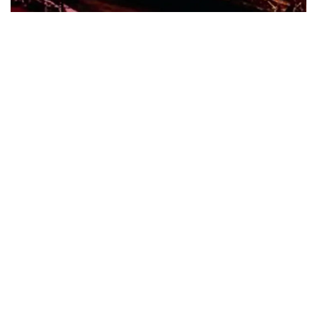
ビリー・ジョエル / 2024年3月24日 100Aniv. 米M.S.G公演 完全
収録！
*NEW RELEASE (最新約3ヶ月)
2024.6.24
リアム・ギャラガー / 2024年6月3日 カーディフ公演 IEM/AUD 完
全収録！
*NEW RELEASE (最新約3ヶ月)
2024.6.24
スコーピオンズ / 2024年6月15日 リスボン公演 FHD 完全収録！
*NEW RELEASE (最新約3ヶ月)
2024.6.20
マネスキン / 2024年6月9日 ドイツ ROCK AM RING 公演 FHD 完
全収録！
*NEW RELEASE (最新約3ヶ月)
2024.6.9
リアム・ギャラガー / 2024年6月1日 英国シェフィールド公演 完
全収録！
*NEW RELEASE (最新約3ヶ月)
2024.6.9
メガデス / 2023年8月4日 ドイツ W.O.A. 公演 FHD 完全収録！
*NEW RELEASE (最新約3ヶ月)
2024.6.9
ユーライア・ヒープ / 2023年8月3日 ドイツ W.O.A. 公演 FHD 完
全収録！
*NEW RELEASE (最新約3ヶ月)
2024.6.9