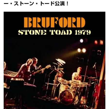
スコーピオンズ / 2024年6月15日 リスボン公演 FHD 完全収録！
ー・ストーン・トード公演！
*NEW RELEASE (最新約3ヶ月)
2024.6.20
マネスキン / 2024年6月9日 ドイツ ROCK AM RING 公演 FHD 完
全収録！
*NEW RELEASE (最新約3ヶ月)
2024.6.9
リアム・ギャラガー / 2024年6月1日 英国シェフィールド公演 完
全収録！
*NEW RELEASE (最新約3ヶ月)
2024.6.9
メガデス / 2023年8月4日 ドイツ W.O.A. 公演 FHD 完全収録！
*NEW RELEASE (最新約3ヶ月)
2024.6.9
ユーライア・ヒープ / 2023年8月3日 ドイツ W.O.A. 公演 FHD 完
全収録！
*NEW RELEASE (最新約3ヶ月)
2024.6.9
ジャーニー / 1979年5月8+9日 コロラド州 2公演 SBD 完全収録！
*NEW RELEASE (最新約3ヶ月)
2024.11.9
NGHFB / 2024年7月28日 フジロック’24公演 超高音質AI-SBD！
*NEW RELEASE (最新約3ヶ月)
2024.8.24
ウォーニング / 2024年4月22日 英リーズ公演 超高音質
IEM+Aud！
*NEW RELEASE (最新約3ヶ月)
2024.6.24