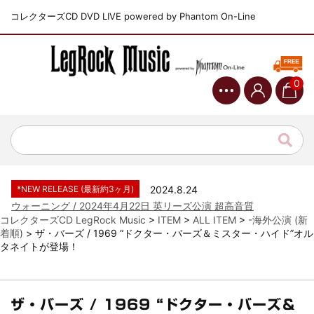
コレクターズCD DVD LIVE powered by Phantom On-Line
0
*NEW RELEASE (最新約3ヶ月)
2024.6.9
ジャーニー / 1979年5月8+9日 コロラド州 2公演 SBD 完全収録！
*NEW RELEASE (最新約3ヶ月)
2024.11.9
NGHFB / 2024年7月28日 フジロック’24公演 超高音質AI-SBD！
*NEW RELEASE (最新約3ヶ月)
2024.8.24
ウォーニング / 2024年4月22日 英リーズ公演 超高音質
IEM+Aud！
コレクターズCD LegRock Music
>
ITEM
>
ALL ITEM
>
-海外公演 (新
着順)
>
ザ・バーズ / 1969 “ドクター・バーズ＆ミスター・ハイド”オル
*NEW RELEASE (最新約3ヶ月)
2024.6.24
タネイトが登場！
ビリー・ジョエル / 2024年3月24日 100Aniv. 米M.S.G公演 完全
収録！
*NEW RELEASE (最新約3ヶ月)
2024.6.24
リアム・ギャラガー / 2024年6月3日 カーディフ公演 IEM/AUD 完
ザ・バーズ / 1969 “ドクター・バーズ＆