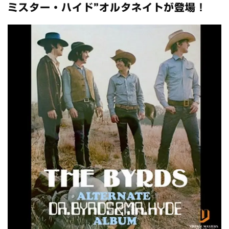
全収録！
ミスター・ハイド”オルタネイトが登場！
*NEW RELEASE (最新約3ヶ月)
2024.6.24
スコーピオンズ / 2024年6月15日 リスボン公演 FHD 完全収録！
*NEW RELEASE (最新約3ヶ月)
2024.6.20
マネスキン / 2024年6月9日 ドイツ ROCK AM RING 公演 FHD 完
全収録！
*NEW RELEASE (最新約3ヶ月)
2024.6.9
リアム・ギャラガー / 2024年6月1日 英国シェフィールド公演 完
全収録！
*NEW RELEASE (最新約3ヶ月)
2024.6.9
メガデス / 2023年8月4日 ドイツ W.O.A. 公演 FHD 完全収録！
*NEW RELEASE (最新約3ヶ月)
2024.6.9
ユーライア・ヒープ / 2023年8月3日 ドイツ W.O.A. 公演 FHD 完
全収録！
*NEW RELEASE (最新約3ヶ月)
2024.6.9
ジャーニー / 1979年5月8+9日 コロラド州 2公演 SBD 完全収録！
*NEW RELEASE (最新約3ヶ月)
2024.11.9
NGHFB / 2024年7月28日 フジロック’24公演 超高音質AI-SBD！
*NEW RELEASE (最新約3ヶ月)
2024.8.24