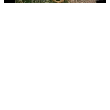
ウォーニング / 2024年4月22日 英リーズ公演 超高音質
IEM+Aud！
*NEW RELEASE (最新約3ヶ月)
2024.6.24
ビリー・ジョエル / 2024年3月24日 100Aniv. 米M.S.G公演 完全
収録！
*NEW RELEASE (最新約3ヶ月)
2024.6.24
リアム・ギャラガー / 2024年6月3日 カーディフ公演 IEM/AUD 完
全収録！
*NEW RELEASE (最新約3ヶ月)
2024.6.24
スコーピオンズ / 2024年6月15日 リスボン公演 FHD 完全収録！
*NEW RELEASE (最新約3ヶ月)
2024.6.20
マネスキン / 2024年6月9日 ドイツ ROCK AM RING 公演 FHD 完
全収録！
*NEW RELEASE (最新約3ヶ月)
2024.6.9
リアム・ギャラガー / 2024年6月1日 英国シェフィールド公演 完
全収録！
*NEW RELEASE (最新約3ヶ月)
2024.6.9
メガデス / 2023年8月4日 ドイツ W.O.A. 公演 FHD 完全収録！
*NEW RELEASE (最新約3ヶ月)
2024.6.9
ユーライア・ヒープ / 2023年8月3日 ドイツ W.O.A. 公演 FHD 完