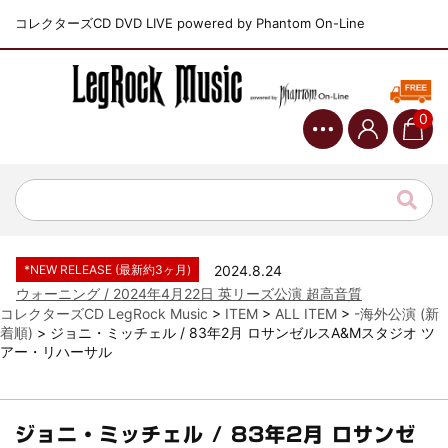
コレクターズCD DVD LIVE powered by Phantom On-Line
0
*NEW RELEASE (最新約3ヶ月)
2024.6.9
ジャーニー / 1979年5月8+9日 コロラド州 2公演 SBD 完全収録！
*NEW RELEASE (最新約3ヶ月)
2024.11.9
NGHFB / 2024年7月28日 フジロック’24公演 超高音質AI-SBD！
*NEW RELEASE (最新約3ヶ月)
2024.8.24
ウォーニング / 2024年4月22日 英リーズ公演 超高音質
IEM+Aud！
コレクターズCD LegRock Music
>
ITEM
>
ALL ITEM
>
-海外公演 (新
着順)
>
ジョニ・ミッチェル / 83年2月 ロサンゼルスA&Mスタジオ ツ
*NEW RELEASE (最新約3ヶ月)
2024.6.24
アー・リハーサル
ビリー・ジョエル / 2024年3月24日 100Aniv. 米M.S.G公演 完全
収録！
*NEW RELEASE (最新約3ヶ月)
2024.6.24
リアム・ギャラガー / 2024年6月3日 カーディフ公演 IEM/AUD 完
ジョニ・ミッチェル / 83年2月 ロサンゼ