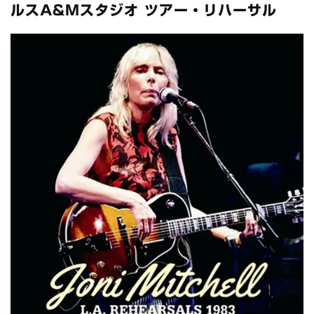
全収録！
ルスA&Mスタジオ ツアー・リハーサル
*NEW RELEASE (最新約3ヶ月)
2024.6.24
スコーピオンズ / 2024年6月15日 リスボン公演 FHD 完全収録！
*NEW RELEASE (最新約3ヶ月)
2024.6.20
マネスキン / 2024年6月9日 ドイツ ROCK AM RING 公演 FHD 完
全収録！
*NEW RELEASE (最新約3ヶ月)
2024.6.9
リアム・ギャラガー / 2024年6月1日 英国シェフィールド公演 完
全収録！
*NEW RELEASE (最新約3ヶ月)
2024.6.9
メガデス / 2023年8月4日 ドイツ W.O.A. 公演 FHD 完全収録！
*NEW RELEASE (最新約3ヶ月)
2024.6.9
ユーライア・ヒープ / 2023年8月3日 ドイツ W.O.A. 公演 FHD 完
全収録！
*NEW RELEASE (最新約3ヶ月)
2024.6.9
ジャーニー / 1979年5月8+9日 コロラド州 2公演 SBD 完全収録！
*NEW RELEASE (最新約3ヶ月)
2024.11.9
NGHFB / 2024年7月28日 フジロック’24公演 超高音質AI-SBD！
*NEW RELEASE (最新約3ヶ月)
2024.8.24