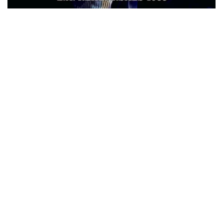
ウォーニング / 2024年4月22日 英リーズ公演 超高音質
IEM+Aud！
*NEW RELEASE (最新約3ヶ月)
2024.6.24
ビリー・ジョエル / 2024年3月24日 100Aniv. 米M.S.G公演 完全
収録！
*NEW RELEASE (最新約3ヶ月)
2024.6.24
リアム・ギャラガー / 2024年6月3日 カーディフ公演 IEM/AUD 完
全収録！
*NEW RELEASE (最新約3ヶ月)
2024.6.24
スコーピオンズ / 2024年6月15日 リスボン公演 FHD 完全収録！
*NEW RELEASE (最新約3ヶ月)
2024.6.20
マネスキン / 2024年6月9日 ドイツ ROCK AM RING 公演 FHD 完
全収録！
*NEW RELEASE (最新約3ヶ月)
2024.6.9
リアム・ギャラガー / 2024年6月1日 英国シェフィールド公演 完
全収録！
*NEW RELEASE (最新約3ヶ月)
2024.6.9
メガデス / 2023年8月4日 ドイツ W.O.A. 公演 FHD 完全収録！
*NEW RELEASE (最新約3ヶ月)
2024.6.9
ユーライア・ヒープ / 2023年8月3日 ドイツ W.O.A. 公演 FHD 完