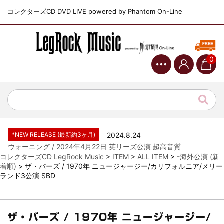
コレクターズCD DVD LIVE powered by Phantom On-Line
0
*NEW RELEASE (最新約3ヶ月)
2024.6.9
ジャーニー / 1979年5月8+9日 コロラド州 2公演 SBD 完全収録！
*NEW RELEASE (最新約3ヶ月)
2024.11.9
NGHFB / 2024年7月28日 フジロック’24公演 超高音質AI-SBD！
*NEW RELEASE (最新約3ヶ月)
2024.8.24
ウォーニング / 2024年4月22日 英リーズ公演 超高音質
IEM+Aud！
コレクターズCD LegRock Music
>
ITEM
>
ALL ITEM
>
-海外公演 (新
着順)
>
ザ・バーズ / 1970年 ニュージャージー/カリフォルニア/メリー
*NEW RELEASE (最新約3ヶ月)
2024.6.24
ランド3公演 SBD
ビリー・ジョエル / 2024年3月24日 100Aniv. 米M.S.G公演 完全
収録！
*NEW RELEASE (最新約3ヶ月)
2024.6.24
リアム・ギャラガー / 2024年6月3日 カーディフ公演 IEM/AUD 完
ザ・バーズ / 1970年 ニュージャージー/