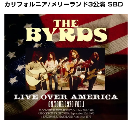
全収録！
カリフォルニア/メリーランド3公演 SBD
*NEW RELEASE (最新約3ヶ月)
2024.6.24
スコーピオンズ / 2024年6月15日 リスボン公演 FHD 完全収録！
*NEW RELEASE (最新約3ヶ月)
2024.6.20
マネスキン / 2024年6月9日 ドイツ ROCK AM RING 公演 FHD 完
全収録！
*NEW RELEASE (最新約3ヶ月)
2024.6.9
リアム・ギャラガー / 2024年6月1日 英国シェフィールド公演 完
全収録！
*NEW RELEASE (最新約3ヶ月)
2024.6.9
メガデス / 2023年8月4日 ドイツ W.O.A. 公演 FHD 完全収録！
*NEW RELEASE (最新約3ヶ月)
2024.6.9
ユーライア・ヒープ / 2023年8月3日 ドイツ W.O.A. 公演 FHD 完
全収録！
*NEW RELEASE (最新約3ヶ月)
2024.6.9
ジャーニー / 1979年5月8+9日 コロラド州 2公演 SBD 完全収録！
*NEW RELEASE (最新約3ヶ月)
2024.11.9
NGHFB / 2024年7月28日 フジロック’24公演 超高音質AI-SBD！
*NEW RELEASE (最新約3ヶ月)
2024.8.24