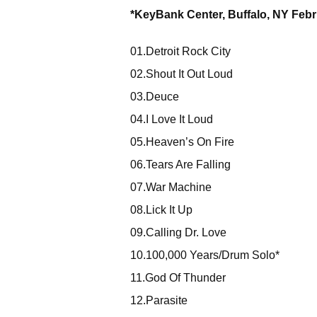
*KeyBank Center, Buffalo, NY Febr
01.Detroit Rock City
02.Shout It Out Loud
03.Deuce
04.I Love It Loud
05.Heaven’s On Fire
06.Tears Are Falling
07.War Machine
08.Lick It Up
09.Calling Dr. Love
10.100,000 Years/Drum Solo*
11.God Of Thunder
12.Parasite