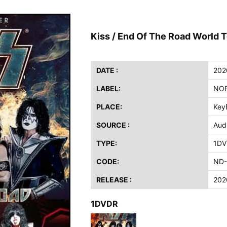
ス / 2023年8月4日 ドイツ W.O.A. 公演 FHD 完全収録！
イア・ヒープ / 2023年8月3日 ドイツ W.O.A. 公演 FHD 完全収録！
Kiss / End Of The Road World T
ニー / 1979年5月8+9日 コロラド州 2公演 SBD 完全収録！
FB / 2024年7月28日 フジロック’24公演 超高音質AI-SBD！
ーニング / 2024年4月22日 英リーズ公演 超高音質IEM+Aud！
DATE :
202
ー・ジョエル / 2024年3月24日 100Aniv. 米M.S.G公演 完全収録！
LABEL:
NOR
/ 2024年6月3日 カーディフ公演 IEM/AUD 完全収録！
PLACE:
Key
ーピオンズ / 2024年6月15日 リスボン公演 FHD 完全収録！
SOURCE :
Aud
スキン / 2024年6月9日 ドイツ ROCK AM RING 公演 FHD 完全収録！
TYPE:
1DV
・ギャラガー / 2024年6月1日 英国シェフィールド公演 完全収録！
ス / 2023年8月4日 ドイツ W.O.A. 公演 FHD 完全収録！
CODE:
ND-
イア・ヒープ / 2023年8月3日 ドイツ W.O.A. 公演 FHD 完全収録！
RELEASE :
202
ニー / 1979年5月8+9日 コロラド州 2公演 SBD 完全収録！
1DVDR