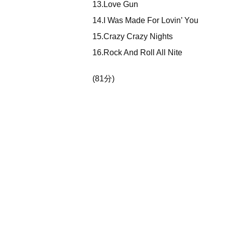
13.Love Gun
14.I Was Made For Lovin’ You
15.Crazy Crazy Nights
16.Rock And Roll All Nite
(81分)