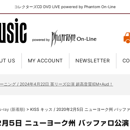
コレクターズCD DVD LIVE powered by Phantom On-Line
UT US
MY ACCOUNT
NEWSLETTER
CO
ニー / 1979年5月8+9日 コロラド州 2公演 SBD 完全収録！
FB / 2024年7月28日 フジロック’24公演 超高音質AI-SBD！
ーニング / 2024年4月22日 英リーズ公演 超高音質IEM+Aud！
ー・ジョエル / 2024年3月24日 100Aniv. 米M.S.G公演 完全収録！
/ 2024年6月3日 カーディフ公演 IEM/AUD 完全収録！
lu-ray (新着順)
>
KISS キッス / 2020年2月5日 ニューヨーク州 バッフ
ーピオンズ / 2024年6月15日 リスボン公演 FHD 完全収録！
スキン / 2024年6月9日 ドイツ ROCK AM RING 公演 FHD 完全収録！
0年2月5日 ニューヨーク州 バッファロ公演
・ギャラガー / 2024年6月1日 英国シェフィールド公演 完全収録！