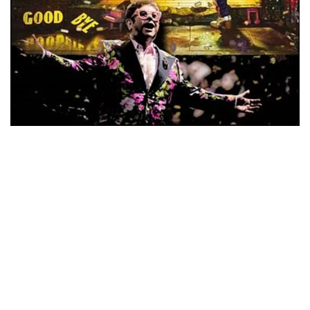
ウォーニング / 2024年4月22日 英リーズ公演 超高音質
IEM+Aud！
*NEW RELEASE (最新約3ヶ月)
2024.6.24
ビリー・ジョエル / 2024年3月24日 100Aniv. 米M.S.G公演 完全
収録！
*NEW RELEASE (最新約3ヶ月)
2024.6.24
リアム・ギャラガー / 2024年6月3日 カーディフ公演 IEM/AUD 完
全収録！
*NEW RELEASE (最新約3ヶ月)
2024.6.24
スコーピオンズ / 2024年6月15日 リスボン公演 FHD 完全収録！
*NEW RELEASE (最新約3ヶ月)
2024.6.20
マネスキン / 2024年6月9日 ドイツ ROCK AM RING 公演 FHD 完
全収録！
*NEW RELEASE (最新約3ヶ月)
2024.6.9
リアム・ギャラガー / 2024年6月1日 英国シェフィールド公演 完
全収録！
*NEW RELEASE (最新約3ヶ月)
2024.6.9
メガデス / 2023年8月4日 ドイツ W.O.A. 公演 FHD 完全収録！
*NEW RELEASE (最新約3ヶ月)
2024.6.9
ユーライア・ヒープ / 2023年8月3日 ドイツ W.O.A. 公演 FHD 完