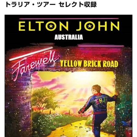
全収録！
トラリア・ツアー セレクト収録
*NEW RELEASE (最新約3ヶ月)
2024.6.24
スコーピオンズ / 2024年6月15日 リスボン公演 FHD 完全収録！
*NEW RELEASE (最新約3ヶ月)
2024.6.20
マネスキン / 2024年6月9日 ドイツ ROCK AM RING 公演 FHD 完
全収録！
*NEW RELEASE (最新約3ヶ月)
2024.6.9
リアム・ギャラガー / 2024年6月1日 英国シェフィールド公演 完
全収録！
*NEW RELEASE (最新約3ヶ月)
2024.6.9
メガデス / 2023年8月4日 ドイツ W.O.A. 公演 FHD 完全収録！
*NEW RELEASE (最新約3ヶ月)
2024.6.9
ユーライア・ヒープ / 2023年8月3日 ドイツ W.O.A. 公演 FHD 完
全収録！
*NEW RELEASE (最新約3ヶ月)
2024.6.9
ジャーニー / 1979年5月8+9日 コロラド州 2公演 SBD 完全収録！
*NEW RELEASE (最新約3ヶ月)
2024.11.9
NGHFB / 2024年7月28日 フジロック’24公演 超高音質AI-SBD！
*NEW RELEASE (最新約3ヶ月)
2024.8.24