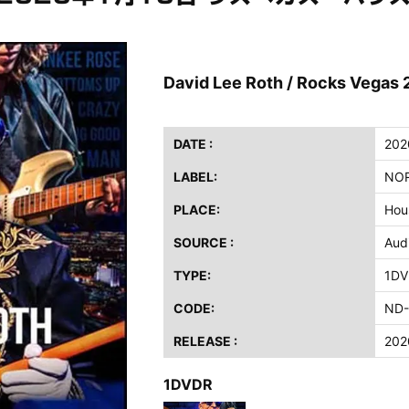
ス / 2023年8月4日 ドイツ W.O.A. 公演 FHD 完全収録！
イア・ヒープ / 2023年8月3日 ドイツ W.O.A. 公演 FHD 完全収録！
ニー / 1979年5月8+9日 コロラド州 2公演 SBD 完全収録！
David Lee Roth / Rocks Vegas
FB / 2024年7月28日 フジロック’24公演 超高音質AI-SBD！
ーニング / 2024年4月22日 英リーズ公演 超高音質IEM+Aud！
DATE :
202
ー・ジョエル / 2024年3月24日 100Aniv. 米M.S.G公演 完全収録！
LABEL:
NOR
/ 2024年6月3日 カーディフ公演 IEM/AUD 完全収録！
PLACE:
Hou
ーピオンズ / 2024年6月15日 リスボン公演 FHD 完全収録！
スキン / 2024年6月9日 ドイツ ROCK AM RING 公演 FHD 完全収録！
SOURCE :
Aud
・ギャラガー / 2024年6月1日 英国シェフィールド公演 完全収録！
TYPE:
1DV
ス / 2023年8月4日 ドイツ W.O.A. 公演 FHD 完全収録！
CODE:
ND-
イア・ヒープ / 2023年8月3日 ドイツ W.O.A. 公演 FHD 完全収録！
ニー / 1979年5月8+9日 コロラド州 2公演 SBD 完全収録！
RELEASE :
202
1DVDR