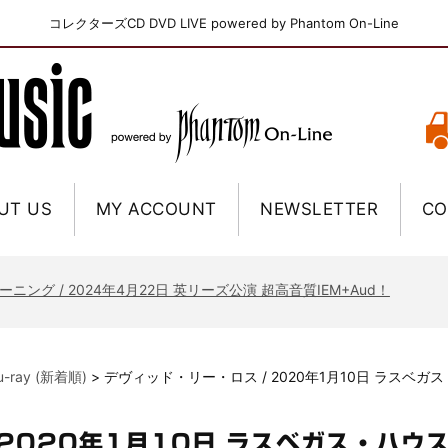
コレクターズCD DVD LIVE powered by Phantom On-Line
UT US
MY ACCOUNT
NEWSLETTER
CO
ニー / 1979年5月8+9日 コロラド州 2公演 SBD 完全収録！
FB / 2024年7月28日 フジロック’24公演 超高音質AI-SBD！
ーニング / 2024年4月22日 英リーズ公演 超高音質IEM+Aud！
ー・ジョエル / 2024年3月24日 100Aniv. 米M.S.G公演 完全収録！
/ 2024年6月3日 カーディフ公演 IEM/AUD 完全収録！
lu-ray (新着順)
>
デヴィッド・リー・ロス / 2020年1月10日 ラスベ
ーピオンズ / 2024年6月15日 リスボン公演 FHD 完全収録！
スキン / 2024年6月9日 ドイツ ROCK AM RING 公演 FHD 完全収録！
 2020年1月10日 ラスベガス・ハウ
・ギャラガー / 2024年6月1日 英国シェフィールド公演 完全収録！