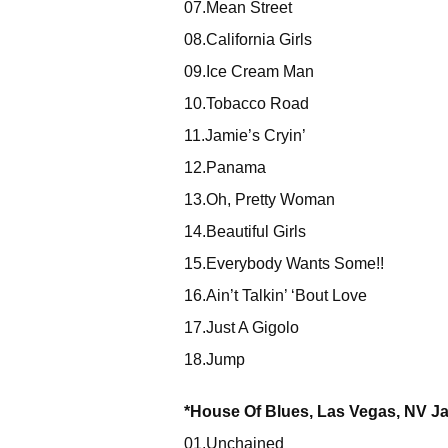
07.Mean Street
08.California Girls
09.Ice Cream Man
10.Tobacco Road
11.Jamie’s Cryin’
12.Panama
13.Oh, Pretty Woman
14.Beautiful Girls
15.Everybody Wants Some!!
16.Ain’t Talkin’ ‘Bout Love
17.Just A Gigolo
18.Jump
*House Of Blues, Las Vegas, NV J
01.Unchained