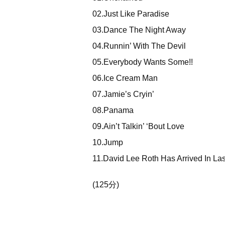
02.Just Like Paradise
03.Dance The Night Away
04.Runnin’ With The Devil
05.Everybody Wants Some!!
06.Ice Cream Man
07.Jamie’s Cryin’
08.Panama
09.Ain’t Talkin’ ‘Bout Love
10.Jump
11.David Lee Roth Has Arrived In Las
(125分)