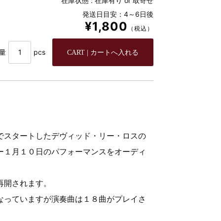
在庫状態 :
在庫有り or 取寄せ
発送日目安：4～6日後
¥1,800
（税込）
量
pcs
でスタートしたデヴィッド・リー・ロスの
ー
１月１０日のパフォーマンスをオーディ
。
再開されます。
なっていますが演奏曲は１８曲がプレイさ