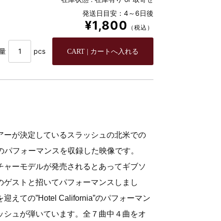
発送日目安：4～6日後
¥1,800
（税込）
量
pcs
アーが決定しているスラッシュの北米での
”でのパフォーマンスを収録した映像です。
チャーモデルが発売されるとあってギブソ
のゲストと招いてパフォーマンスしまし
の”Hotel California”のパフォーマン
ッシュが弾いています。
全７曲中４曲をオ