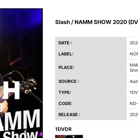
ス / 2023年8月4日 ドイツ W.O.A. 公演 FHD 完全収録！
イア・ヒープ / 2023年8月3日 ドイツ W.O.A. 公演 FHD 完全収録！
Slash / NAMM SHOW 2020 (D
ニー / 1979年5月8+9日 コロラド州 2公演 SBD 完全収録！
FB / 2024年7月28日 フジロック’24公演 超高音質AI-SBD！
ーニング / 2024年4月22日 英リーズ公演 超高音質IEM+Aud！
DATE :
202
ー・ジョエル / 2024年3月24日 100Aniv. 米M.S.G公演 完全収録！
LABEL:
NOR
/ 2024年6月3日 カーディフ公演 IEM/AUD 完全収録！
NAM
PLACE:
Gro
ーピオンズ / 2024年6月15日 リスボン公演 FHD 完全収録！
スキン / 2024年6月9日 ドイツ ROCK AM RING 公演 FHD 完全収録！
SOURCE :
Aud
・ギャラガー / 2024年6月1日 英国シェフィールド公演 完全収録！
TYPE:
1DV
ス / 2023年8月4日 ドイツ W.O.A. 公演 FHD 完全収録！
CODE:
ND-
イア・ヒープ / 2023年8月3日 ドイツ W.O.A. 公演 FHD 完全収録！
ニー / 1979年5月8+9日 コロラド州 2公演 SBD 完全収録！
RELEASE :
202
1DVDR