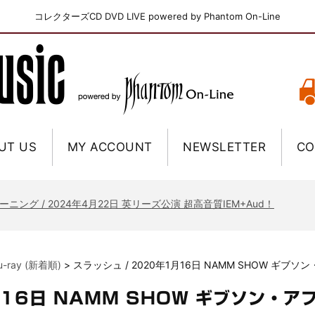
コレクターズCD DVD LIVE powered by Phantom On-Line
UT US
MY ACCOUNT
NEWSLETTER
CO
ニー / 1979年5月8+9日 コロラド州 2公演 SBD 完全収録！
FB / 2024年7月28日 フジロック’24公演 超高音質AI-SBD！
ーニング / 2024年4月22日 英リーズ公演 超高音質IEM+Aud！
ー・ジョエル / 2024年3月24日 100Aniv. 米M.S.G公演 完全収録！
/ 2024年6月3日 カーディフ公演 IEM/AUD 完全収録！
lu-ray (新着順)
>
スラッシュ / 2020年1月16日 NAMM SHOW ギブ
ーピオンズ / 2024年6月15日 リスボン公演 FHD 完全収録！
スキン / 2024年6月9日 ドイツ ROCK AM RING 公演 FHD 完全収録！
月16日 NAMM SHOW ギブソン・
・ギャラガー / 2024年6月1日 英国シェフィールド公演 完全収録！