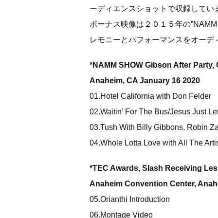
ーディエンスショットで収録してい
ボーナス映像は２０１５年の”NAMM
レモニーとパフォーマンスをオーデ
*NAMM SHOW Gibson After Party, C
Anaheim, CA January 16 2020
01.Hotel California with Don Felder
02.Waitin’ For The Bus/Jesus Just Le
03.Tush With Billy Gibbons, Robin Z
04.Whole Lotta Love with All The Art
*TEC Awards, Slash Receiving Le
Anaheim Convention Center, Anah
05.Orianthi Introduction
06.Montage Video