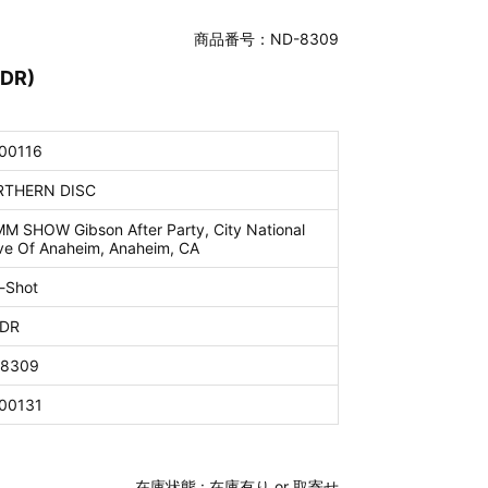
商品番号：ND-8309
VDR)
00116
THERN DISC
M SHOW Gibson After Party, City National
ve Of Anaheim, Anaheim, CA
-Shot
DR
8309
00131
在庫状態 :
在庫有り or 取寄せ