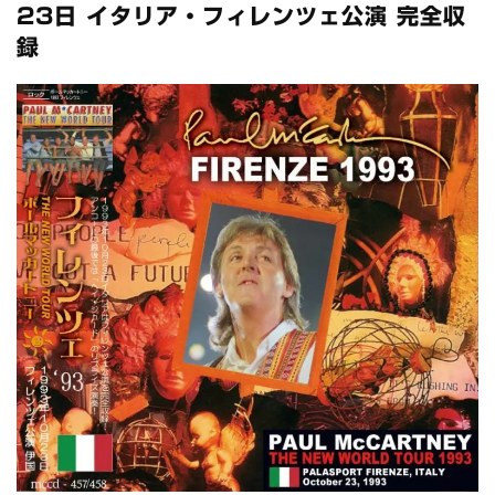
スコーピオンズ / 2024年6月15日 リスボン公演 FHD 完全収録！
23日 イタリア・フィレンツェ公演 完全収
*NEW RELEASE (最新約3ヶ月)
2024.6.20
録
マネスキン / 2024年6月9日 ドイツ ROCK AM RING 公演 FHD 完
全収録！
*NEW RELEASE (最新約3ヶ月)
2024.6.9
リアム・ギャラガー / 2024年6月1日 英国シェフィールド公演 完
全収録！
*NEW RELEASE (最新約3ヶ月)
2024.6.9
メガデス / 2023年8月4日 ドイツ W.O.A. 公演 FHD 完全収録！
*NEW RELEASE (最新約3ヶ月)
2024.6.9
ユーライア・ヒープ / 2023年8月3日 ドイツ W.O.A. 公演 FHD 完
全収録！
*NEW RELEASE (最新約3ヶ月)
2024.6.9
ジャーニー / 1979年5月8+9日 コロラド州 2公演 SBD 完全収録！
*NEW RELEASE (最新約3ヶ月)
2024.11.9
NGHFB / 2024年7月28日 フジロック’24公演 超高音質AI-SBD！
*NEW RELEASE (最新約3ヶ月)
2024.8.24
ウォーニング / 2024年4月22日 英リーズ公演 超高音質
IEM+Aud！
*NEW RELEASE (最新約3ヶ月)
2024.6.24