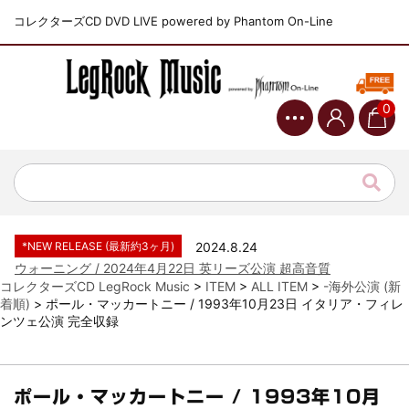
コレクターズCD DVD LIVE powered by Phantom On-Line
0
*NEW RELEASE (最新約3ヶ月)
2024.6.9
ジャーニー / 1979年5月8+9日 コロラド州 2公演 SBD 完全収録！
*NEW RELEASE (最新約3ヶ月)
2024.11.9
NGHFB / 2024年7月28日 フジロック’24公演 超高音質AI-SBD！
*NEW RELEASE (最新約3ヶ月)
2024.8.24
ウォーニング / 2024年4月22日 英リーズ公演 超高音質
IEM+Aud！
*NEW RELEASE (最新約3ヶ月)
2024.6.24
ビリー・ジョエル / 2024年3月24日 100Aniv. 米M.S.G公演 完全
コレクターズCD LegRock Music
>
ITEM
>
ALL ITEM
>
-海外公演 (新
収録！
着順)
>
ポール・マッカートニー / 1993年10月23日 イタリア・フィレ
ンツェ公演 完全収録
*NEW RELEASE (最新約3ヶ月)
2024.6.24
リアム・ギャラガー / 2024年6月3日 カーディフ公演 IEM/AUD 完
全収録！
*NEW RELEASE (最新約3ヶ月)
2024.6.24
ポール・マッカートニー / 1993年10月