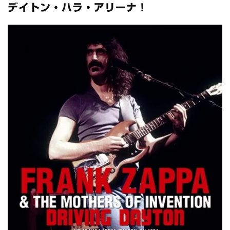
全収録！
デイトン・ハラ・アリーナ！
*NEW RELEASE (最新約3ヶ月)
2024.6.24
スコーピオンズ / 2024年6月15日 リスボン公演 FHD 完全収録！
*NEW RELEASE (最新約3ヶ月)
2024.6.20
マネスキン / 2024年6月9日 ドイツ ROCK AM RING 公演 FHD 完
全収録！
*NEW RELEASE (最新約3ヶ月)
2024.6.9
リアム・ギャラガー / 2024年6月1日 英国シェフィールド公演 完
全収録！
*NEW RELEASE (最新約3ヶ月)
2024.6.9
メガデス / 2023年8月4日 ドイツ W.O.A. 公演 FHD 完全収録！
*NEW RELEASE (最新約3ヶ月)
2024.6.9
ユーライア・ヒープ / 2023年8月3日 ドイツ W.O.A. 公演 FHD 完
全収録！
*NEW RELEASE (最新約3ヶ月)
2024.6.9
ジャーニー / 1979年5月8+9日 コロラド州 2公演 SBD 完全収録！
*NEW RELEASE (最新約3ヶ月)
2024.11.9
NGHFB / 2024年7月28日 フジロック’24公演 超高音質AI-SBD！
*NEW RELEASE (最新約3ヶ月)
2024.8.24