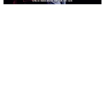
ウォーニング / 2024年4月22日 英リーズ公演 超高音質
IEM+Aud！
*NEW RELEASE (最新約3ヶ月)
2024.6.24
ビリー・ジョエル / 2024年3月24日 100Aniv. 米M.S.G公演 完全
収録！
*NEW RELEASE (最新約3ヶ月)
2024.6.24
リアム・ギャラガー / 2024年6月3日 カーディフ公演 IEM/AUD 完
全収録！
*NEW RELEASE (最新約3ヶ月)
2024.6.24
スコーピオンズ / 2024年6月15日 リスボン公演 FHD 完全収録！
*NEW RELEASE (最新約3ヶ月)
2024.6.20
マネスキン / 2024年6月9日 ドイツ ROCK AM RING 公演 FHD 完
全収録！
*NEW RELEASE (最新約3ヶ月)
2024.6.9
リアム・ギャラガー / 2024年6月1日 英国シェフィールド公演 完
全収録！
*NEW RELEASE (最新約3ヶ月)
2024.6.9
メガデス / 2023年8月4日 ドイツ W.O.A. 公演 FHD 完全収録！
*NEW RELEASE (最新約3ヶ月)
2024.6.9
ユーライア・ヒープ / 2023年8月3日 ドイツ W.O.A. 公演 FHD 完