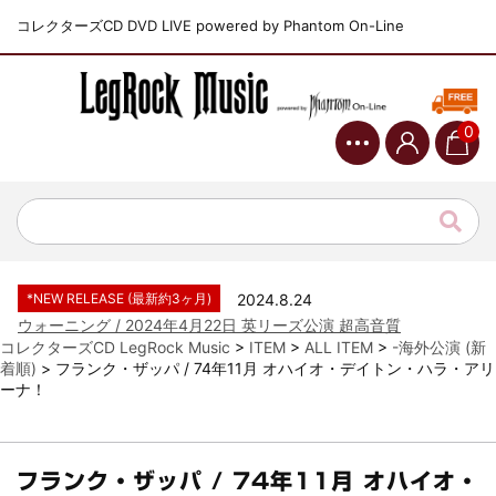
コレクターズCD DVD LIVE powered by Phantom On-Line
0
*NEW RELEASE (最新約3ヶ月)
2024.6.9
ジャーニー / 1979年5月8+9日 コロラド州 2公演 SBD 完全収録！
*NEW RELEASE (最新約3ヶ月)
2024.11.9
NGHFB / 2024年7月28日 フジロック’24公演 超高音質AI-SBD！
*NEW RELEASE (最新約3ヶ月)
2024.8.24
ウォーニング / 2024年4月22日 英リーズ公演 超高音質
IEM+Aud！
コレクターズCD LegRock Music
>
ITEM
>
ALL ITEM
>
-海外公演 (新
着順)
>
フランク・ザッパ / 74年11月 オハイオ・デイトン・ハラ・アリ
*NEW RELEASE (最新約3ヶ月)
2024.6.24
ーナ！
ビリー・ジョエル / 2024年3月24日 100Aniv. 米M.S.G公演 完全
収録！
*NEW RELEASE (最新約3ヶ月)
2024.6.24
リアム・ギャラガー / 2024年6月3日 カーディフ公演 IEM/AUD 完
フランク・ザッパ / 74年11月 オハイオ・