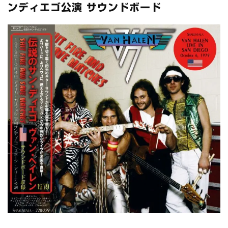
*NEW RELEASE (最新約3ヶ月)
2024.6.24
ンディエゴ公演 サウンドボード
スコーピオンズ / 2024年6月15日 リスボン公演 FHD 完全収録！
*NEW RELEASE (最新約3ヶ月)
2024.6.20
マネスキン / 2024年6月9日 ドイツ ROCK AM RING 公演 FHD 完
全収録！
*NEW RELEASE (最新約3ヶ月)
2024.6.9
リアム・ギャラガー / 2024年6月1日 英国シェフィールド公演 完
全収録！
*NEW RELEASE (最新約3ヶ月)
2024.6.9
メガデス / 2023年8月4日 ドイツ W.O.A. 公演 FHD 完全収録！
*NEW RELEASE (最新約3ヶ月)
2024.6.9
ユーライア・ヒープ / 2023年8月3日 ドイツ W.O.A. 公演 FHD 完
全収録！
*NEW RELEASE (最新約3ヶ月)
2024.6.9
ジャーニー / 1979年5月8+9日 コロラド州 2公演 SBD 完全収録！
*NEW RELEASE (最新約3ヶ月)
2024.11.9
NGHFB / 2024年7月28日 フジロック’24公演 超高音質AI-SBD！
*NEW RELEASE (最新約3ヶ月)
2024.8.24
ウォーニング / 2024年4月22日 英リーズ公演 超高音質