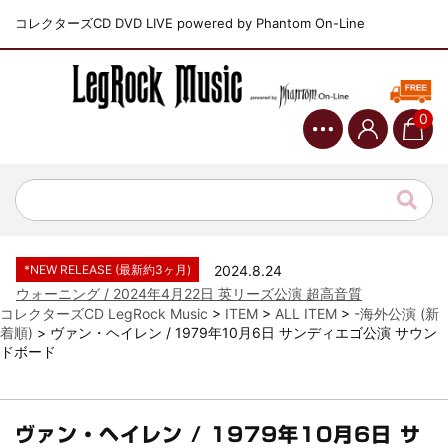
コレクターズCD DVD LIVE powered by Phantom On-Line
0
*NEW RELEASE (最新約3ヶ月)
2024.6.9
ジャーニー / 1979年5月8+9日 コロラド州 2公演 SBD 完全収録！
*NEW RELEASE (最新約3ヶ月)
2024.11.9
NGHFB / 2024年7月28日 フジロック’24公演 超高音質AI-SBD！
*NEW RELEASE (最新約3ヶ月)
2024.8.24
ウォーニング / 2024年4月22日 英リーズ公演 超高音質
IEM+Aud！
コレクターズCD LegRock Music
>
ITEM
>
ALL ITEM
>
-海外公演 (新
*NEW RELEASE (最新約3ヶ月)
2024.6.24
着順)
>
ヴァン・ヘイレン / 1979年10月6日 サンディエゴ公演 サウン
ビリー・ジョエル / 2024年3月24日 100Aniv. 米M.S.G公演 完全
ドボード
収録！
*NEW RELEASE (最新約3ヶ月)
2024.6.24
リアム・ギャラガー / 2024年6月3日 カーディフ公演 IEM/AUD 完
ヴァン・ヘイレン / 1979年10月6日 サ
全収録！