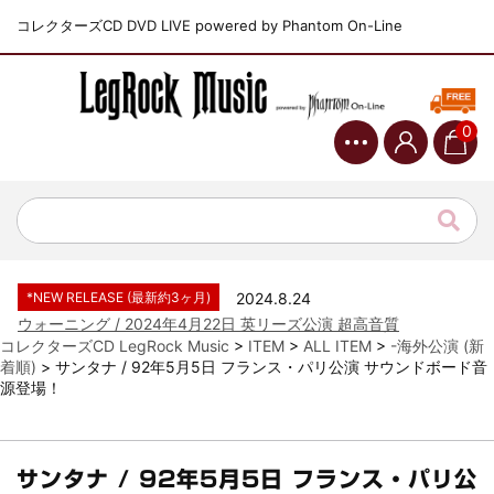
コレクターズCD DVD LIVE powered by Phantom On-Line
0
*NEW RELEASE (最新約3ヶ月)
2024.6.9
ジャーニー / 1979年5月8+9日 コロラド州 2公演 SBD 完全収録！
*NEW RELEASE (最新約3ヶ月)
2024.11.9
NGHFB / 2024年7月28日 フジロック’24公演 超高音質AI-SBD！
*NEW RELEASE (最新約3ヶ月)
2024.8.24
ウォーニング / 2024年4月22日 英リーズ公演 超高音質
IEM+Aud！
コレクターズCD LegRock Music
>
ITEM
>
ALL ITEM
>
-海外公演 (新
着順)
>
サンタナ / 92年5月5日 フランス・パリ公演 サウンドボード音
*NEW RELEASE (最新約3ヶ月)
2024.6.24
源登場！
ビリー・ジョエル / 2024年3月24日 100Aniv. 米M.S.G公演 完全
収録！
*NEW RELEASE (最新約3ヶ月)
2024.6.24
リアム・ギャラガー / 2024年6月3日 カーディフ公演 IEM/AUD 完
サンタナ / 92年5月5日 フランス・パリ公