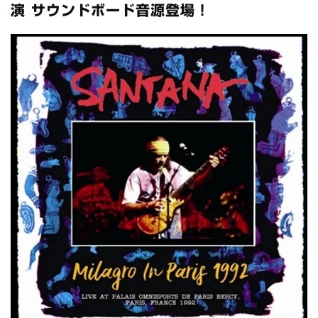
全収録！
演 サウンドボード音源登場！
*NEW RELEASE (最新約3ヶ月)
2024.6.24
スコーピオンズ / 2024年6月15日 リスボン公演 FHD 完全収録！
*NEW RELEASE (最新約3ヶ月)
2024.6.20
マネスキン / 2024年6月9日 ドイツ ROCK AM RING 公演 FHD 完
全収録！
*NEW RELEASE (最新約3ヶ月)
2024.6.9
リアム・ギャラガー / 2024年6月1日 英国シェフィールド公演 完
全収録！
*NEW RELEASE (最新約3ヶ月)
2024.6.9
メガデス / 2023年8月4日 ドイツ W.O.A. 公演 FHD 完全収録！
*NEW RELEASE (最新約3ヶ月)
2024.6.9
ユーライア・ヒープ / 2023年8月3日 ドイツ W.O.A. 公演 FHD 完
全収録！
*NEW RELEASE (最新約3ヶ月)
2024.6.9
ジャーニー / 1979年5月8+9日 コロラド州 2公演 SBD 完全収録！
*NEW RELEASE (最新約3ヶ月)
2024.11.9
NGHFB / 2024年7月28日 フジロック’24公演 超高音質AI-SBD！
*NEW RELEASE (最新約3ヶ月)
2024.8.24