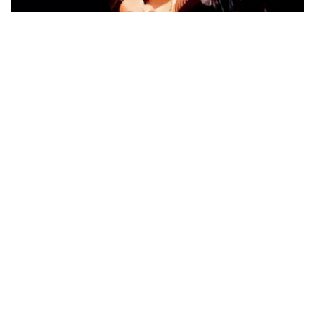
ウォーニング / 2024年4月22日 英リーズ公演 超高音質
IEM+Aud！
*NEW RELEASE (最新約3ヶ月)
2024.6.24
ビリー・ジョエル / 2024年3月24日 100Aniv. 米M.S.G公演 完全
収録！
*NEW RELEASE (最新約3ヶ月)
2024.6.24
リアム・ギャラガー / 2024年6月3日 カーディフ公演 IEM/AUD 完
全収録！
*NEW RELEASE (最新約3ヶ月)
2024.6.24
スコーピオンズ / 2024年6月15日 リスボン公演 FHD 完全収録！
*NEW RELEASE (最新約3ヶ月)
2024.6.20
マネスキン / 2024年6月9日 ドイツ ROCK AM RING 公演 FHD 完
全収録！
*NEW RELEASE (最新約3ヶ月)
2024.6.9
リアム・ギャラガー / 2024年6月1日 英国シェフィールド公演 完
全収録！
*NEW RELEASE (最新約3ヶ月)
2024.6.9
メガデス / 2023年8月4日 ドイツ W.O.A. 公演 FHD 完全収録！
*NEW RELEASE (最新約3ヶ月)
2024.6.9
ユーライア・ヒープ / 2023年8月3日 ドイツ W.O.A. 公演 FHD 完