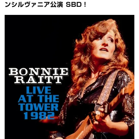
全収録！
ンシルヴァニア公演 SBD！
*NEW RELEASE (最新約3ヶ月)
2024.6.24
スコーピオンズ / 2024年6月15日 リスボン公演 FHD 完全収録！
*NEW RELEASE (最新約3ヶ月)
2024.6.20
マネスキン / 2024年6月9日 ドイツ ROCK AM RING 公演 FHD 完
全収録！
*NEW RELEASE (最新約3ヶ月)
2024.6.9
リアム・ギャラガー / 2024年6月1日 英国シェフィールド公演 完
全収録！
*NEW RELEASE (最新約3ヶ月)
2024.6.9
メガデス / 2023年8月4日 ドイツ W.O.A. 公演 FHD 完全収録！
*NEW RELEASE (最新約3ヶ月)
2024.6.9
ユーライア・ヒープ / 2023年8月3日 ドイツ W.O.A. 公演 FHD 完
全収録！
*NEW RELEASE (最新約3ヶ月)
2024.6.9
ジャーニー / 1979年5月8+9日 コロラド州 2公演 SBD 完全収録！
*NEW RELEASE (最新約3ヶ月)
2024.11.9
NGHFB / 2024年7月28日 フジロック’24公演 超高音質AI-SBD！
*NEW RELEASE (最新約3ヶ月)
2024.8.24