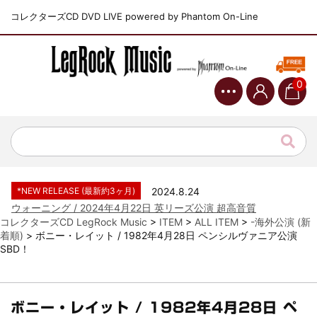
コレクターズCD DVD LIVE powered by Phantom On-Line
0
*NEW RELEASE (最新約3ヶ月)
2024.6.9
ジャーニー / 1979年5月8+9日 コロラド州 2公演 SBD 完全収録！
*NEW RELEASE (最新約3ヶ月)
2024.11.9
NGHFB / 2024年7月28日 フジロック’24公演 超高音質AI-SBD！
*NEW RELEASE (最新約3ヶ月)
2024.8.24
ウォーニング / 2024年4月22日 英リーズ公演 超高音質
IEM+Aud！
コレクターズCD LegRock Music
>
ITEM
>
ALL ITEM
>
-海外公演 (新
着順)
>
ボニー・レイット / 1982年4月28日 ペンシルヴァニア公演
*NEW RELEASE (最新約3ヶ月)
2024.6.24
SBD！
ビリー・ジョエル / 2024年3月24日 100Aniv. 米M.S.G公演 完全
収録！
*NEW RELEASE (最新約3ヶ月)
2024.6.24
リアム・ギャラガー / 2024年6月3日 カーディフ公演 IEM/AUD 完
ボニー・レイット / 1982年4月28日 ペ