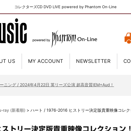
コレクターズCD DVD LIVE powered by Phantom On-Line
UT US
MY ACCOUNT
NEWSLETTER
CO
ニー / 1979年5月8+9日 コロラド州 2公演 SBD 完全収録！
FB / 2024年7月28日 フジロック’24公演 超高音質AI-SBD！
ーニング / 2024年4月22日 英リーズ公演 超高音質IEM+Aud！
ー・ジョエル / 2024年3月24日 100Aniv. 米M.S.G公演 完全収録！
/ 2024年6月3日 カーディフ公演 IEM/AUD 完全収録！
lu-ray (新着順)
>
ハート / 1976-2016 ヒストリー決定版貴重映像コレクシ
ーピオンズ / 2024年6月15日 リスボン公演 FHD 完全収録！
スキン / 2024年6月9日 ドイツ ROCK AM RING 公演 FHD 完全収録！
 ヒストリー決定版貴重映像コレクション！ H
・ギャラガー / 2024年6月1日 英国シェフィールド公演 完全収録！