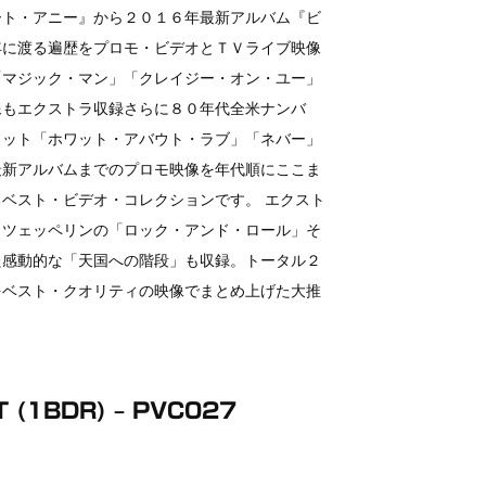
ート・アニー』から２０１６年最新アルバム『ビ
年に渡る遍歴をプロモ・ビデオとＴＶライブ映像
「マジック・マン」「クレイジー・オン・ユー」
像もエクストラ収録さらに８０年代全米ナンバ
ヒット「ホワット・アバウト・ラブ」「ネバー」
最新アルバムまでのプロモ映像を年代順にここま
ベスト・ビデオ・コレクションです。 エクスト
・ツェッペリンの「ロック・アンド・ロール」そ
た感動的な「天国への階段」も収録。トータル２
をベスト・クオリティの映像でまとめ上げた大推
T (1BDR) – PVC027