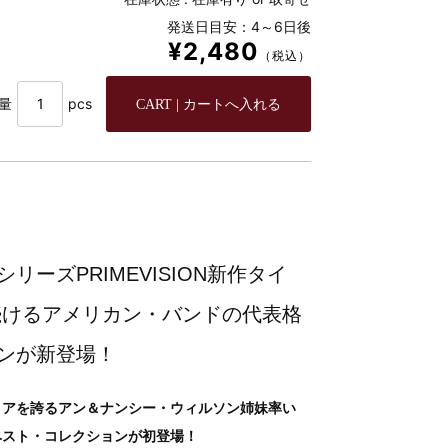
発送日目安：4～6日後
¥2,480
（税込）
量
pcs
ーズPRIMEVISION新作タイ
続けるアメリカン・バンドの代表格
ンが新登場！
リアを誇るアン＆ナンシー・ウィルソン姉妹率い
ベスト・コレクションが初登場！