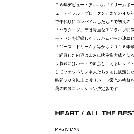
７６年デビュー・アルバム『ドリームボ
ューティフル・ブロークン』までの４０
で年代順にコンパイルしたもので初期の
「バラクーダ」等は貴重なＴＶライブ映
ー・ワンを記録したアルバムからの連続
「ジーズ・ドリーム」等から２０１６年
で網羅した内容はまさに映像集大成となる
ラ収録にはハートの原点といえるレッド
してツェッペリン本人たちを前に披露し
時間３０分以上に渡りハート栄光の軌跡
薦の映像コレクション決定版です！
HEART / ALL THE BES
MAGIC MAN