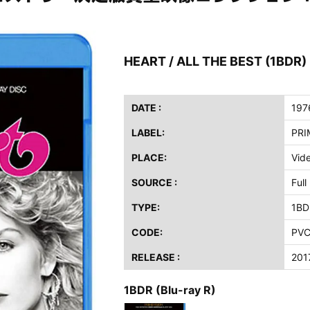
ス / 2023年8月4日 ドイツ W.O.A. 公演 FHD 完全収録！
イア・ヒープ / 2023年8月3日 ドイツ W.O.A. 公演 FHD 完全収録！
ニー / 1979年5月8+9日 コロラド州 2公演 SBD 完全収録！
HEART / ALL THE BEST (1BDR)
FB / 2024年7月28日 フジロック’24公演 超高音質AI-SBD！
ーニング / 2024年4月22日 英リーズ公演 超高音質IEM+Aud！
DATE :
197
ー・ジョエル / 2024年3月24日 100Aniv. 米M.S.G公演 完全収録！
LABEL:
PRI
/ 2024年6月3日 カーディフ公演 IEM/AUD 完全収録！
PLACE:
Vid
ーピオンズ / 2024年6月15日 リスボン公演 FHD 完全収録！
スキン / 2024年6月9日 ドイツ ROCK AM RING 公演 FHD 完全収録！
SOURCE :
Ful
・ギャラガー / 2024年6月1日 英国シェフィールド公演 完全収録！
TYPE:
1BD
ス / 2023年8月4日 ドイツ W.O.A. 公演 FHD 完全収録！
CODE:
PVC
イア・ヒープ / 2023年8月3日 ドイツ W.O.A. 公演 FHD 完全収録！
ニー / 1979年5月8+9日 コロラド州 2公演 SBD 完全収録！
RELEASE :
201
1BDR (Blu-ray R)