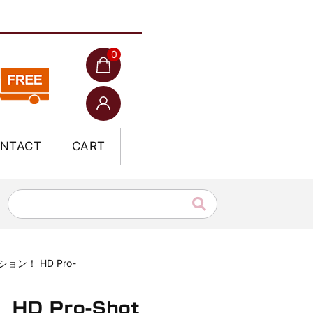
0
NTACT
CART
ョン！ HD Pro-
D Pro-Shot