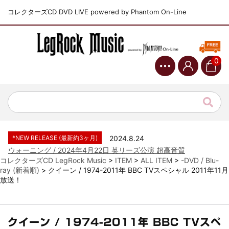
コレクターズCD DVD LIVE powered by Phantom On-Line
0
*NEW RELEASE (最新約3ヶ月)
2024.6.9
ジャーニー / 1979年5月8+9日 コロラド州 2公演 SBD 完全収録！
*NEW RELEASE (最新約3ヶ月)
2024.11.9
NGHFB / 2024年7月28日 フジロック’24公演 超高音質AI-SBD！
*NEW RELEASE (最新約3ヶ月)
2024.8.24
ウォーニング / 2024年4月22日 英リーズ公演 超高音質
IEM+Aud！
コレクターズCD LegRock Music
>
ITEM
>
ALL ITEM
>
-DVD / Blu-
*NEW RELEASE (最新約3ヶ月)
2024.6.24
ray (新着順)
>
クイーン / 1974-2011年 BBC TVスペシャル 2011年11月
放送！
ビリー・ジョエル / 2024年3月24日 100Aniv. 米M.S.G公演 完全
収録！
*NEW RELEASE (最新約3ヶ月)
2024.6.24
リアム・ギャラガー / 2024年6月3日 カーディフ公演 IEM/AUD 完
クイーン / 1974-2011年 BBC TVスペ
全収録！