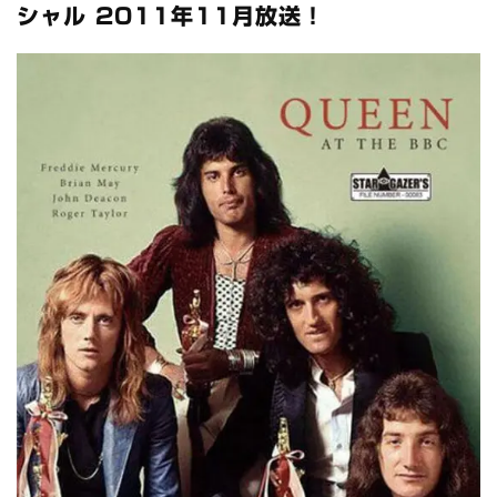
シャル 2011年11月放送！
*NEW RELEASE (最新約3ヶ月)
2024.6.24
スコーピオンズ / 2024年6月15日 リスボン公演 FHD 完全収録！
*NEW RELEASE (最新約3ヶ月)
2024.6.20
マネスキン / 2024年6月9日 ドイツ ROCK AM RING 公演 FHD 完
全収録！
*NEW RELEASE (最新約3ヶ月)
2024.6.9
リアム・ギャラガー / 2024年6月1日 英国シェフィールド公演 完
全収録！
*NEW RELEASE (最新約3ヶ月)
2024.6.9
メガデス / 2023年8月4日 ドイツ W.O.A. 公演 FHD 完全収録！
*NEW RELEASE (最新約3ヶ月)
2024.6.9
ユーライア・ヒープ / 2023年8月3日 ドイツ W.O.A. 公演 FHD 完
全収録！
*NEW RELEASE (最新約3ヶ月)
2024.6.9
ジャーニー / 1979年5月8+9日 コロラド州 2公演 SBD 完全収録！
*NEW RELEASE (最新約3ヶ月)
2024.11.9
NGHFB / 2024年7月28日 フジロック’24公演 超高音質AI-SBD！
*NEW RELEASE (最新約3ヶ月)
2024.8.24
ウォーニング / 2024年4月22日 英リーズ公演 超高音質