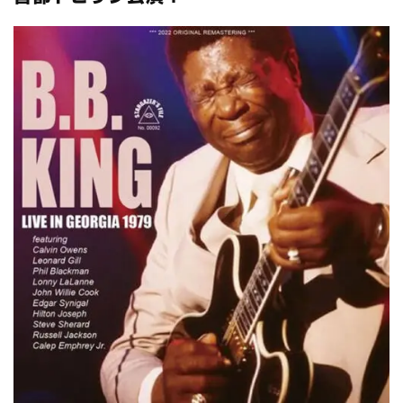
スコーピオンズ / 2024年6月15日 リスボン公演 FHD 完全収録！
*NEW RELEASE (最新約3ヶ月)
2024.6.20
マネスキン / 2024年6月9日 ドイツ ROCK AM RING 公演 FHD 完
全収録！
*NEW RELEASE (最新約3ヶ月)
2024.6.9
リアム・ギャラガー / 2024年6月1日 英国シェフィールド公演 完
全収録！
*NEW RELEASE (最新約3ヶ月)
2024.6.9
メガデス / 2023年8月4日 ドイツ W.O.A. 公演 FHD 完全収録！
*NEW RELEASE (最新約3ヶ月)
2024.6.9
ユーライア・ヒープ / 2023年8月3日 ドイツ W.O.A. 公演 FHD 完
全収録！
*NEW RELEASE (最新約3ヶ月)
2024.6.9
ジャーニー / 1979年5月8+9日 コロラド州 2公演 SBD 完全収録！
*NEW RELEASE (最新約3ヶ月)
2024.11.9
NGHFB / 2024年7月28日 フジロック’24公演 超高音質AI-SBD！
*NEW RELEASE (最新約3ヶ月)
2024.8.24
ウォーニング / 2024年4月22日 英リーズ公演 超高音質
IEM+Aud！
*NEW RELEASE (最新約3ヶ月)
2024.6.24