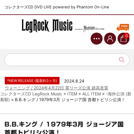
コレクターズCD DVD LIVE powered by Phantom On-Line
0
*NEW RELEASE (最新約3ヶ月)
2024.6.9
ジャーニー / 1979年5月8+9日 コロラド州 2公演 SBD 完全収録！
*NEW RELEASE (最新約3ヶ月)
2024.11.9
NGHFB / 2024年7月28日 フジロック’24公演 超高音質AI-SBD！
*NEW RELEASE (最新約3ヶ月)
2024.8.24
ウォーニング / 2024年4月22日 英リーズ公演 超高音質
IEM+Aud！
*NEW RELEASE (最新約3ヶ月)
2024.6.24
ビリー・ジョエル / 2024年3月24日 100Aniv. 米M.S.G公演 完全
コレクターズCD LegRock Music
>
ITEM
>
ALL ITEM
>
-海外公演 (新
収録！
着順)
>
B.B.キング / 1979年3月 ジョージア国 首都トビリシ公演！
*NEW RELEASE (最新約3ヶ月)
2024.6.24
リアム・ギャラガー / 2024年6月3日 カーディフ公演 IEM/AUD 完
全収録！
B.B.キング / 1979年3月 ジョージア国
*NEW RELEASE (最新約3ヶ月)
2024.6.24
首都トビリシ公演！