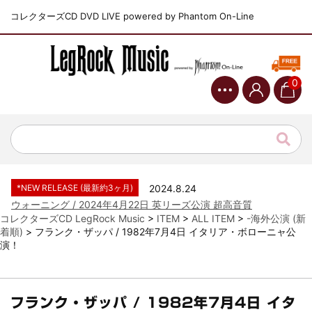
コレクターズCD DVD LIVE powered by Phantom On-Line
0
*NEW RELEASE (最新約3ヶ月)
2024.6.9
ジャーニー / 1979年5月8+9日 コロラド州 2公演 SBD 完全収録！
*NEW RELEASE (最新約3ヶ月)
2024.11.9
NGHFB / 2024年7月28日 フジロック’24公演 超高音質AI-SBD！
*NEW RELEASE (最新約3ヶ月)
2024.8.24
ウォーニング / 2024年4月22日 英リーズ公演 超高音質
IEM+Aud！
コレクターズCD LegRock Music
>
ITEM
>
ALL ITEM
>
-海外公演 (新
*NEW RELEASE (最新約3ヶ月)
2024.6.24
着順)
>
フランク・ザッパ / 1982年7月4日 イタリア・ボローニャ公
ビリー・ジョエル / 2024年3月24日 100Aniv. 米M.S.G公演 完全
演！
収録！
*NEW RELEASE (最新約3ヶ月)
2024.6.24
リアム・ギャラガー / 2024年6月3日 カーディフ公演 IEM/AUD 完
全収録！
フランク・ザッパ / 1982年7月4日 イタ