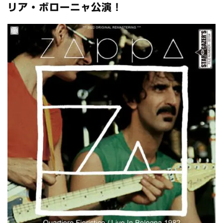
*NEW RELEASE (最新約3ヶ月)
2024.6.24
リア・ボローニャ公演！
スコーピオンズ / 2024年6月15日 リスボン公演 FHD 完全収録！
*NEW RELEASE (最新約3ヶ月)
2024.6.20
マネスキン / 2024年6月9日 ドイツ ROCK AM RING 公演 FHD 完
全収録！
*NEW RELEASE (最新約3ヶ月)
2024.6.9
リアム・ギャラガー / 2024年6月1日 英国シェフィールド公演 完
全収録！
*NEW RELEASE (最新約3ヶ月)
2024.6.9
メガデス / 2023年8月4日 ドイツ W.O.A. 公演 FHD 完全収録！
*NEW RELEASE (最新約3ヶ月)
2024.6.9
ユーライア・ヒープ / 2023年8月3日 ドイツ W.O.A. 公演 FHD 完
全収録！
*NEW RELEASE (最新約3ヶ月)
2024.6.9
ジャーニー / 1979年5月8+9日 コロラド州 2公演 SBD 完全収録！
*NEW RELEASE (最新約3ヶ月)
2024.11.9
NGHFB / 2024年7月28日 フジロック’24公演 超高音質AI-SBD！
*NEW RELEASE (最新約3ヶ月)
2024.8.24
ウォーニング / 2024年4月22日 英リーズ公演 超高音質