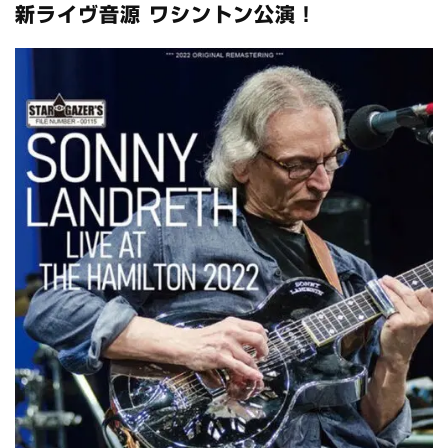
新ライヴ音源 ワシントン公演！
*NEW RELEASE (最新約3ヶ月)
2024.6.24
スコーピオンズ / 2024年6月15日 リスボン公演 FHD 完全収録！
*NEW RELEASE (最新約3ヶ月)
2024.6.20
マネスキン / 2024年6月9日 ドイツ ROCK AM RING 公演 FHD 完
全収録！
*NEW RELEASE (最新約3ヶ月)
2024.6.9
リアム・ギャラガー / 2024年6月1日 英国シェフィールド公演 完
全収録！
*NEW RELEASE (最新約3ヶ月)
2024.6.9
メガデス / 2023年8月4日 ドイツ W.O.A. 公演 FHD 完全収録！
*NEW RELEASE (最新約3ヶ月)
2024.6.9
ユーライア・ヒープ / 2023年8月3日 ドイツ W.O.A. 公演 FHD 完
全収録！
*NEW RELEASE (最新約3ヶ月)
2024.6.9
ジャーニー / 1979年5月8+9日 コロラド州 2公演 SBD 完全収録！
*NEW RELEASE (最新約3ヶ月)
2024.11.9
NGHFB / 2024年7月28日 フジロック’24公演 超高音質AI-SBD！
*NEW RELEASE (最新約3ヶ月)
2024.8.24
ウォーニング / 2024年4月22日 英リーズ公演 超高音質