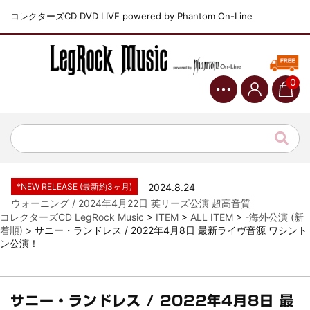
コレクターズCD DVD LIVE powered by Phantom On-Line
0
*NEW RELEASE (最新約3ヶ月)
2024.6.9
ジャーニー / 1979年5月8+9日 コロラド州 2公演 SBD 完全収録！
*NEW RELEASE (最新約3ヶ月)
2024.11.9
NGHFB / 2024年7月28日 フジロック’24公演 超高音質AI-SBD！
*NEW RELEASE (最新約3ヶ月)
2024.8.24
ウォーニング / 2024年4月22日 英リーズ公演 超高音質
IEM+Aud！
コレクターズCD LegRock Music
>
ITEM
>
ALL ITEM
>
-海外公演 (新
着順)
>
サニー・ランドレス / 2022年4月8日 最新ライヴ音源 ワシント
*NEW RELEASE (最新約3ヶ月)
2024.6.24
ン公演！
ビリー・ジョエル / 2024年3月24日 100Aniv. 米M.S.G公演 完全
収録！
*NEW RELEASE (最新約3ヶ月)
2024.6.24
リアム・ギャラガー / 2024年6月3日 カーディフ公演 IEM/AUD 完
サニー・ランドレス / 2022年4月8日 最
全収録！